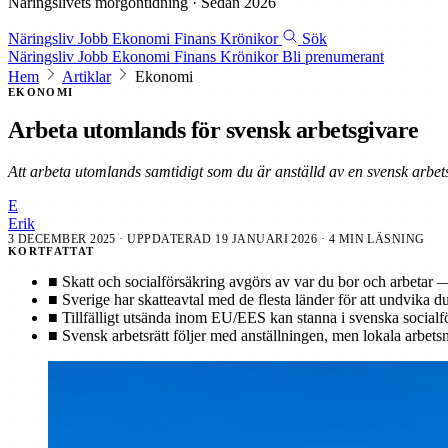
Näringslivets morgontidning · Sedan 2026
Näringsliv
Jobb
Ekonomi
Finans
Krönikor
Sök
Näringsliv
Jobb
Ekonomi
Finans
Krönikor
Bli prenumerant
Hem
Artiklar
Ekonomi
EKONOMI
Arbeta utomlands för svensk arbetsgivare
Att arbeta utomlands samtidigt som du är anställd av en svensk arbetsg
E
Erik
3 DECEMBER 2025
· UPPDATERAD
19 JANUARI 2026
· 4 MIN LÄSNING
KORTFATTAT
■
Skatt och socialförsäkring avgörs av var du bor och arbetar —
■
Sverige har skatteavtal med de flesta länder för att undvika 
■
Tillfälligt utsända inom EU/EES kan stanna i svenska socialfö
■
Svensk arbetsrätt följer med anställningen, men lokala arbets