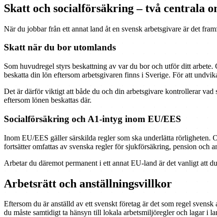
Skatt och socialförsäkring – två centrala 
När du jobbar från ett annat land åt en svensk arbetsgivare är det framf
Skatt när du bor utomlands
Som huvudregel styrs beskattning av var du bor och utför ditt arbete. O
beskatta din lön eftersom arbetsgivaren finns i Sverige. För att undvik
Det är därför viktigt att både du och din arbetsgivare kontrollerar vad s
eftersom lönen beskattas där.
Socialförsäkring och A1-intyg inom EU/EES
Inom EU/EES gäller särskilda regler som ska underlätta rörligheten.
fortsätter omfattas av svenska regler för sjukförsäkring, pension och 
Arbetar du däremot permanent i ett annat EU-land är det vanligt att du 
Arbetsrätt och anställningsvillkor
Eftersom du är anställd av ett svenskt företag är det som regel svensk
du måste samtidigt ta hänsyn till lokala arbetsmiljöregler och lagar i la