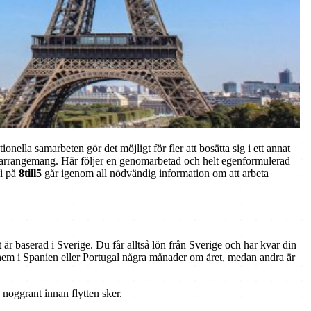
ionella samarbeten gör det möjligt för fler att bosätta sig i ett annat
iska arrangemang. Här följer en genomarbetad och helt egenformulerad
Vi på
8till5
går igenom all nödvändig information om att arbeta
t är baserad i Sverige. Du får alltså lön från Sverige och har kvar din
itt hem i Spanien eller Portugal några månader om året, medan andra är
a noggrant innan flytten sker.