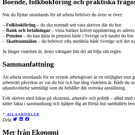
Boende, folkbokföring och praktiska frågo
När du flyttar utomlands för att arbeta behöver du även se över:
–
Folkbokföring
– du ska normalt sett vara skriven där du bor.
–
Bank och betalningar
– vissa banker kräver uppdatering av adress
–
Pension
– du kan tjäna in pension både i Sverige och landet du bor 
–
Skatteanmälan
– du behöver ofta meddela både Sverige och det nya
Ju längre vistelsen är, desto viktigare blir det att följa rätt regler.
Sammanfattning
Att arbeta utomlands för en svensk arbetsgivare är en möjlighet som ger
arbetsrätt påverkas av var du bor och hur lång vistelsen är. Både du oc
utlandsvistelse samtidigt som du behåller din svenska anställning.
Erik skriver med fokus på ekonomi, arbetsliv och politik – alltid med 
sätter fakta i sammanhang och hjälper dig att förstå hur samhällets bes
ALLA ARTIKLAR
Dela
Mer från Ekonomi