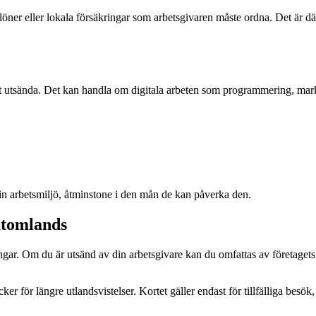
ilöner eller lokala försäkringar som arbetsgivaren måste ordna. Det är där
 utsända. Det kan handla om digitala arbeten som programmering, marknads
in arbetsmiljö, åtminstone i den mån de kan påverka den.
utomlands
ngar. Om du är utsänd av din arbetsgivare kan du omfattas av företagets
ker för längre utlandsvistelser. Kortet gäller endast för tillfälliga besök, 