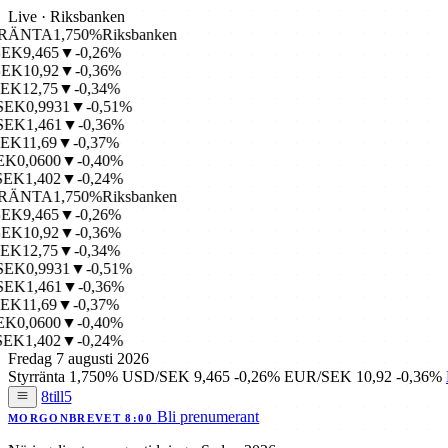
Live · Riksbanken
NTA
1,750%
Riksbanken
K
9,465
▼-0,26%
K
10,92
▼-0,36%
K
12,75
▼-0,34%
K
0,9931
▼-0,51%
K
1,461
▼-0,36%
K
11,69
▼-0,37%
0,0600
▼-0,40%
K
1,402
▼-0,24%
NTA
1,750%
Riksbanken
K
9,465
▼-0,26%
K
10,92
▼-0,36%
K
12,75
▼-0,34%
K
0,9931
▼-0,51%
K
1,461
▼-0,36%
K
11,69
▼-0,37%
0,0600
▼-0,40%
K
1,402
▼-0,24%
Fredag 7 augusti 2026
Styrränta
1,750%
USD/SEK
9,465
-0,26%
EUR/SEK
10,92
-0,36%
8till5
Bli prenumerant
MORGONBREVET 8:00