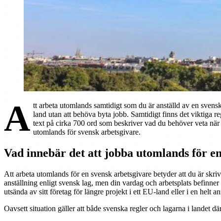
A
tt arbeta utomlands samtidigt som du är anställd av en svensk a
land utan att behöva byta jobb. Samtidigt finns det viktiga r
text på cirka 700 ord som beskriver vad du behöver veta när
utomlands för svensk arbetsgivare.
Vad innebär det att jobba utomlands för e
Att arbeta utomlands för en svensk arbetsgivare betyder att du är skrive
anställning enligt svensk lag, men din vardag och arbetsplats befinner 
utsända av sitt företag för längre projekt i ett EU-land eller i en helt a
Oavsett situation gäller att både svenska regler och lagarna i landet dä