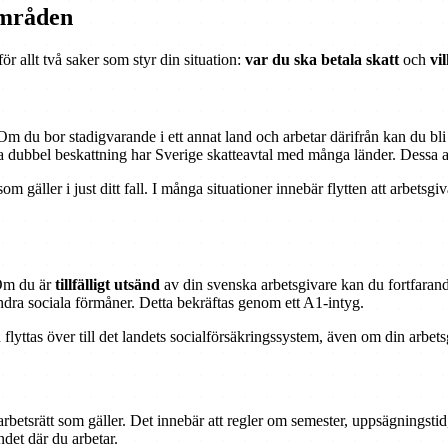
områden
ör allt två saker som styr din situation:
var du ska betala skatt
och
vi
m du bor stadigvarande i ett annat land och arbetar därifrån kan du bli s
a dubbel beskattning har Sverige skatteavtal med många länder. Dessa avta
om gäller i just ditt fall. I många situationer innebär flytten att arbetsg
 Om du är
tillfälligt utsänd
av din svenska arbetsgivare kan du fortfarande
andra sociala förmåner. Detta bekräftas genom ett A1-intyg.
flyttas över till det landets socialförsäkringssystem, även om din arbets
 arbetsrätt som gäller. Det innebär att regler om semester, uppsägningst
ndet där du arbetar.