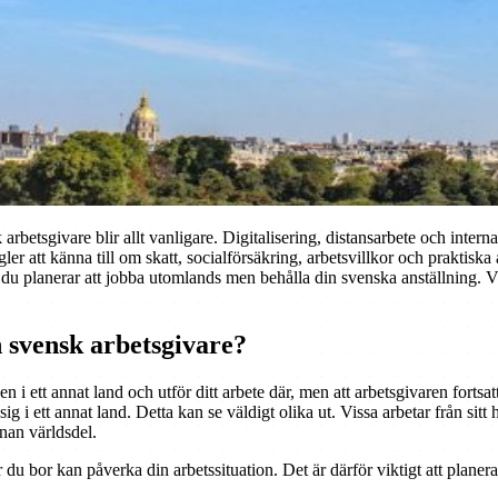
rbetsgivare blir allt vanligare. Digitalisering, distansarbete och internat
egler att känna till om skatt, socialförsäkring, arbetsvillkor och prakt
 du planerar att jobba utomlands men behålla din svenska anställning. 
n svensk arbetsgivare?
n i ett annat land och utför ditt arbete där, men att arbetsgivaren fortsat
sig i ett annat land. Detta kan se väldigt olika ut. Vissa arbetar från s
nnan världsdel.
r du bor kan påverka din arbetssituation. Det är därför viktigt att planer