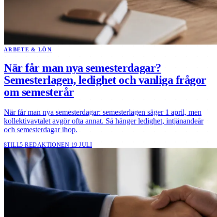
ARBETE & LÖN
När får man nya semesterdagar?
Semesterlagen, ledighet och vanliga frågor
om semesterår
När får man nya semesterdagar: semesterlagen säger 1 april, men
kollektivavtalet avgör ofta annat. Så hänger ledighet, intjänandeår
och semesterdagar ihop.
8TILL5 REDAKTIONEN
19 JULI