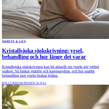
ARBETE & LÖN
Kristallsjuka sjukskrivning: yrsel,
behandling och hur länge det varar
Kristallsjuka sjukskrivning kan bli aktuellt om yrseln gör jobbet
osäkert. Så funkar sjuklön och karensavdrag, och hur snabbt
behandling mot yrseln brukar hjälpa.
8TILL5 REDAKTIONEN
24 JULI