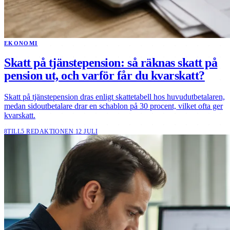
EKONOMI
Skatt på tjänstepension: så räknas skatt på
pension ut, och varför får du kvarskatt?
Skatt på tjänstepension dras enligt skattetabell hos huvudutbetalaren,
medan sidoutbetalare drar en schablon på 30 procent, vilket ofta ger
kvarskatt.
8TILL5 REDAKTIONEN
12 JULI