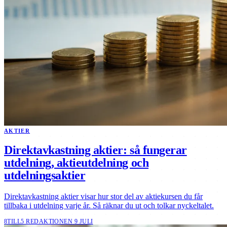
AKTIER
Direktavkastning aktier: så fungerar
utdelning, aktieutdelning och
utdelningsaktier
Direktavkastning aktier visar hur stor del av aktiekursen du får
tillbaka i utdelning varje år. Så räknar du ut och tolkar nyckeltalet.
8TILL5 REDAKTIONEN
9 JULI