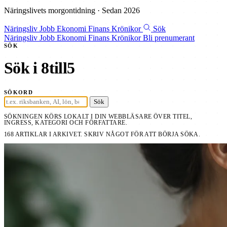
Näringslivets morgontidning · Sedan 2026
Näringsliv
Jobb
Ekonomi
Finans
Krönikor
Sök
Näringsliv
Jobb
Ekonomi
Finans
Krönikor
Bli prenumerant
SÖK
Sök i 8till5
SÖKORD
Sök
SÖKNINGEN KÖRS LOKALT I DIN WEBBLÄSARE ÖVER TITEL,
INGRESS, KATEGORI OCH FÖRFATTARE.
168 ARTIKLAR I ARKIVET. SKRIV NÅGOT FÖR ATT BÖRJA SÖKA.