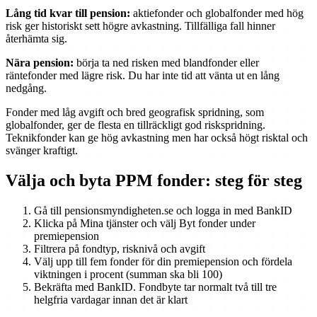
Lång tid kvar till pension:
aktiefonder och globalfonder med hög
risk ger historiskt sett högre avkastning. Tillfälliga fall hinner
återhämta sig.
Nära pension:
börja ta ned risken med blandfonder eller
räntefonder med lägre risk. Du har inte tid att vänta ut en lång
nedgång.
Fonder med låg avgift och bred geografisk spridning, som
globalfonder, ger de flesta en tillräckligt god riskspridning.
Teknikfonder kan ge hög avkastning men har också högt risktal och
svänger kraftigt.
Välja och byta PPM fonder: steg för steg
Gå till pensionsmyndigheten.se och logga in med BankID
Klicka på Mina tjänster och välj Byt fonder under
premiepension
Filtrera på fondtyp, risknivå och avgift
Välj upp till fem fonder för din premiepension och fördela
viktningen i procent (summan ska bli 100)
Bekräfta med BankID. Fondbyte tar normalt två till tre
helgfria vardagar innan det är klart