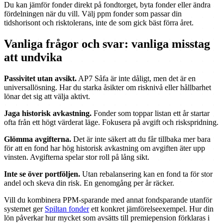
Du kan jämför fonder direkt på fondtorget, byta fonder eller ändra
fördelningen när du vill. Välj ppm fonder som passar din
tidshorisont och risktolerans, inte de som gick bäst förra året.
Vanliga frågor och svar: vanliga misstag
att undvika
Passivitet utan avsikt.
AP7 Såfa är inte dåligt, men det är en
universallösning. Har du starka åsikter om risknivå eller hållbarhet
lönar det sig att välja aktivt.
Jaga historisk avkastning.
Fonder som toppar listan ett år startar
ofta från ett högt värderat läge. Fokusera på avgift och riskspridning.
Glömma avgifterna.
Det är inte säkert att du får tillbaka mer bara
för att en fond har hög historisk avkastning om avgiften äter upp
vinsten. Avgifterna spelar stor roll på lång sikt.
Inte se över portföljen.
Utan rebalansering kan en fond ta för stor
andel och skeva din risk. En genomgång per år räcker.
Vill du kombinera PPM-sparande med annat fondsparande utanför
systemet ger
Spiltan fonder
ett konkret jämförelseexempel. Hur din
lön påverkar hur mycket som avsätts till premiepension förklaras i