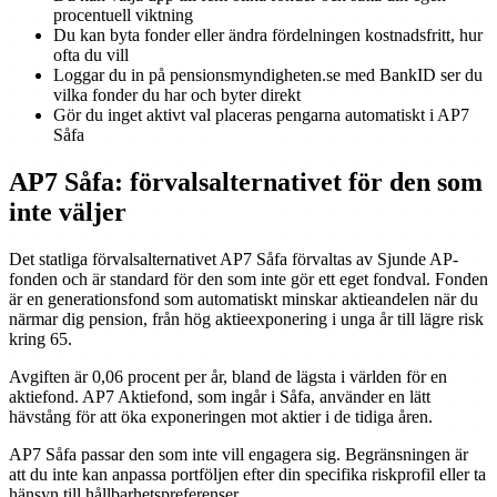
procentuell viktning
Du kan byta fonder eller ändra fördelningen kostnadsfritt, hur
ofta du vill
Loggar du in på pensionsmyndigheten.se med BankID ser du
vilka fonder du har och byter direkt
Gör du inget aktivt val placeras pengarna automatiskt i AP7
Såfa
AP7 Såfa: förvalsalternativet för den som
inte väljer
Det statliga förvalsalternativet AP7 Såfa förvaltas av Sjunde AP-
fonden och är standard för den som inte gör ett eget fondval. Fonden
är en generationsfond som automatiskt minskar aktieandelen när du
närmar dig pension, från hög aktieexponering i unga år till lägre risk
kring 65.
Avgiften är 0,06 procent per år, bland de lägsta i världen för en
aktiefond. AP7 Aktiefond, som ingår i Såfa, använder en lätt
hävstång för att öka exponeringen mot aktier i de tidiga åren.
AP7 Såfa passar den som inte vill engagera sig. Begränsningen är
att du inte kan anpassa portföljen efter din specifika riskprofil eller ta
hänsyn till hållbarhetspreferenser.