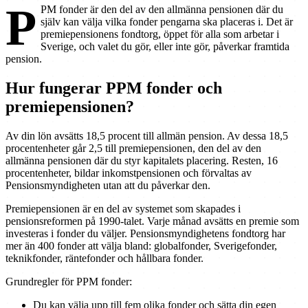
P
PM fonder är den del av den allmänna pensionen där du
själv kan välja vilka fonder pengarna ska placeras i. Det är
premiepensionens fondtorg, öppet för alla som arbetar i
Sverige, och valet du gör, eller inte gör, påverkar framtida
pension.
Hur fungerar PPM fonder och
premiepensionen?
Av din lön avsätts 18,5 procent till allmän pension. Av dessa 18,5
procentenheter går 2,5 till premiepensionen, den del av den
allmänna pensionen där du styr kapitalets placering. Resten, 16
procentenheter, bildar inkomstpensionen och förvaltas av
Pensionsmyndigheten utan att du påverkar den.
Premiepensionen är en del av systemet som skapades i
pensionsreformen på 1990-talet. Varje månad avsätts en premie som
investeras i fonder du väljer. Pensionsmyndighetens fondtorg har
mer än 400 fonder att välja bland: globalfonder, Sverigefonder,
teknikfonder, räntefonder och hållbara fonder.
Grundregler för PPM fonder:
Du kan välja upp till fem olika fonder och sätta din egen