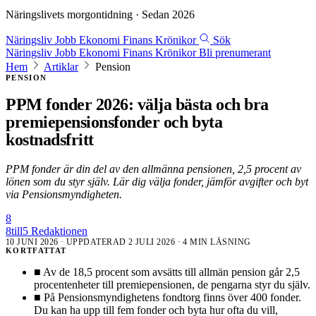
Näringslivets morgontidning · Sedan 2026
Näringsliv
Jobb
Ekonomi
Finans
Krönikor
Sök
Näringsliv
Jobb
Ekonomi
Finans
Krönikor
Bli prenumerant
Hem
Artiklar
Pension
PENSION
PPM fonder 2026: välja bästa och bra
premiepensionsfonder och byta
kostnadsfritt
PPM fonder är din del av den allmänna pensionen, 2,5 procent av
lönen som du styr själv. Lär dig välja fonder, jämför avgifter och byt
via Pensionsmyndigheten.
8
8till5 Redaktionen
10 JUNI 2026
· UPPDATERAD
2 JULI 2026
· 4 MIN LÄSNING
KORTFATTAT
■
Av de 18,5 procent som avsätts till allmän pension går 2,5
procentenheter till premiepensionen, de pengarna styr du själv.
■
På Pensionsmyndighetens fondtorg finns över 400 fonder.
Du kan ha upp till fem fonder och byta hur ofta du vill,