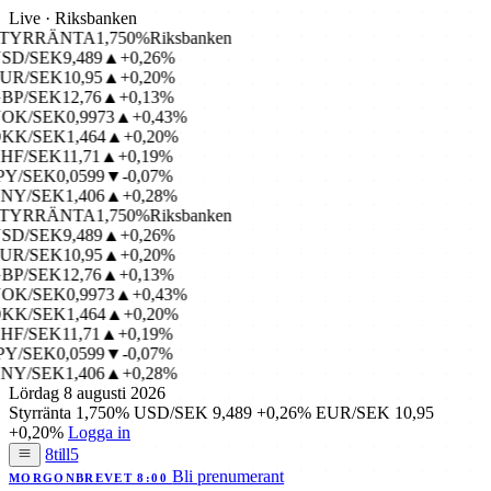
Live · Riksbanken
TYRRÄNTA
1,750%
Riksbanken
SD/SEK
9,489
▲+0,26%
UR/SEK
10,95
▲+0,20%
BP/SEK
12,76
▲+0,13%
OK/SEK
0,9973
▲+0,43%
KK/SEK
1,464
▲+0,20%
HF/SEK
11,71
▲+0,19%
PY/SEK
0,0599
▼-0,07%
NY/SEK
1,406
▲+0,28%
TYRRÄNTA
1,750%
Riksbanken
SD/SEK
9,489
▲+0,26%
UR/SEK
10,95
▲+0,20%
BP/SEK
12,76
▲+0,13%
OK/SEK
0,9973
▲+0,43%
KK/SEK
1,464
▲+0,20%
HF/SEK
11,71
▲+0,19%
PY/SEK
0,0599
▼-0,07%
NY/SEK
1,406
▲+0,28%
Lördag 8 augusti 2026
Styrränta
1,750%
USD/SEK
9,489
+0,26%
EUR/SEK
10,95
+0,20%
Logga in
8till5
Bli prenumerant
MORGONBREVET 8:00