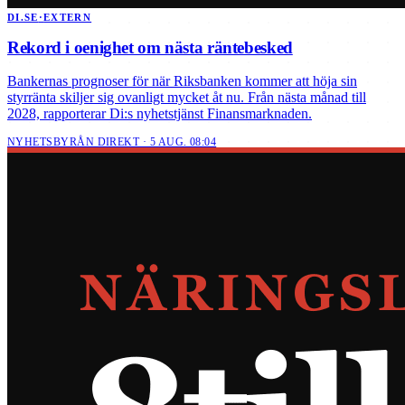
DI.SE
·
EXTERN
Rekord i oenighet om nästa räntebesked
Bankernas prognoser för när Riksbanken kommer att höja sin
styrränta skiljer sig ovanligt mycket åt nu. Från nästa månad till
2028, rapporterar Di:s nyhetstjänst Finansmarknaden.
NYHETSBYRÅN DIREKT · 5 AUG. 08:04