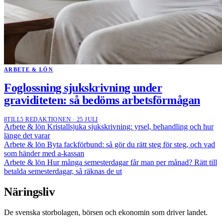
ARBETE & LÖN
Foglossning sjukskrivning under
graviditeten: så bedöms arbetsförmågan
8TILL5 REDAKTIONEN · 25 JULI
Arbete & lön
Kristallsjuka sjukskrivning: yrsel, behandling och hur
länge det varar
Arbete & lön
Byta fackförbund: så gör du rätt steg för steg, och vad
som händer med a-kassan
Arbete & lön
Hur många semesterdagar får man per månad? Rätt till
betalda semesterdagar, så räknas de ut
Näringsliv
De svenska storbolagen, börsen och ekonomin som driver landet.