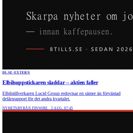
DI.SE
·
EXTERN
Elbilsuppstickaren sladdar – aktien faller
Elbilstillverkaren Lucid Group redovisar en sämre än förväntad
delårsrapport för det andra kvartalet.
NYHETSBYRÅN FINWIRE · 5 AUG. 07:45