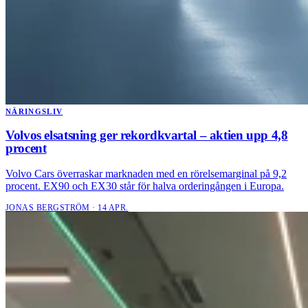
NÄRINGSLIV
Volvos elsatsning ger rekordkvartal – aktien upp 4,8
procent
Volvo Cars överraskar marknaden med en rörelsemarginal på 9,2
procent. EX90 och EX30 står för halva orderingången i Europa.
JONAS BERGSTRÖM · 14 APR.