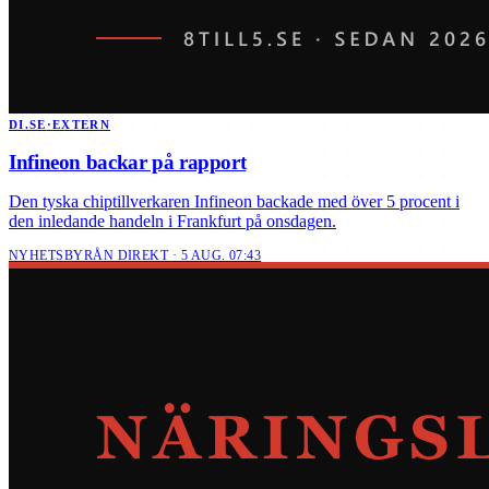
DI.SE
·
EXTERN
Infineon backar på rapport
Den tyska chiptillverkaren Infineon backade med över 5 procent i
den inledande handeln i Frankfurt på onsdagen.
NYHETSBYRÅN DIREKT · 5 AUG. 07:43