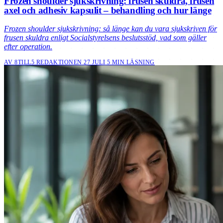
Frozen shoulder sjukskrivning: frusen skuldra, frusen
axel och adhesiv kapsulit – behandling och hur länge
Frozen shoulder sjukskrivning: så länge kan du vara sjukskriven för
frusen skuldra enligt Socialstyrelsens beslutsstöd, vad som gäller
efter operation.
AV 8TILL5 REDAKTIONEN
27 JULI
5 MIN LÄSNING