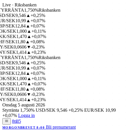
Live · Riksbanken
YRRÄNTA
1,750%
Riksbanken
D/SEK
9,546
▲+0,25%
R/SEK
10,99
▲+0,07%
P/SEK
12,84
▲+0,07%
K/SEK
1,000
▲+0,11%
K/SEK
1,470
▲+0,07%
F/SEK
11,80
▲+0,08%
Y/SEK
0,0606
▼-0,23%
Y/SEK
1,414
▲+0,23%
YRRÄNTA
1,750%
Riksbanken
D/SEK
9,546
▲+0,25%
R/SEK
10,99
▲+0,07%
P/SEK
12,84
▲+0,07%
K/SEK
1,000
▲+0,11%
K/SEK
1,470
▲+0,07%
F/SEK
11,80
▲+0,08%
Y/SEK
0,0606
▼-0,23%
Y/SEK
1,414
▲+0,23%
Onsdag 5 augusti 2026
Styrränta
1,750%
USD/SEK
9,546
+0,25%
EUR/SEK
10,99
+0,07%
Logga in
8till5
Bli prenumerant
MORGONBREVET 8:00