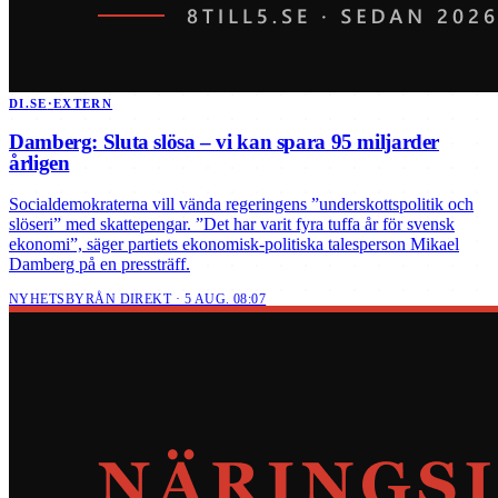
DI.SE
·
EXTERN
Damberg: Sluta slösa – vi kan spara 95 miljarder
årligen
Socialdemokraterna vill vända regeringens ”underskottspolitik och
slöseri” med skattepengar. ”Det har varit fyra tuffa år för svensk
ekonomi”, säger partiets ekonomisk-politiska talesperson Mikael
Damberg på en pressträff.
NYHETSBYRÅN DIREKT · 5 AUG. 08:07