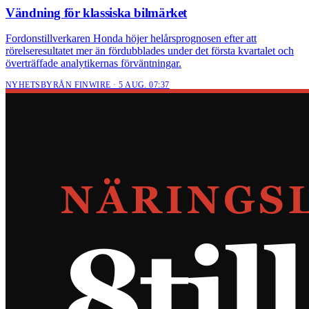
Vändning för klassiska bilmärket
Fordonstillverkaren Honda höjer helårsprognosen efter att
rörelseresultatet mer än fördubblades under det första kvartalet och
överträffade analytikernas förväntningar.
NYHETSBYRÅN FINWIRE · 5 AUG. 07:37