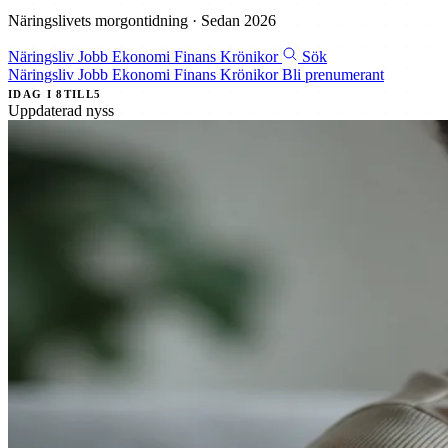
Näringslivets morgontidning · Sedan 2026
Näringsliv
Jobb
Ekonomi
Finans
Krönikor
Sök
Näringsliv
Jobb
Ekonomi
Finans
Krönikor
Bli prenumerant
IDAG I 8TILL5
Uppdaterad nyss