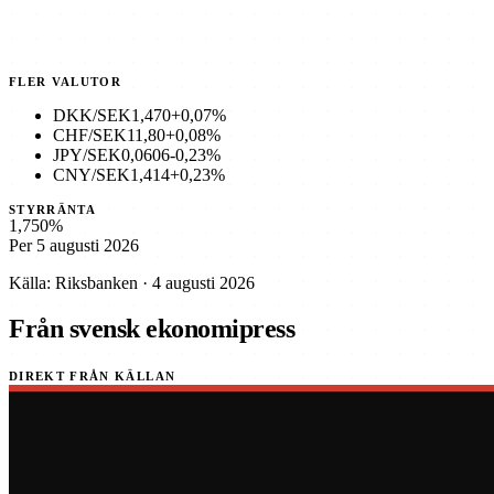
FLER VALUTOR
DKK/SEK
1,470
+0,07%
CHF/SEK
11,80
+0,08%
JPY/SEK
0,0606
-0,23%
CNY/SEK
1,414
+0,23%
STYRRÄNTA
1,750%
Per 5 augusti 2026
Källa: Riksbanken · 4 augusti 2026
Från svensk ekonomipress
DIREKT FRÅN KÄLLAN