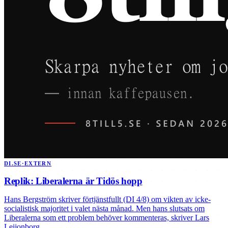
DI.SE
·
EXTERN
Replik: Liberalerna är Tidös hopp
Hans Bergström skriver förtjänstfullt (DI 4/8) om vikten av icke-
socialistisk majoritet i valet nästa månad. Men hans slutsats om
Liberalerna som ett problem behöver kommenteras, skriver Lars
Leijonborg.