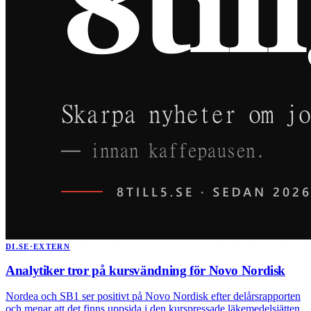
DI.SE
·
EXTERN
Analytiker tror på kursvändning för Novo Nordisk
Nordea och SB1 ser positivt på Novo Nordisk efter delårsrapporten
och menar att det finns uppsida i den kurspressade läkemedelsjätten.