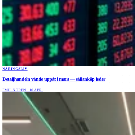
NÄRINGSLIV
Detaljhandeln vände uppåt i mars — sällanköp leder
EMIL NORÉN · 10 APR.