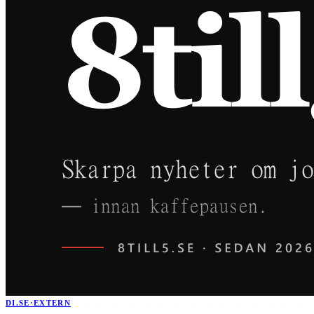
DI.SE
·
EXTERN