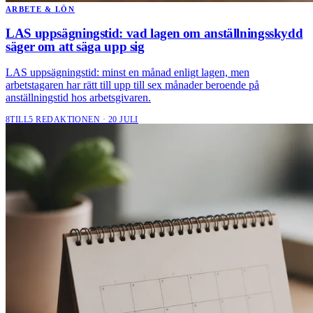
ARBETE & LÖN
LAS uppsägningstid: vad lagen om anställningsskydd
säger om att säga upp sig
LAS uppsägningstid: minst en månad enligt lagen, men
arbetstagaren har rätt till upp till sex månader beroende på
anställningstid hos arbetsgivaren.
8TILL5 REDAKTIONEN · 20 JULI