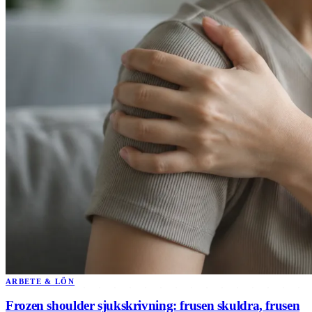
ARBETE & LÖN
Frozen shoulder sjukskrivning: frusen skuldra, frusen