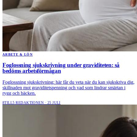
ARBETE & LÖN
Foglossning sjukskrivning under graviditeten: så
bedöms arbetsförmågan
Foglossning sjukskrivning: här får du veta när du kan sjukskriva dig,
skillnaden mot graviditetspenning och vad som lindrar smärtan i
rygg och bäcken.
8TILL5 REDAKTIONEN · 25 JULI