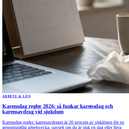
ARBETE & LÖN
Karensdag regler 2026: så funkar karensdag och
karensavdrag vid sjukdom
Karensdag regler: karensavdraget är 20 procent av sjuklönen för en
genomsnittlig arbetsvecka, oavsett om du är sjuk en dag eller flera