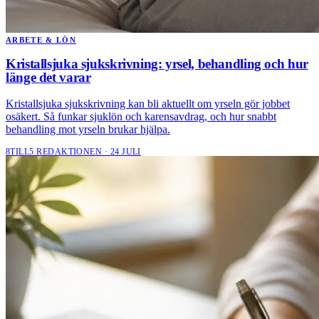
ARBETE & LÖN
Kristallsjuka sjukskrivning: yrsel, behandling och hur
länge det varar
Kristallsjuka sjukskrivning kan bli aktuellt om yrseln gör jobbet
osäkert. Så funkar sjuklön och karensavdrag, och hur snabbt
behandling mot yrseln brukar hjälpa.
8TILL5 REDAKTIONEN · 24 JULI