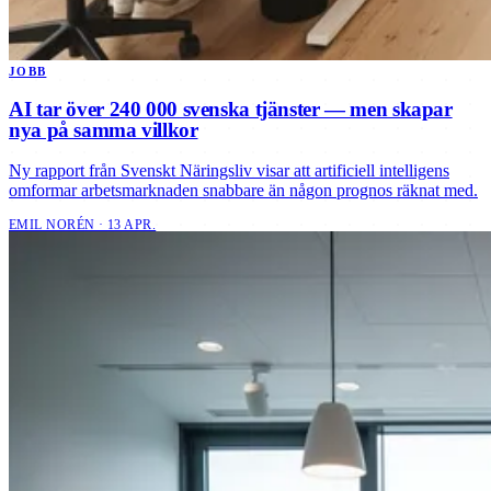
JOBB
AI tar över 240 000 svenska tjänster — men skapar
nya på samma villkor
Ny rapport från Svenskt Näringsliv visar att artificiell intelligens
omformar arbetsmarknaden snabbare än någon prognos räknat med.
EMIL NORÉN · 13 APR.