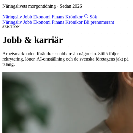
Näringslivets morgontidning · Sedan 2026
Näringsliv
Jobb
Ekonomi
Finans
Krönikor
Sök
Näringsliv
Jobb
Ekonomi
Finans
Krönikor
Bli prenumerant
SEKTION
Jobb & karriär
Arbetsmarknaden förändras snabbare än någonsin. 8till5 följer
rekrytering, löner, AI-omställning och de svenska företagens jakt på
talang.