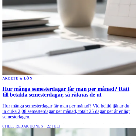
ARBETE & LÖN
Hur många semesterdagar får man per månad? Rätt
till betalda semesterdagar, så räknas de ut
Hur många semesterdagar får man per månad? Vid heltid tjänar du
in cirka 2,08 semesterdagar per månad, totalt 25 dagar per år enligt
semesterlagen.
8TILL5 REDAKTIONEN · 22 JULI