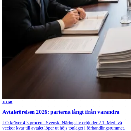
JOBB
Avtalsrörelsen 2026: parterna långt ifrån varandra
LO kräver 4,3 procent. Svenskt Näringsliv erbjuder 2,1. Med två
veckor kvar till avtalet löper ut höjs tonläget i förhandlingsrummet.