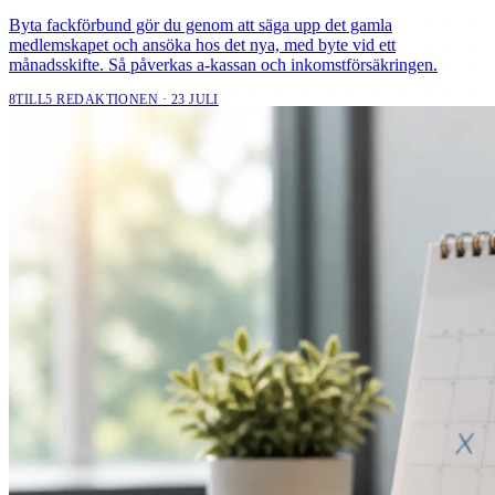
Byta fackförbund gör du genom att säga upp det gamla
medlemskapet och ansöka hos det nya, med byte vid ett
månadsskifte. Så påverkas a-kassan och inkomstförsäkringen.
8TILL5 REDAKTIONEN · 23 JULI