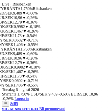
Live · Riksbanken
YRRÄNTA
1,750%
Riksbanken
D/SEK
9,489
▼-0,60%
R/SEK
10,96
▼-0,26%
/SEK
12,79
▼-0,36%
K/SEK
0,9982
▼-0,18%
K/SEK
1,467
▼-0,26%
/SEK
11,73
▼-0,54%
/SEK
0,0602
▼-0,71%
Y/SEK
1,406
▼-0,55%
YRRÄNTA
1,750%
Riksbanken
D/SEK
9,489
▼-0,60%
R/SEK
10,96
▼-0,26%
/SEK
12,79
▼-0,36%
K/SEK
0,9982
▼-0,18%
K/SEK
1,467
▼-0,26%
/SEK
11,73
▼-0,54%
/SEK
0,0602
▼-0,71%
Y/SEK
1,406
▼-0,55%
Torsdag 6 augusti 2026
Styrränta
1,750%
USD/SEK
9,489
-0,60%
EUR/SEK
10,96
-0,26%
Logga in
8till5
Bli prenumerant
MORGONBREVET 8:00