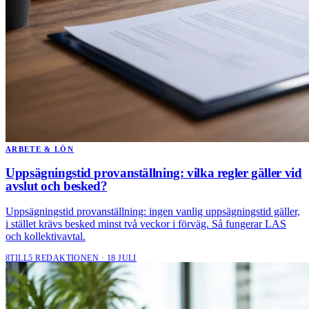
ARBETE & LÖN
Uppsägningstid provanställning: vilka regler gäller vid
avslut och besked?
Uppsägningstid provanställning: ingen vanlig uppsägningstid gäller,
i stället krävs besked minst två veckor i förväg. Så fungerar LAS
och kollektivavtal.
8TILL5 REDAKTIONEN · 18 JULI