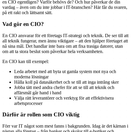
en CIO egentligen? Varför behövs de? Och hur påverkar de din
vardag – även om du inte jobbar i IT-branschen? Här får du svaren,
på ett rakt och lättsamt sätt.
Vad gör en CIO?
En CIO ansvarar för ett företags IT-strategi och teknik. De ser till att
all teknik fungerar, men ännu viktigare – att den hjälper företaget att
nå sina mål. Det handlar inte bara om att fixa trasiga datorer, utan
om att ta stora beslut som påverkar hela verksamheten.
En CIO kan till exempel:
Leda arbetet med att byta ut gamla system mot nya och
moderna lösningar
Hålla koll på datasäkerhet och se till att inga intrång sker
Jobba tätt med andra chefer för att se till att teknik och
affärsmål går hand i hand
Välja rätt leverantörer och verktyg för att effektivisera
arbetsprocesser
Därför är rollen som CIO viktig
Förr var IT något som mest fanns i bakgrunden. Idag är det kärnan i
nästan alla företag – från banker och skolor till e-butiker och