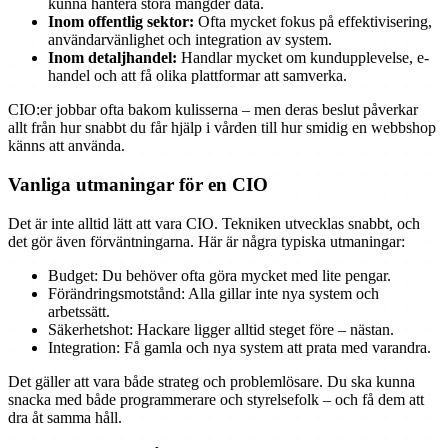
kunna hantera stora mängder data.
Inom offentlig sektor:
Ofta mycket fokus på effektivisering,
användarvänlighet och integration av system.
Inom detaljhandel:
Handlar mycket om kundupplevelse, e-
handel och att få olika plattformar att samverka.
CIO:er jobbar ofta bakom kulisserna – men deras beslut påverkar
allt från hur snabbt du får hjälp i vården till hur smidig en webbshop
känns att använda.
Vanliga utmaningar för en CIO
Det är inte alltid lätt att vara CIO. Tekniken utvecklas snabbt, och
det gör även förväntningarna. Här är några typiska utmaningar:
Budget: Du behöver ofta göra mycket med lite pengar.
Förändringsmotstånd: Alla gillar inte nya system och
arbetssätt.
Säkerhetshot: Hackare ligger alltid steget före – nästan.
Integration: Få gamla och nya system att prata med varandra.
Det gäller att vara både strateg och problemlösare. Du ska kunna
snacka med både programmerare och styrelsefolk – och få dem att
dra åt samma håll.