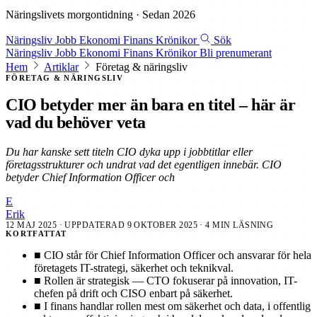
Näringslivets morgontidning · Sedan 2026
Näringsliv
Jobb
Ekonomi
Finans
Krönikor
Sök
Näringsliv
Jobb
Ekonomi
Finans
Krönikor
Bli prenumerant
Hem
Artiklar
Företag & näringsliv
FÖRETAG & NÄRINGSLIV
CIO betyder mer än bara en titel – här är
vad du behöver veta
Du har kanske sett titeln CIO dyka upp i jobbtitlar eller
företagsstrukturer och undrat vad det egentligen innebär. CIO
betyder Chief Information Officer och
E
Erik
12 MAJ 2025
· UPPDATERAD
9 OKTOBER 2025
· 4 MIN LÄSNING
KORTFATTAT
■
CIO står för Chief Information Officer och ansvarar för hela
företagets IT-strategi, säkerhet och teknikval.
■
Rollen är strategisk — CTO fokuserar på innovation, IT-
chefen på drift och CISO enbart på säkerhet.
■
I finans handlar rollen mest om säkerhet och data, i offentlig