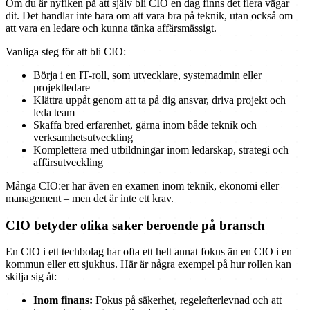
Om du är nyfiken på att själv bli CIO en dag finns det flera vägar
dit. Det handlar inte bara om att vara bra på teknik, utan också om
att vara en ledare och kunna tänka affärsmässigt.
Vanliga steg för att bli CIO:
Börja i en IT-roll, som utvecklare, systemadmin eller
projektledare
Klättra uppåt genom att ta på dig ansvar, driva projekt och
leda team
Skaffa bred erfarenhet, gärna inom både teknik och
verksamhetsutveckling
Komplettera med utbildningar inom ledarskap, strategi och
affärsutveckling
Många CIO:er har även en examen inom teknik, ekonomi eller
management – men det är inte ett krav.
CIO betyder olika saker beroende på bransch
En CIO i ett techbolag har ofta ett helt annat fokus än en CIO i en
kommun eller ett sjukhus. Här är några exempel på hur rollen kan
skilja sig åt:
Inom finans:
Fokus på säkerhet, regelefterlevnad och att