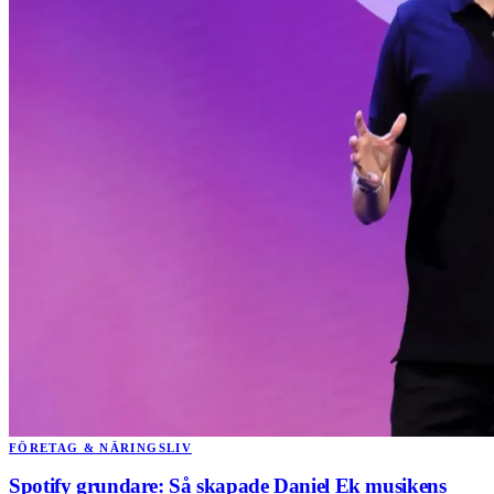
FÖRETAG & NÄRINGSLIV
Spotify grundare: Så skapade Daniel Ek musikens