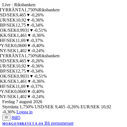
Live · Riksbanken
TYRRÄNTA
1,750%
Riksbanken
SD/SEK
9,465
▼-0,26%
UR/SEK
10,92
▼-0,36%
BP/SEK
12,75
▼-0,34%
OK/SEK
0,9931
▼-0,51%
KK/SEK
1,461
▼-0,36%
HF/SEK
11,69
▼-0,37%
PY/SEK
0,0600
▼-0,40%
NY/SEK
1,402
▼-0,24%
TYRRÄNTA
1,750%
Riksbanken
SD/SEK
9,465
▼-0,26%
UR/SEK
10,92
▼-0,36%
BP/SEK
12,75
▼-0,34%
OK/SEK
0,9931
▼-0,51%
KK/SEK
1,461
▼-0,36%
HF/SEK
11,69
▼-0,37%
PY/SEK
0,0600
▼-0,40%
NY/SEK
1,402
▼-0,24%
Fredag 7 augusti 2026
Styrränta
1,750%
USD/SEK
9,465
-0,26%
EUR/SEK
10,92
-0,36%
Logga in
8till5
Bli prenumerant
MORGONBREVET 8:00