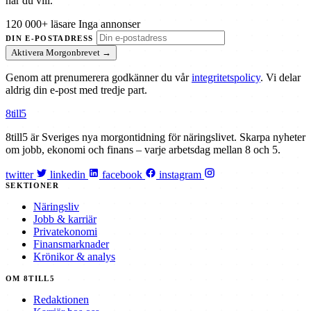
när du vill.
120 000+ läsare
Inga annonser
DIN E-POSTADRESS
Aktivera Morgonbrevet →
Genom att prenumerera godkänner du vår
integritetspolicy
. Vi delar
aldrig din e-post med tredje part.
8till5
8till5 är Sveriges nya morgontidning för näringslivet. Skarpa nyheter
om jobb, ekonomi och finans – varje arbetsdag mellan 8 och 5.
twitter
linkedin
facebook
instagram
SEKTIONER
Näringsliv
Jobb & karriär
Privatekonomi
Finansmarknader
Krönikor & analys
OM 8TILL5
Redaktionen