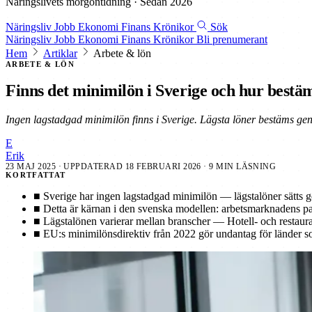
Näringslivets morgontidning · Sedan 2026
Näringsliv
Jobb
Ekonomi
Finans
Krönikor
Sök
Näringsliv
Jobb
Ekonomi
Finans
Krönikor
Bli prenumerant
Hem
Artiklar
Arbete & lön
ARBETE & LÖN
Finns det minimilön i Sverige och hur bestäm
Ingen lagstadgad minimilön finns i Sverige. Lägsta löner bestäms ge
E
Erik
23 MAJ 2025
· UPPDATERAD
18 FEBRUARI 2026
· 9 MIN LÄSNING
KORTFATTAT
■
Sverige har ingen lagstadgad minimilön — lägstalöner sätts g
■
Detta är kärnan i den svenska modellen: arbetsmarknadens par
■
Lägstalönen varierar mellan branscher — Hotell- och restau
■
EU:s minimilönsdirektiv från 2022 gör undantag för länder s