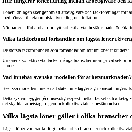
Hur fungerar lönebildning mellan arbetsgivare och f
Lönebildningen sker genom att arbetsgivare och fackföreningar förhand
med hänsyn till ekonomisk utveckling och inflation.
När parterna förhandlar om nytt kollektivavtal bestäms både löneökni
Vilka fackförbund förhandlar om lägsta löner i Sveri
De största fackförbunden som förhandlar om minimilöner inkluderar 
Unionens kollektivavtal täcker många branscher inom privat sektor och
handel.
Vad innebär svenska modellen för arbetsmarknaden?
Svenska modellen innebär att staten inte lägger sig i lönesättningen. I
Detta system bygger på ömsesidig respekt mellan facket och arbetsgivar
det skyddar arbetstagare genom kollektivavtalens bestämmelser.
Vilka lägsta löner gäller i olika branscher 
Lägsta löner varierar kraftigt mellan olika branscher och kollektivavta