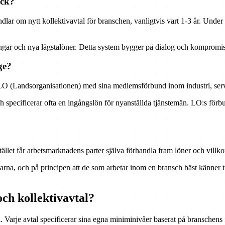
ack?
lar om nytt kollektivavtal för branschen, vanligtvis vart 1-3 år. Under 
ngar och nya lägstalöner. Detta system bygger på dialog och kompromis
ge?
LO (Landsorganisationen) med sina medlemsförbund inom industri, serv
 specificerar ofta en ingångslön för nyanställda tjänstemän. LO:s förb
stället får arbetsmarknadens parter själva förhandla fram löner och villk
na, och på principen att de som arbetar inom en bransch bäst känner till
och kollektivavtal?
l. Varje avtal specificerar sina egna miniminivåer baserat på branschens 