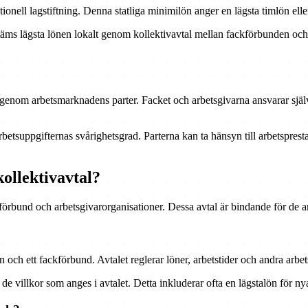
onell lagstiftning. Denna statliga minimilön anger en lägsta timlön ell
täms lägsta lönen lokalt genom kollektivavtal mellan fackförbunden och 
om arbetsmarknadens parter. Facket och arbetsgivarna ansvarar själva fö
arbetsuppgifternas svårighetsgrad. Parterna kan ta hänsyn till arbetspresta
ollektivavtal?
kförbund och arbetsgivarorganisationer. Dessa avtal är bindande för de 
on och ett fackförbund. Avtalet reglerar löner, arbetstider och andra arbets
 de villkor som anges i avtalet. Detta inkluderar ofta en lägstalön för ny