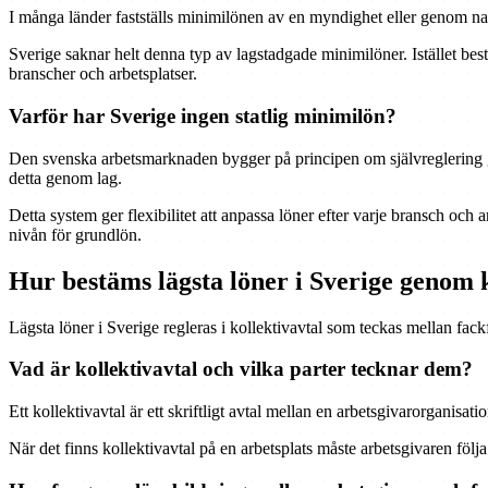
I många länder fastställs minimilönen av en myndighet eller genom nati
Sverige saknar helt denna typ av lagstadgade minimilöner. Istället bes
branscher och arbetsplatser.
Varför har Sverige ingen statlig minimilön?
Den svenska arbetsmarknaden bygger på principen om självreglering gen
detta genom lag.
Detta system ger flexibilitet att anpassa löner efter varje bransch och 
nivån för grundlön.
Hur bestäms lägsta löner i Sverige genom k
Lägsta löner i Sverige regleras i kollektivavtal som teckas mellan fac
Vad är kollektivavtal och vilka parter tecknar dem?
Ett kollektivavtal är ett skriftligt avtal mellan en arbetsgivarorganisati
När det finns kollektivavtal på en arbetsplats måste arbetsgivaren följa