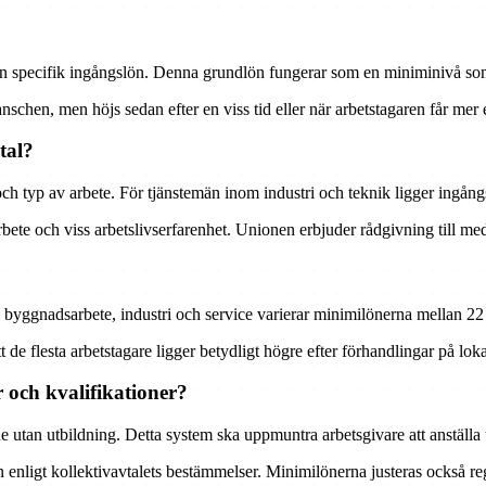
 en specifik ingångslön. Denna grundlön fungerar som en miniminivå som
nschen, men höjs sedan efter en viss tid eller när arbetstagaren får mer 
tal?
och typ av arbete. För tjänstemän inom industri och teknik ligger ingå
t arbete och viss arbetslivserfarenhet. Unionen erbjuder rådgivning till
m byggnadsarbete, industri och service varierar minimilönerna mellan 2
 de flesta arbetstagare ligger betydligt högre efter förhandlingar på loka
r och kvalifikationer?
 de utan utbildning. Detta system ska uppmuntra arbetsgivare att anställ
en enligt kollektivavtalets bestämmelser. Minimilönerna justeras också 