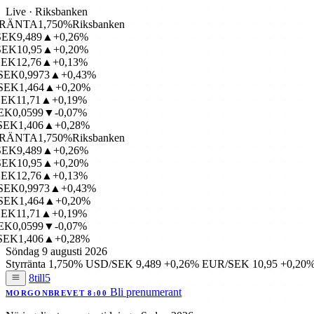
Live · Riksbanken
ÄNTA
1,750%
Riksbanken
K
9,489
▲+0,26%
K
10,95
▲+0,20%
K
12,76
▲+0,13%
K
0,9973
▲+0,43%
K
1,464
▲+0,20%
K
11,71
▲+0,19%
K
0,0599
▼-0,07%
K
1,406
▲+0,28%
ÄNTA
1,750%
Riksbanken
K
9,489
▲+0,26%
K
10,95
▲+0,20%
K
12,76
▲+0,13%
K
0,9973
▲+0,43%
K
1,464
▲+0,20%
K
11,71
▲+0,19%
K
0,0599
▼-0,07%
K
1,406
▲+0,28%
Söndag 9 augusti 2026
Styrränta
1,750%
USD/SEK
9,489
+0,26%
EUR/SEK
10,95
+0,20
8till5
Bli prenumerant
MORGONBREVET 8:00