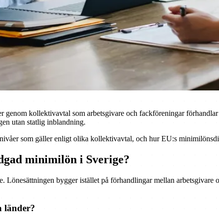
öner genom kollektivavtal som arbetsgivare och fackföreningar förhandl
en utan statlig inblandning.
a nivåer som gäller enligt olika kollektivavtal, och hur EU:s minimilönsd
dgad minimilön i Sverige?
are. Lönesättningen bygger istället på förhandlingar mellan arbetsgivare 
a länder?