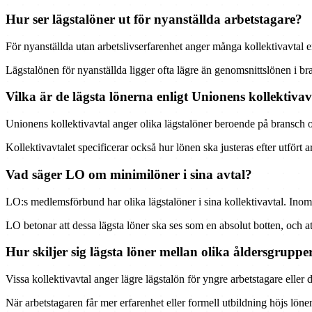
Hur ser lägstalöner ut för nyanställda arbetstagare?
För nyanställda utan arbetslivserfarenhet anger många kollektivavtal
Lägstalönen för nyanställda ligger ofta lägre än genomsnittslönen i bra
Vilka är de lägsta lönerna enligt Unionens kollektivav
Unionens kollektivavtal anger olika lägstalöner beroende på bransch 
Kollektivavtalet specificerar också hur lönen ska justeras efter utför
Vad säger LO om minimilöner i sina avtal?
LO:s medlemsförbund har olika lägstalöner i sina kollektivavtal. Ino
LO betonar att dessa lägsta löner ska ses som en absolut botten, och att
Hur skiljer sig lägsta löner mellan olika åldersgruppe
Vissa kollektivavtal anger lägre lägstalön för yngre arbetstagare eller
När arbetstagaren får mer erfarenhet eller formell utbildning höjs lön