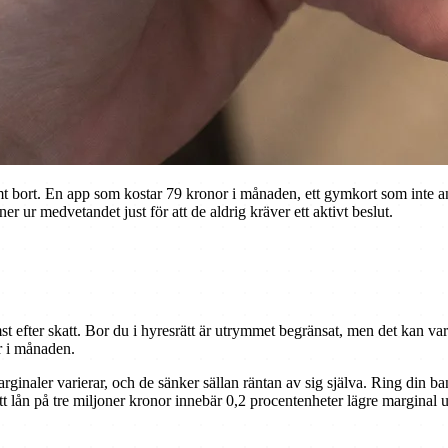
mt bort. En app som kostar 79 kronor i månaden, ett gymkort som inte an
 ur medvetandet just för att de aldrig kräver ett aktivt beslut.
 efter skatt. Bor du i hyresrätt är utrymmet begränsat, men det kan vara
r i månaden.
inaler varierar, och de sänker sällan räntan av sig själva. Ring din b
å ett lån på tre miljoner kronor innebär 0,2 procentenheter lägre margin