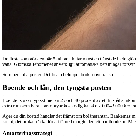
De flesta som gör den här övningen hittar minst en tjänst de hade glö
vana. Glömska-fenomenet är verkligt: automatiska betalningar försvinner
Summera alla poster. Det totala beloppet brukar överraska.
Boende och lån, den tyngsta posten
Boendet slukar typiskt mellan 25 och 40 procent av ett hushålls inkomst
extra rum som bara lagrar pryar kostar dig kanske 2 000–3 000 krono
Äger du din bostad handlar det främst om bolåneräntan. Bankernas marg
kollat, det brukar räcka för att få ned marginalen ett par tiondelar. P
Amorteringsstrategi