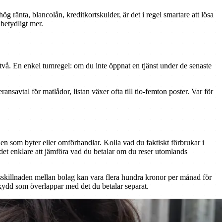
ränta, blancolån, kreditkortskulder, är det i regel smartare att lösa
 betydligt mer.
er två. En enkel tumregel: om du inte öppnat en tjänst under de senaste
avtal för matlådor, listan växer ofta till tio-femton poster. Var för
en som byter eller omförhandlar. Kolla vad du faktiskt förbrukar i
 det enklare att jämföra vad du betalar om du reser utomlands
sskillnaden mellan bolag kan vara flera hundra kronor per månad för
skydd som överlappar med det du betalar separat.