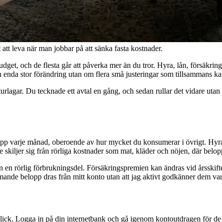
 att leva när man jobbar på att sänka fasta kostnader.
s budget, och de flesta går att påverka mer än du tror. Hyra, lån, försä
en enda stor förändring utan om flera små justeringar som tillsammans kan
turlagar. Du tecknade ett avtal en gång, och sedan rullar det vidare utan
pp varje månad, oberoende av hur mycket du konsumerar i övrigt. Hyr
e skiljer sig från rörliga kostnader som mat, kläder och nöjen, där belop
n en rörlig förbrukningsdel. Försäkringspremien kan ändras vid årsskifte
mande belopp dras från mitt konto utan att jag aktivt godkänner dem va
verblick. Logga in på din internetbank och gå igenom kontoutdragen för 