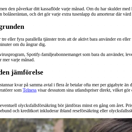
men den påverkar ditt kassaflöde varje månad. Om du har skulder med hög 
än bolåneräntan, och det gör varje extra tusenlapp du amorterar där värd
kgrunden
tre eller fyra parallella tjänster trots att de aktivt bara använder en ell
 minuter om du ångrar dig.
virusprogram, Spotify-familjeabonnemanget som bara du använder, leverans
er mer varje månad.
den jämförelse
annar kvar på samma avtal i flera år betalar ofta mer per gigabyte än d
eratörer som
Telness
visar dessutom sina utlandspriser direkt, vilket gör
eventuell olycksfallsförsäkring bör jämföras minst en gång om året. Pri
rbund och kreditkort inkluderar ibland reseförsäkring eller olycksfalls