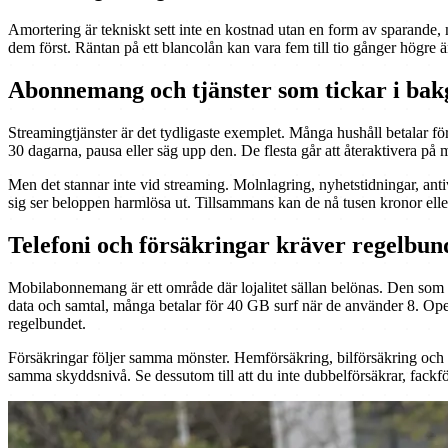
Amortering är tekniskt sett inte en kostnad utan en form av sparande, 
dem först. Räntan på ett blancolån kan vara fem till tio gånger högre 
Abonnemang och tjänster som tickar i ba
Streamingtjänster är det tydligaste exemplet. Många hushåll betalar för 
30 dagarna, pausa eller säg upp den. De flesta går att återaktivera på
Men det stannar inte vid streaming. Molnlagring, nyhetstidningar, anti
sig ser beloppen harmlösa ut. Tillsammans kan de nå tusen kronor ell
Telefoni och försäkringar kräver regelbun
Mobilabonnemang är ett område där lojalitet sällan belönas. Den som st
data och samtal, många betalar för 40 GB surf när de använder 8. Op
regelbundet.
Försäkringar följer samma mönster. Hemförsäkring, bilförsäkring och 
samma skyddsnivå. Se dessutom till att du inte dubbelförsäkrar, fackfö