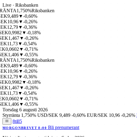
Live · Riksbanken
NTA
1,750%
Riksbanken
,489
▼-0,60%
0,96
▼-0,26%
2,79
▼-0,36%
0,9982
▼-0,18%
1,467
▼-0,26%
1,73
▼-0,54%
,0602
▼-0,71%
1,406
▼-0,55%
NTA
1,750%
Riksbanken
,489
▼-0,60%
0,96
▼-0,26%
2,79
▼-0,36%
0,9982
▼-0,18%
1,467
▼-0,26%
1,73
▼-0,54%
,0602
▼-0,71%
1,406
▼-0,55%
Torsdag 6 augusti 2026
Styrränta
1,750%
USD/SEK
9,489
-0,60%
EUR/SEK
10,96
-0,26%
8till5
Bli prenumerant
MORGONBREVET 8:00