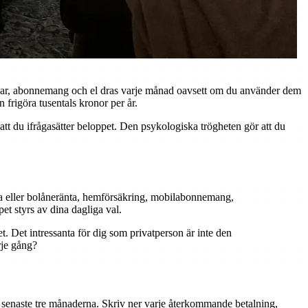
kringar, abonnemang och el dras varje månad oavsett om du använder dem
 frigöra tusentals kronor per år.
 att du ifrågasätter beloppet. Den psykologiska trögheten gör att du
a eller bolåneränta, hemförsäkring, mobilabonnemang,
pet styrs av dina dagliga val.
t. Det intressanta för dig som privatperson är inte den
rje gång?
de senaste tre månaderna. Skriv ner varje återkommande betalning,