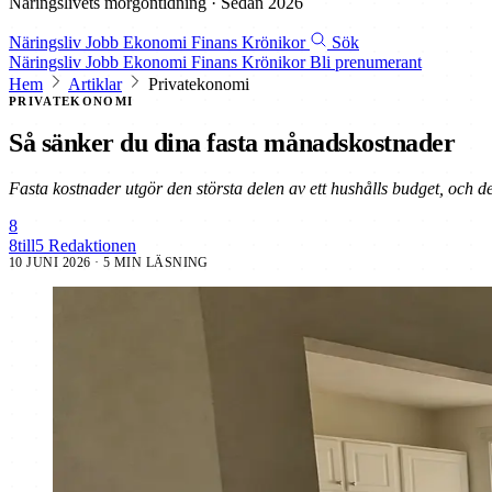
Näringslivets morgontidning · Sedan 2026
Näringsliv
Jobb
Ekonomi
Finans
Krönikor
Sök
Näringsliv
Jobb
Ekonomi
Finans
Krönikor
Bli prenumerant
Hem
Artiklar
Privatekonomi
PRIVATEKONOMI
Så sänker du dina fasta månadskostnader
Fasta kostnader utgör den största delen av ett hushålls budget, och de
8
8till5 Redaktionen
10 JUNI 2026
· 5 MIN LÄSNING