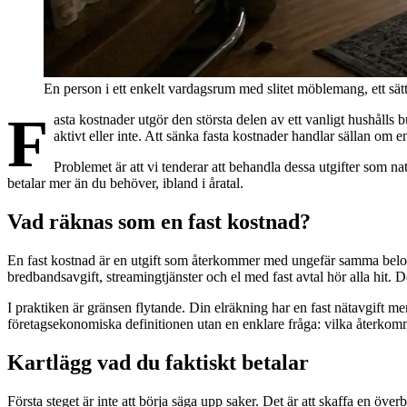
En person i ett enkelt vardagsrum med slitet möblemang, ett sätt
F
asta kostnader utgör den största delen av ett vanligt hushåll
aktivt eller inte. Att sänka fasta kostnader handlar sällan om 
Problemet är att vi tenderar att behandla dessa utgifter som na
betalar mer än du behöver, ibland i åratal.
Vad räknas som en fast kostnad?
En fast kostnad är en utgift som återkommer med ungefär samma belo
bredbandsavgift, streamingtjänster och el med fast avtal hör alla hit. D
I praktiken är gränsen flytande. Din elräkning har en fast nätavgift me
företagsekonomiska definitionen utan en enklare fråga: vilka återkom
Kartlägg vad du faktiskt betalar
Första steget är inte att börja säga upp saker. Det är att skaffa en ö