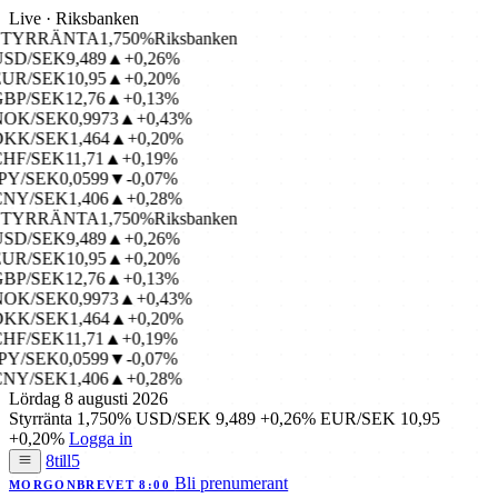
Live · Riksbanken
STYRRÄNTA
1,750%
Riksbanken
USD/SEK
9,489
▲+0,26%
EUR/SEK
10,95
▲+0,20%
GBP/SEK
12,76
▲+0,13%
NOK/SEK
0,9973
▲+0,43%
DKK/SEK
1,464
▲+0,20%
CHF/SEK
11,71
▲+0,19%
PY/SEK
0,0599
▼-0,07%
CNY/SEK
1,406
▲+0,28%
STYRRÄNTA
1,750%
Riksbanken
USD/SEK
9,489
▲+0,26%
EUR/SEK
10,95
▲+0,20%
GBP/SEK
12,76
▲+0,13%
NOK/SEK
0,9973
▲+0,43%
DKK/SEK
1,464
▲+0,20%
CHF/SEK
11,71
▲+0,19%
PY/SEK
0,0599
▼-0,07%
CNY/SEK
1,406
▲+0,28%
Lördag 8 augusti 2026
Styrränta
1,750%
USD/SEK
9,489
+0,26%
EUR/SEK
10,95
+0,20%
Logga in
8till5
Bli prenumerant
MORGONBREVET 8:00