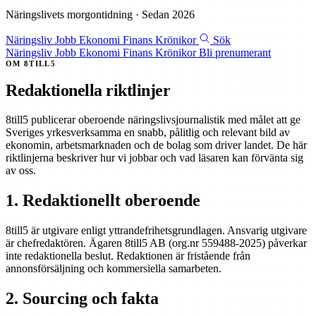
Näringslivets morgontidning · Sedan 2026
Näringsliv
Jobb
Ekonomi
Finans
Krönikor
Sök
Näringsliv
Jobb
Ekonomi
Finans
Krönikor
Bli prenumerant
OM 8TILL5
Redaktionella riktlinjer
8till5 publicerar oberoende näringslivsjournalistik med målet att ge
Sveriges yrkesverksamma en snabb, pålitlig och relevant bild av
ekonomin, arbetsmarknaden och de bolag som driver landet. De här
riktlinjerna beskriver hur vi jobbar och vad läsaren kan förvänta sig
av oss.
1. Redaktionellt oberoende
8till5 är utgivare enligt yttrandefrihetsgrundlagen. Ansvarig utgivare
är chefredaktören. Ägaren 8till5 AB (org.nr 559488-2025) påverkar
inte redaktionella beslut. Redaktionen är fristående från
annonsförsäljning och kommersiella samarbeten.
2. Sourcing och fakta