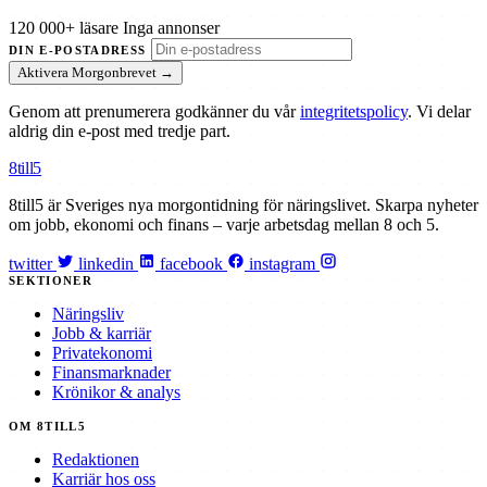
120 000+ läsare
Inga annonser
DIN E-POSTADRESS
Aktivera Morgonbrevet →
Genom att prenumerera godkänner du vår
integritetspolicy
. Vi delar
aldrig din e-post med tredje part.
8till5
8till5 är Sveriges nya morgontidning för näringslivet. Skarpa nyheter
om jobb, ekonomi och finans – varje arbetsdag mellan 8 och 5.
twitter
linkedin
facebook
instagram
SEKTIONER
Näringsliv
Jobb & karriär
Privatekonomi
Finansmarknader
Krönikor & analys
OM 8TILL5
Redaktionen
Karriär hos oss