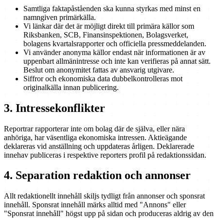
Samtliga faktapåståenden ska kunna styrkas med minst en
namngiven primärkälla.
Vi länkar där det är möjligt direkt till primära källor som
Riksbanken, SCB, Finansinspektionen, Bolagsverket,
bolagens kvartalsrapporter och officiella pressmeddelanden.
Vi använder anonyma källor endast när informationen är av
uppenbart allmänintresse och inte kan verifieras på annat sätt.
Beslut om anonymitet fattas av ansvarig utgivare.
Siffror och ekonomiska data dubbelkontrolleras mot
originalkälla innan publicering.
3. Intressekonflikter
Reportrar rapporterar inte om bolag där de själva, eller nära
anhöriga, har väsentliga ekonomiska intressen. Aktieägande
deklareras vid anställning och uppdateras årligen. Deklarerade
innehav publiceras i respektive reporters profil på redaktionssidan.
4. Separation redaktion och annonser
Allt redaktionellt innehåll skiljs tydligt från annonser och sponsrat
innehåll. Sponsrat innehåll märks alltid med "Annons" eller
"Sponsrat innehåll" högst upp på sidan och produceras aldrig av den