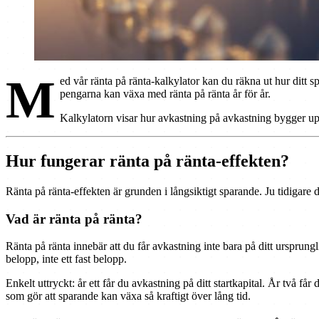
M
ed vår ränta på ränta-kalkylator kan du räkna ut hur ditt s
pengarna kan växa med ränta på ränta år för år.
Kalkylatorn visar hur avkastning på avkastning bygger upp d
Hur fungerar ränta på ränta-effekten?
Ränta på ränta-effekten är grunden i långsiktigt sparande. Ju tidigare d
Vad är ränta på ränta?
Ränta på ränta innebär att du får avkastning inte bara på ditt ursprung
belopp, inte ett fast belopp.
Enkelt uttryckt: år ett får du avkastning på ditt startkapital. År två får
som gör att sparande kan växa så kraftigt över lång tid.