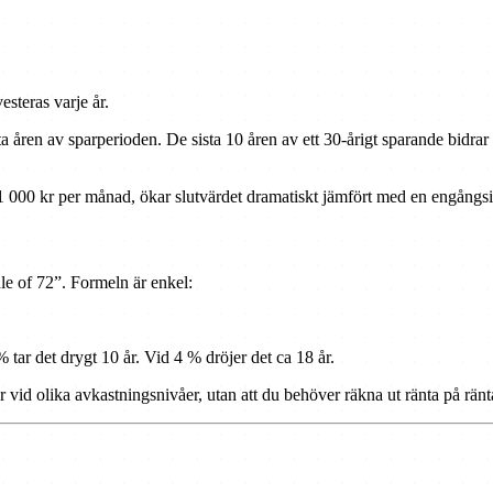
esteras varje år.
ista åren av sparperioden. De sista 10 åren av ett 30-årigt sparande bidr
 000 kr per månad, ökar slutvärdet dramatiskt jämfört med en engångsi
le of 72”. Formeln är enkel:
 tar det drygt 10 år. Vid 4 % dröjer det ca 18 år.
är vid olika avkastningsnivåer, utan att du behöver räkna ut ränta på rän