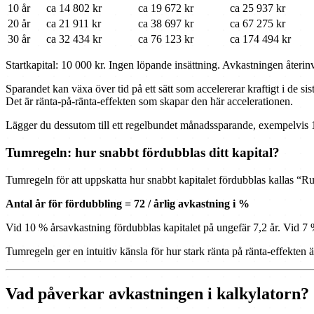
10 år
ca 14 802 kr
ca 19 672 kr
ca 25 937 kr
20 år
ca 21 911 kr
ca 38 697 kr
ca 67 275 kr
30 år
ca 32 434 kr
ca 76 123 kr
ca 174 494 kr
Startkapital: 10 000 kr. Ingen löpande insättning. Avkastningen återinv
Sparandet kan växa över tid på ett sätt som accelererar kraftigt i de s
Det är ränta-på-ränta-effekten som skapar den här accelerationen.
Lägger du dessutom till ett regelbundet månadssparande, exempelvis 1
Tumregeln: hur snabbt fördubblas ditt kapital?
Tumregeln för att uppskatta hur snabbt kapitalet fördubblas kallas “Ru
Antal år för fördubbling = 72 / årlig avkastning i %
Vid 10 % årsavkastning fördubblas kapitalet på ungefär 7,2 år. Vid 7 %
Tumregeln ger en intuitiv känsla för hur stark ränta på ränta-effekten 
Vad påverkar avkastningen i kalkylatorn?