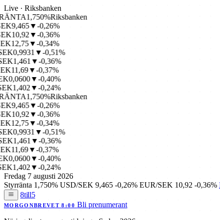
Live · Riksbanken
ÄNTA
1,750%
Riksbanken
K
9,465
▼-0,26%
K
10,92
▼-0,36%
K
12,75
▼-0,34%
K
0,9931
▼-0,51%
K
1,461
▼-0,36%
K
11,69
▼-0,37%
0,0600
▼-0,40%
K
1,402
▼-0,24%
ÄNTA
1,750%
Riksbanken
K
9,465
▼-0,26%
K
10,92
▼-0,36%
K
12,75
▼-0,34%
K
0,9931
▼-0,51%
K
1,461
▼-0,36%
K
11,69
▼-0,37%
0,0600
▼-0,40%
K
1,402
▼-0,24%
Fredag 7 augusti 2026
Styrränta
1,750%
USD/SEK
9,465
-0,26%
EUR/SEK
10,92
-0,36%
8till5
Bli prenumerant
MORGONBREVET 8:00