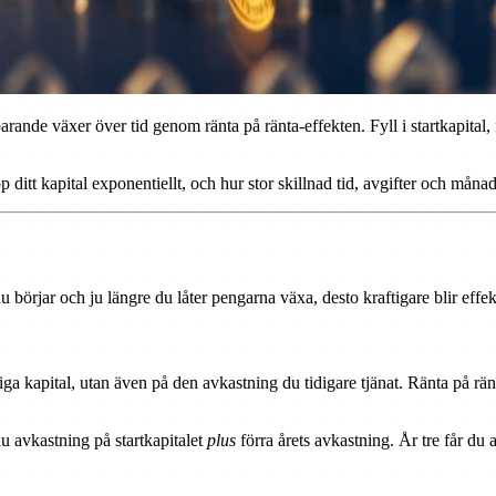
parande växer över tid genom ränta på ränta-effekten. Fyll i startkapital
itt kapital exponentiellt, och hur stor skillnad tid, avgifter och månads
u börjar och ju längre du låter pengarna växa, desto kraftigare blir effek
liga kapital, utan även på den avkastning du tidigare tjänat. Ränta på rän
 du avkastning på startkapitalet
plus
förra årets avkastning. År tre får du