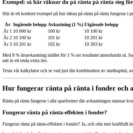
Exempel: så här räknar du på ränta på ränta steg för
Här är ett konkret exempel på hur räkna på ränta på ränta fungerar i p
År
Ingående belopp
Avkastning (1 %)
Utgående belopp
År 1
10 000 kr
100 kr
10 100 kr
År 2
10 100 kr
101 kr
10 201 kr
År 3
10 201 kr
102 kr
10 303 kr
Med 8 % årsavkastning istället för 1 % ser resultatet annorlunda ut. 
satt in ett enda extra öre.
Testa vår kalkylator och se vad just din kombination av startkapital, a
Hur fungerar ränta på ränta i fonder och 
Ränta på ränta fungerar i alla sparformer där avkastningen stannar kva
Fungerar ränta på ränta-effekten i fonder?
Fungerar ränta på ränta-effekten i fonder? Ja, och ofta mer kraftfullt 