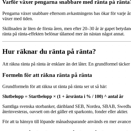
Varför växer pengarna snabbare med ränta på ränta
Pengarna växer snabbare eftersom avkastningens bas ökar för varje år
växer med tiden.
Skillnaden är liten de första åren, men efter 20–30 år är gapet betydan
ränta på ränta-effekten belönar tålamod mer än nästan något annat.
Hur räknar du ränta på ränta?
Att räkna ränta på ränta är enklare än det låter. En grundformel täcker
Formeln för att räkna ränta på ränta
Grundformeln för att räkna ut ränta på ränta ser ut så här:
Slutbelopp = Startbelopp × (1 + årsränta i % / 100) ^ antal år
Samtliga svenska storbanker, däribland SEB, Nordea, SBAB, Swedban
återinvesteras, oavsett om det gäller ett sparkonto, fonder eller aktier.
För att ta hänsyn till löpande månadssparande används en mer avancer