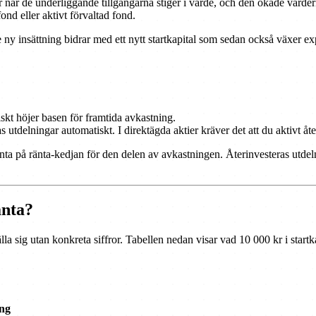
r när de underliggande tillgångarna stiger i värde, och den ökade värder
fond eller aktivt förvaltad fond.
 ny insättning bidrar med ett nytt startkapital som sedan också växer ex
skt höjer basen för framtida avkastning.
delningar automatiskt. I direktägda aktier kräver det att du aktivt återi
änta på ränta-kedjan för den delen av avkastningen. Återinvesteras utdeln
änta?
la sig utan konkreta siffror. Tabellen nedan visar vad 10 000 kr i startk
ng