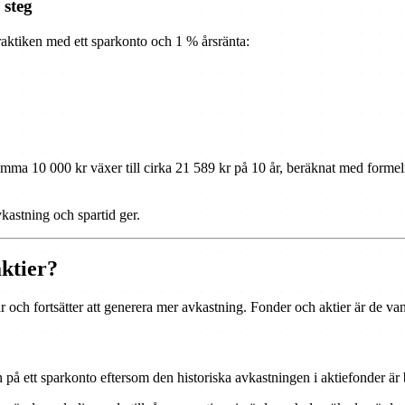
 steg
raktiken med ett sparkonto och 1 % årsränta:
Samma 10 000 kr växer till cirka 21 589 kr på 10 år, beräknat med forme
vkastning och spartid ger.
aktier?
r och fortsätter att generera mer avkastning. Fonder och aktier är de v
än på ett sparkonto eftersom den historiska avkastningen i aktiefonder är 