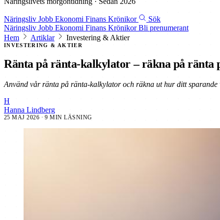
Näringslivets morgontidning · Sedan 2026
Näringsliv
Jobb
Ekonomi
Finans
Krönikor
Sök
Näringsliv
Jobb
Ekonomi
Finans
Krönikor
Bli prenumerant
Hem
Artiklar
Investering & Aktier
INVESTERING & AKTIER
Ränta på ränta-kalkylator – räkna på ränta 
Använd vår ränta på ränta-kalkylator och räkna ut hur ditt sparande v
H
Hanna Lindberg
25 MAJ 2026
· 9 MIN LÄSNING