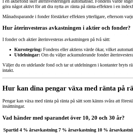
I en aktiefond sker återinvesteringen automatiskt. Fondens värde stige
göra något aktivt för att dra nytta av ränta på ränta-effekten i en index
Månadssparande i fonder förstärker effekten ytterligare, eftersom varje
Hur återinvesteras avkastningen i aktier och fonder?
I fonder och aktier återinvesteras avkastningen på två sätt:
Kursstegring:
Fondens eller aktiens värde ökar, vilket automati
Utdelningar:
Om du väljer ackumulerande fonder återinvesteras ut
Väljer du en utdelande fond och tar ut utdelningen i kontanter bryts r
intakt.
Hur kan dina pengar växa med ränta på r
Pengar kan växa med ränta på ränta på sätt som känns svåra att förestäl
insättningar.
Vad händer med sparandet över 10, 20 och 30 år?
Spartid
4 % årsavkastning
7 % årsavkastning
10 % årsavkastni