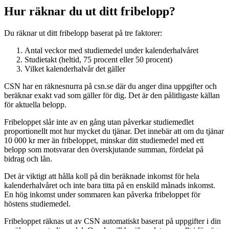
Hur räknar du ut ditt fribelopp?
Du räknar ut ditt fribelopp baserat på tre faktorer:
Antal veckor med studiemedel under kalenderhalvåret
Studietakt (heltid, 75 procent eller 50 procent)
Vilket kalenderhalvår det gäller
CSN har en räknesnurra på csn.se där du anger dina uppgifter och
beräknar exakt vad som gäller för dig. Det är den pålitligaste källan
för aktuella belopp.
Fribeloppet slår inte av en gång utan påverkar studiemedlet
proportionellt mot hur mycket du tjänar. Det innebär att om du tjänar
10 000 kr mer än fribeloppet, minskar ditt studiemedel med ett
belopp som motsvarar den överskjutande summan, fördelat på
bidrag och lån.
Det är viktigt att hålla koll på din beräknade inkomst för hela
kalenderhalvåret och inte bara titta på en enskild månads inkomst.
En hög inkomst under sommaren kan påverka fribeloppet för
höstens studiemedel.
Fribeloppet räknas ut av CSN automatiskt baserat på uppgifter i din