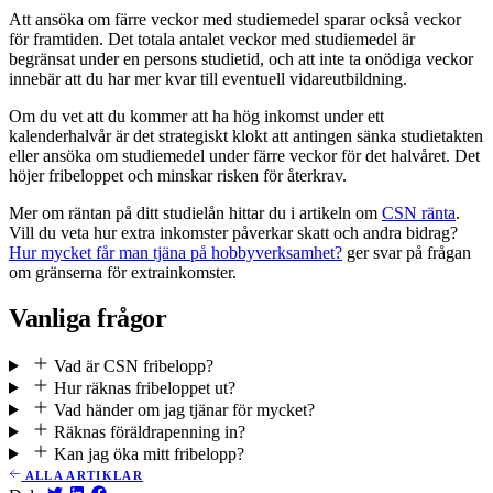
Att ansöka om färre veckor med studiemedel sparar också veckor
för framtiden. Det totala antalet veckor med studiemedel är
begränsat under en persons studietid, och att inte ta onödiga veckor
innebär att du har mer kvar till eventuell vidareutbildning.
Om du vet att du kommer att ha hög inkomst under ett
kalenderhalvår är det strategiskt klokt att antingen sänka studietakten
eller ansöka om studiemedel under färre veckor för det halvåret. Det
höjer fribeloppet och minskar risken för återkrav.
Mer om räntan på ditt studielån hittar du i artikeln om
CSN ränta
.
Vill du veta hur extra inkomster påverkar skatt och andra bidrag?
Hur mycket får man tjäna på hobbyverksamhet?
ger svar på frågan
om gränserna för extrainkomster.
Vanliga frågor
Vad är CSN fribelopp?
Hur räknas fribeloppet ut?
Vad händer om jag tjänar för mycket?
Räknas föräldrapenning in?
Kan jag öka mitt fribelopp?
ALLA ARTIKLAR