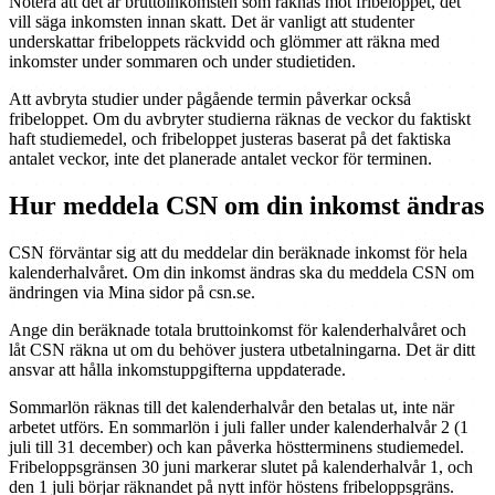
Notera att det är bruttoinkomsten som räknas mot fribeloppet, det
vill säga inkomsten innan skatt. Det är vanligt att studenter
underskattar fribeloppets räckvidd och glömmer att räkna med
inkomster under sommaren och under studietiden.
Att avbryta studier under pågående termin påverkar också
fribeloppet. Om du avbryter studierna räknas de veckor du faktiskt
haft studiemedel, och fribeloppet justeras baserat på det faktiska
antalet veckor, inte det planerade antalet veckor för terminen.
Hur meddela CSN om din inkomst ändras
CSN förväntar sig att du meddelar din beräknade inkomst för hela
kalenderhalvåret. Om din inkomst ändras ska du meddela CSN om
ändringen via Mina sidor på csn.se.
Ange din beräknade totala bruttoinkomst för kalenderhalvåret och
låt CSN räkna ut om du behöver justera utbetalningarna. Det är ditt
ansvar att hålla inkomstuppgifterna uppdaterade.
Sommarlön räknas till det kalenderhalvår den betalas ut, inte när
arbetet utförs. En sommarlön i juli faller under kalenderhalvår 2 (1
juli till 31 december) och kan påverka höstterminens studiemedel.
Fribeloppsgränsen 30 juni markerar slutet på kalenderhalvår 1, och
den 1 juli börjar räknandet på nytt inför höstens fribeloppsgräns.