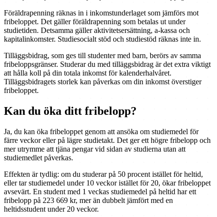
Föräldrapenning räknas in i inkomstunderlaget som jämförs mot
fribeloppet. Det gäller föräldrapenning som betalas ut under
studietiden. Detsamma gäller aktivitetsersättning, a-kassa och
kapitalinkomster. Studiesocialt stöd och studiestöd räknas inte in.
Tilläggsbidrag, som ges till studenter med barn, berörs av samma
fribeloppsgränser. Studerar du med tilläggsbidrag är det extra viktigt
att hålla koll på din totala inkomst för kalenderhalvåret.
Tilläggsbidragets storlek kan påverkas om din inkomst överstiger
fribeloppet.
Kan du öka ditt fribelopp?
Ja, du kan öka fribeloppet genom att ansöka om studiemedel för
färre veckor eller på lägre studietakt. Det ger ett högre fribelopp och
mer utrymme att tjäna pengar vid sidan av studierna utan att
studiemedlet påverkas.
Effekten är tydlig: om du studerar på 50 procent istället för heltid,
eller tar studiemedel under 10 veckor istället för 20, ökar fribeloppet
avsevärt. En student med 1 veckas studiemedel på heltid har ett
fribelopp på 223 669 kr, mer än dubbelt jämfört med en
heltidsstudent under 20 veckor.