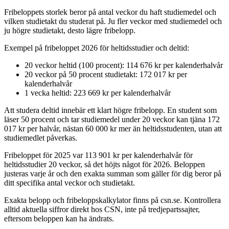
Fribeloppets storlek beror på antal veckor du haft studiemedel och
vilken studietakt du studerat på. Ju fler veckor med studiemedel och
ju högre studietakt, desto lägre fribelopp.
Exempel på fribeloppet 2026 för heltidsstudier och deltid:
20 veckor heltid (100 procent): 114 676 kr per kalenderhalvår
20 veckor på 50 procent studietakt: 172 017 kr per
kalenderhalvår
1 vecka heltid: 223 669 kr per kalenderhalvår
Att studera deltid innebär ett klart högre fribelopp. En student som
läser 50 procent och tar studiemedel under 20 veckor kan tjäna 172
017 kr per halvår, nästan 60 000 kr mer än heltidsstudenten, utan att
studiemedlet påverkas.
Fribeloppet för 2025 var 113 901 kr per kalenderhalvår för
heltidsstudier 20 veckor, så det höjts något för 2026. Beloppen
justeras varje år och den exakta summan som gäller för dig beror på
ditt specifika antal veckor och studietakt.
Exakta belopp och fribeloppskalkylator finns på csn.se. Kontrollera
alltid aktuella siffror direkt hos CSN, inte på tredjepartssajter,
eftersom beloppen kan ha ändrats.