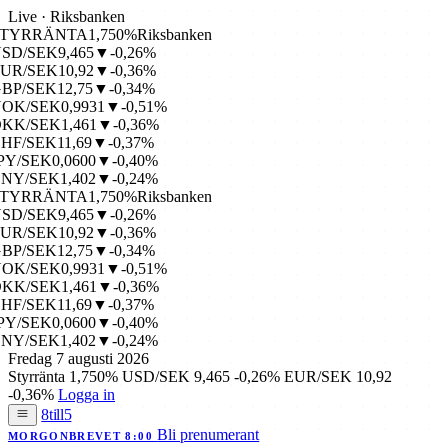
Live · Riksbanken
TYRRÄNTA
1,750%
Riksbanken
SD/SEK
9,465
▼-0,26%
UR/SEK
10,92
▼-0,36%
BP/SEK
12,75
▼-0,34%
OK/SEK
0,9931
▼-0,51%
KK/SEK
1,461
▼-0,36%
HF/SEK
11,69
▼-0,37%
PY/SEK
0,0600
▼-0,40%
NY/SEK
1,402
▼-0,24%
TYRRÄNTA
1,750%
Riksbanken
SD/SEK
9,465
▼-0,26%
UR/SEK
10,92
▼-0,36%
BP/SEK
12,75
▼-0,34%
OK/SEK
0,9931
▼-0,51%
KK/SEK
1,461
▼-0,36%
HF/SEK
11,69
▼-0,37%
PY/SEK
0,0600
▼-0,40%
NY/SEK
1,402
▼-0,24%
Fredag 7 augusti 2026
Styrränta
1,750%
USD/SEK
9,465
-0,26%
EUR/SEK
10,92
-0,36%
Logga in
8till5
Bli prenumerant
MORGONBREVET 8:00