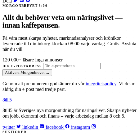
Dela
MORGONBREVET 8:00
Allt du behöver veta om näringslivet —
innan kaffepausen.
Få våra mest skarpa nyheter, marknadsanalyser och krönikor
levererade till din inkorg klockan 08:00 varje vardag. Gratis. Avsluta
när du vill.
120 000+ läsare
Inga annonser
DIN E-POSTADRESS
Aktivera Morgonbrevet →
Genom att prenumerera godkänner du vår
integritetspolicy
. Vi delar
aldrig din e-post med tredje part.
8till5
8till5 är Sveriges nya morgontidning för näringslivet. Skarpa nyheter
om jobb, ekonomi och finans – varje arbetsdag mellan 8 och 5.
twitter
linkedin
facebook
instagram
SEKTIONER