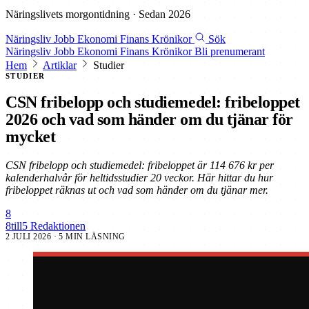
Näringslivets morgontidning · Sedan 2026
Näringsliv
Jobb
Ekonomi
Finans
Krönikor
Sök
Näringsliv
Jobb
Ekonomi
Finans
Krönikor
Bli prenumerant
Hem
Artiklar
Studier
STUDIER
CSN fribelopp och studiemedel: fribeloppet
2026 och vad som händer om du tjänar för
mycket
CSN fribelopp och studiemedel: fribeloppet är 114 676 kr per
kalenderhalvår för heltidsstudier 20 veckor. Här hittar du hur
fribeloppet räknas ut och vad som händer om du tjänar mer.
8
8till5 Redaktionen
2 JULI 2026
· 5 MIN LÄSNING