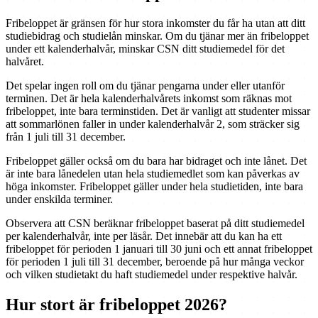
Fribeloppet är gränsen för hur stora inkomster du får ha utan att ditt
studiebidrag och studielån minskar. Om du tjänar mer än fribeloppet
under ett kalenderhalvår, minskar CSN ditt studiemedel för det
halvåret.
Det spelar ingen roll om du tjänar pengarna under eller utanför
terminen. Det är hela kalenderhalvårets inkomst som räknas mot
fribeloppet, inte bara terminstiden. Det är vanligt att studenter missar
att sommarlönen faller in under kalenderhalvår 2, som sträcker sig
från 1 juli till 31 december.
Fribeloppet gäller också om du bara har bidraget och inte lånet. Det
är inte bara lånedelen utan hela studiemedlet som kan påverkas av
höga inkomster. Fribeloppet gäller under hela studietiden, inte bara
under enskilda terminer.
Observera att CSN beräknar fribeloppet baserat på ditt studiemedel
per kalenderhalvår, inte per läsår. Det innebär att du kan ha ett
fribeloppet för perioden 1 januari till 30 juni och ett annat fribeloppet
för perioden 1 juli till 31 december, beroende på hur många veckor
och vilken studietakt du haft studiemedel under respektive halvår.
Hur stort är fribeloppet 2026?