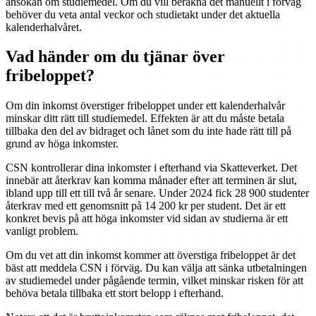
ansökan om studiemedel. Om du vill beräkna det manuellt i förväg
behöver du veta antal veckor och studietakt under det aktuella
kalenderhalvåret.
Vad händer om du tjänar över
fribeloppet?
Om din inkomst överstiger fribeloppet under ett kalenderhalvår
minskar ditt rätt till studiemedel. Effekten är att du måste betala
tillbaka den del av bidraget och lånet som du inte hade rätt till på
grund av höga inkomster.
CSN kontrollerar dina inkomster i efterhand via Skatteverket. Det
innebär att återkrav kan komma månader efter att terminen är slut,
ibland upp till ett till två år senare. Under 2024 fick 28 900 studenter
återkrav med ett genomsnitt på 14 200 kr per student. Det är ett
konkret bevis på att höga inkomster vid sidan av studierna är ett
vanligt problem.
Om du vet att din inkomst kommer att överstiga fribeloppet är det
bäst att meddela CSN i förväg. Du kan välja att sänka utbetalningen
av studiemedel under pågående termin, vilket minskar risken för att
behöva betala tillbaka ett stort belopp i efterhand.