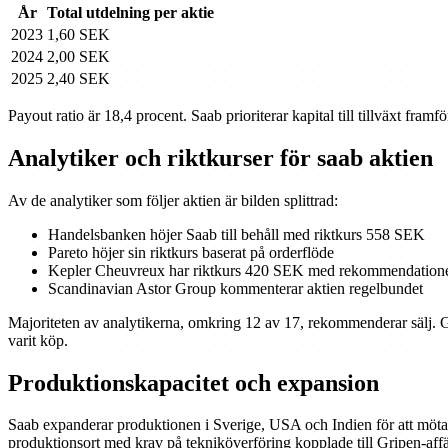
År
Total utdelning per aktie
2023
1,60 SEK
2024
2,00 SEK
2025
2,40 SEK
Payout ratio är 18,4 procent. Saab prioriterar kapital till tillväxt fram
Analytiker och riktkurser för saab aktien
Av de analytiker som följer aktien är bilden splittrad:
Handelsbanken höjer Saab till behåll med riktkurs 558 SEK
Pareto höjer sin riktkurs baserat på orderflöde
Kepler Cheuvreux har riktkurs 420 SEK med rekommendation
Scandinavian Astor Group kommenterar aktien regelbundet
Majoriteten av analytikerna, omkring 12 av 17, rekommenderar sälj. G
varit köp.
Produktionskapacitet och expansion
Saab expanderar produktionen i Sverige, USA och Indien för att möta d
produktionsort med krav på tekniköverföring kopplade till Gripen-aff