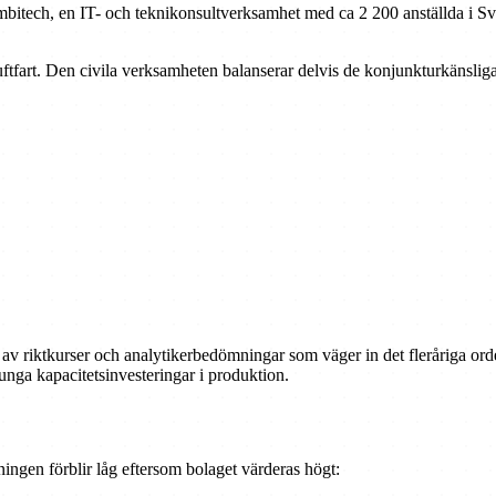
bitech, en IT- och teknikonsultverksamhet med ca 2 200 anställda i Sver
uftfart. Den civila verksamheten balanserar delvis de konjunkturkänslig
s av riktkurser och analytikerbedömningar som väger in det fleråriga ord
unga kapacitetsinvesteringar i produktion.
ingen förblir låg eftersom bolaget värderas högt: