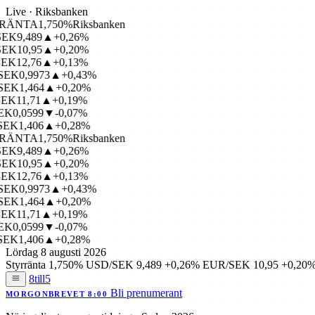
Live · Riksbanken
ÄNTA
1,750%
Riksbanken
K
9,489
▲+0,26%
K
10,95
▲+0,20%
K
12,76
▲+0,13%
EK
0,9973
▲+0,43%
EK
1,464
▲+0,20%
K
11,71
▲+0,19%
K
0,0599
▼-0,07%
EK
1,406
▲+0,28%
ÄNTA
1,750%
Riksbanken
K
9,489
▲+0,26%
K
10,95
▲+0,20%
K
12,76
▲+0,13%
EK
0,9973
▲+0,43%
EK
1,464
▲+0,20%
K
11,71
▲+0,19%
K
0,0599
▼-0,07%
EK
1,406
▲+0,28%
Lördag 8 augusti 2026
Styrränta
1,750%
USD/SEK
9,489
+0,26%
EUR/SEK
10,95
+0,20
8till5
Bli prenumerant
MORGONBREVET 8:00