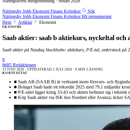
Näringslivets morgontidning · Sedan 2026
Näringsliv
Jobb
Ekonomi
Finans
Krönikor
Sök
Näringsliv
Jobb
Ekonomi
Finans
Krönikor
Bli prenumerant
Hem
Artiklar
Ekonomi
EKONOMI
Saab aktier: saab b aktiekurs, nyckeltal och 
Saab aktier på Nasdaq Stockholm: aktiekurs, P/E-tal, orderstock på 2
8
8till5 Redaktionen
13 JUNI 2026
· UPPDATERAD
2 JULI 2026
· 6 MIN LÄSNING
KORTFATTAT
■
Saab AB (SAAB B) är verksamt inom försvars- och flygind
■
Bolaget Saab hade ett rekordår 2025 med 79,1 miljarder krono
■
P/E-talet ligger kring 33-43 och aktien befinner sig i teknis
■
Köp Saab aktier via ISK hos Nordnet eller Avanza; ticker SAA