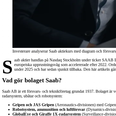
Investerare analyserar Saab aktiekurs med diagram och försvars
S
aab aktier handlas på Nasdaq Stockholm under ticker SAAB B, 
europeiska upprustningsvåg som accelererade efter 2022. Order
under 2025 och har sedan sjunkit tillbaka. Den här artikeln går
Vad gör bolaget Saab?
Saab AB är ett försvars- och teknikföretag grundat 1937. Bolaget är ve
radarsystem, ubåtar och robotsystem:
Gripen och JAS Gripen
(Aeronautics-divisionen) med Gripen
Robotsystem, ammunition och luftförsvar
(Dynamics-divisio
GlobalEye och Giraffe 1X-radarsystem
(Surveillance-divisi