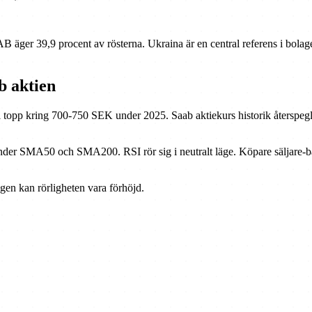
AB äger 39,9 procent av rösterna. Ukraina är en central referens i bolage
b aktien
l topp kring 700-750 SEK under 2025. Saab aktiekurs historik återspegl
 under SMA50 och SMA200. RSI rör sig i neutralt läge. Köpare säljare-ba
gen kan rörligheten vara förhöjd.