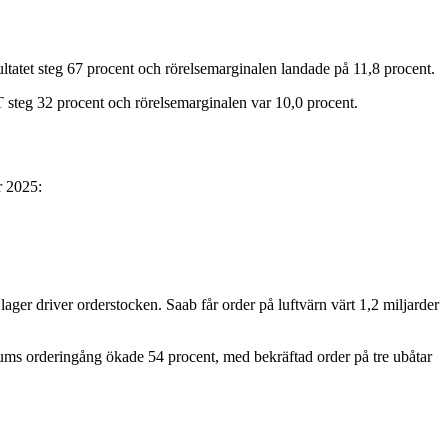
sultatet steg 67 procent och rörelsemarginalen landade på 11,8 procent.
IT steg 32 procent och rörelsemarginalen var 10,0 procent.
r 2025:
ger driver orderstocken. Saab får order på luftvärn värt 1,2 miljarder
kums orderingång ökade 54 procent, med bekräftad order på tre ubåtar