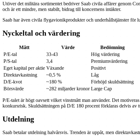
Utöver det militära sortimentet bedriver Saab civila affärer genom Com
och är ett mindre, men stabilt, bidrag till koncernens intäkter.
Saab har även civila flygavionikprodukter och underhållstjänster för l
Nyckeltal och värdering
Mått
Värde
Bedömning
P/E-tal
33-43
Hög värdering
P/S-tal
3,4
Premiumvärdering
Eget kapital per aktie
Växande
Positivt
Direktavkastning
~0,5 %
Låg
D/E-kvot
~180 %
Förhöjd skuldsättning
Börsvärde
~282 miljarder kronor
Large Cap
P/E-talet är högt oavsett vilket vinstmått man använder. Det motivera
konkursrisk. Skuldsättningen på D/E 180 procent förklaras delvis av t
Utdelning
Saab betalar utdelning halvårsvis. Trenden är uppåt, men direktavkastn