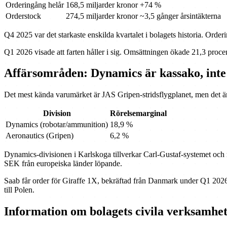
Orderingång helår
168,5 miljarder kronor
+74 %
Orderstock
274,5 miljarder kronor
~3,5 gånger årsintäkterna
Q4 2025 var det starkaste enskilda kvartalet i bolagets historia. Orde
Q1 2026 visade att farten håller i sig. Omsättningen ökade 21,3 procen
Affärsområden: Dynamics är kassako, int
Det mest kända varumärket är JAS Gripen-stridsflygplanet, men det är
Division
Rörelsemarginal
Dynamics (robotar/ammunition)
18,9 %
Aeronautics (Gripen)
6,2 %
Dynamics-divisionen i Karlskoga tillverkar Carl-Gustaf-systemet och m
SEK från europeiska länder löpande.
Saab får order för Giraffe 1X, bekräftad från Danmark under Q1 2026.
till Polen.
Information om bolagets civila verksamhe