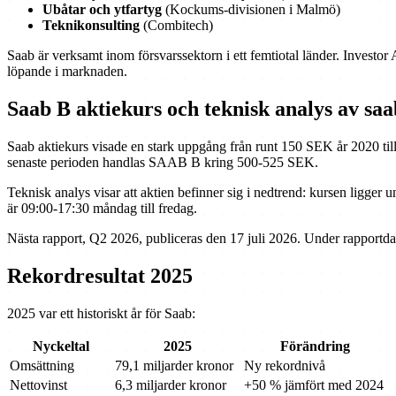
Ubåtar och ytfartyg
(Kockums-divisionen i Malmö)
Teknikonsulting
(Combitech)
Saab är verksamt inom försvarssektorn i ett femtiotal länder. Investor 
löpande i marknaden.
Saab B aktiekurs och teknisk analys av saa
Saab aktiekurs visade en stark uppgång från runt 150 SEK år 2020 til
senaste perioden handlas SAAB B kring 500-525 SEK.
Teknisk analys visar att aktien befinner sig i nedtrend: kursen ligger
är 09:00-17:30 måndag till fredag.
Nästa rapport, Q2 2026, publiceras den 17 juli 2026. Under rapportda
Rekordresultat 2025
2025 var ett historiskt år för Saab:
Nyckeltal
2025
Förändring
Omsättning
79,1 miljarder kronor
Ny rekordnivå
Nettovinst
6,3 miljarder kronor
+50 % jämfört med 2024