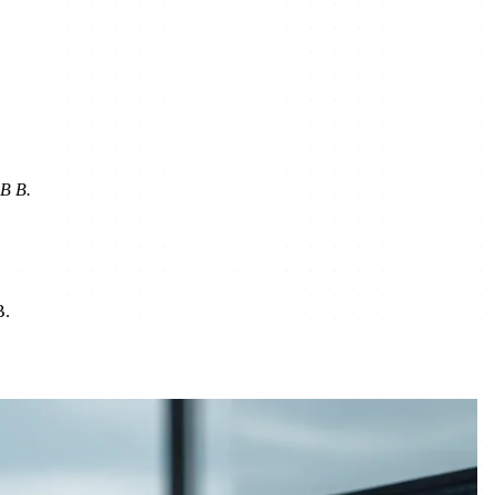
AB B.
B.