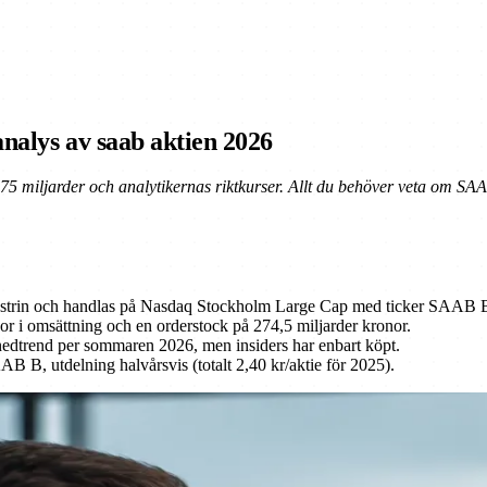
analys av saab aktien 2026
75 miljarder och analytikernas riktkurser. Allt du behöver veta om SA
ustrin och handlas på Nasdaq Stockholm Large Cap med ticker SAAB 
r i omsättning och en orderstock på 274,5 miljarder kronor.
k nedtrend per sommaren 2026, men insiders har enbart köpt.
B B, utdelning halvårsvis (totalt 2,40 kr/aktie för 2025).