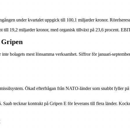
ringången under kvartalet uppgick till 100,1 miljarder kronor. Rörelsere
t till 19,2 miljarder kronor, med organisk tillväxt på 23,6 procent. EB
e Gripen
 inte bolagets mest lönsamma verksamhet. Siffror för januari-septembe
issilsystem. Ökad efterfrågan från NATO-länder som snabbt fyller på la
 Saab tecknar kontrakt på Gripen E för leverans till flera länder. Koc
t