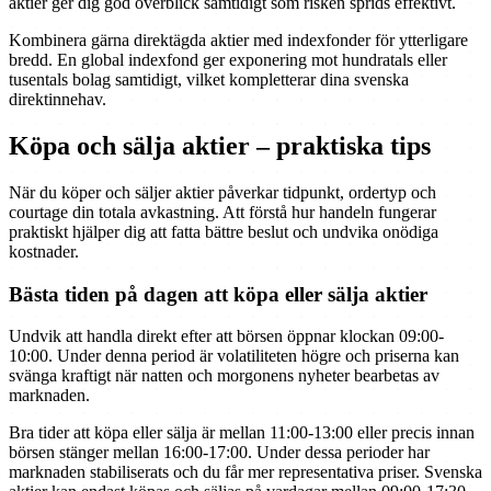
aktier ger dig god överblick samtidigt som risken sprids effektivt.
Kombinera gärna direktägda aktier med indexfonder för ytterligare
bredd. En global indexfond ger exponering mot hundratals eller
tusentals bolag samtidigt, vilket kompletterar dina svenska
direktinnehav.
Köpa och sälja aktier – praktiska tips
När du köper och säljer aktier påverkar tidpunkt, ordertyp och
courtage din totala avkastning. Att förstå hur handeln fungerar
praktiskt hjälper dig att fatta bättre beslut och undvika onödiga
kostnader.
Bästa tiden på dagen att köpa eller sälja aktier
Undvik att handla direkt efter att börsen öppnar klockan 09:00-
10:00. Under denna period är volatiliteten högre och priserna kan
svänga kraftigt när natten och morgonens nyheter bearbetas av
marknaden.
Bra tider att köpa eller sälja är mellan 11:00-13:00 eller precis innan
börsen stänger mellan 16:00-17:00. Under dessa perioder har
marknaden stabiliserats och du får mer representativa priser. Svenska