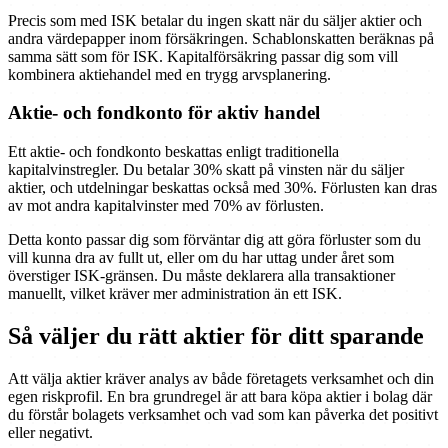
Precis som med ISK betalar du ingen skatt när du säljer aktier och
andra värdepapper inom försäkringen. Schablonskatten beräknas på
samma sätt som för ISK. Kapitalförsäkring passar dig som vill
kombinera aktiehandel med en trygg arvsplanering.
Aktie- och fondkonto för aktiv handel
Ett aktie- och fondkonto beskattas enligt traditionella
kapitalvinstregler. Du betalar 30% skatt på vinsten när du säljer
aktier, och utdelningar beskattas också med 30%. Förlusten kan dras
av mot andra kapitalvinster med 70% av förlusten.
Detta konto passar dig som förväntar dig att göra förluster som du
vill kunna dra av fullt ut, eller om du har uttag under året som
överstiger ISK-gränsen. Du måste deklarera alla transaktioner
manuellt, vilket kräver mer administration än ett ISK.
Så väljer du rätt aktier för ditt sparande
Att välja aktier kräver analys av både företagets verksamhet och din
egen riskprofil. En bra grundregel är att bara köpa aktier i bolag där
du förstår bolagets verksamhet och vad som kan påverka det positivt
eller negativt.