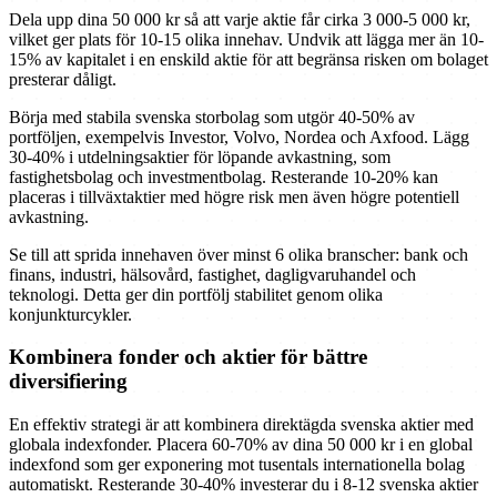
Dela upp dina 50 000 kr så att varje aktie får cirka 3 000-5 000 kr,
vilket ger plats för 10-15 olika innehav. Undvik att lägga mer än 10-
15% av kapitalet i en enskild aktie för att begränsa risken om bolaget
presterar dåligt.
Börja med stabila svenska storbolag som utgör 40-50% av
portföljen, exempelvis Investor, Volvo, Nordea och Axfood. Lägg
30-40% i utdelningsaktier för löpande avkastning, som
fastighetsbolag och investmentbolag. Resterande 10-20% kan
placeras i tillväxtaktier med högre risk men även högre potentiell
avkastning.
Se till att sprida innehaven över minst 6 olika branscher: bank och
finans, industri, hälsovård, fastighet, dagligvaruhandel och
teknologi. Detta ger din portfölj stabilitet genom olika
konjunkturcykler.
Kombinera fonder och aktier för bättre
diversifiering
En effektiv strategi är att kombinera direktägda svenska aktier med
globala indexfonder. Placera 60-70% av dina 50 000 kr i en global
indexfond som ger exponering mot tusentals internationella bolag
automatiskt. Resterande 30-40% investerar du i 8-12 svenska aktier