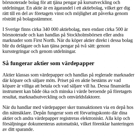
börsnoterade bolag för att tjäna pengar på kursutveckling och
utdelningar. En aktie är en ägarandel i ett aktiebolag, vilket ger dig
rätt till en del av företagets vinst och möjlighet att påverka genom
rösträtt på bolagsstämmor.
I Sverige finns cirka 340 000 aktiebolag, men endast cirka 500 är
börsnoterade och kan handlas på Stockholmsbörsen eller andra
marknader som First North. När du köper aktier direkt i dessa bolag
blir du delägare och kan tjäna pengar på två sätt: genom
kursstegringar och genom utdelningar.
Så fungerar aktier som värdepapper
Aktier klassas som värdepapper och handlas på reglerade marknader
där köpare och säljare möts. Priset på en aktie bestäms av vad
köpare är villiga att betala och vad säljare vill ha. Dessa finansiella
instrument kan både öka och minska i värde beroende på företagets
resultat, marknadsutveckling och omvärldsfaktorer.
När du handlar med värdepapper sker transaktionen via en depå hos
din nätmäklare. Depån fungerar som ett förvaringskonto där dina
aktier och andra värdepapper registreras elektroniskt. Alla köp och
försäljningar dokumenteras automatiskt, vilket förenklar hanteringen
av ditt sparande.