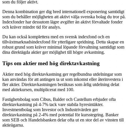
som du följer aktivt.
Denna kombination ger dig bred internationell exponering samtidigt
som du behåller möjligheten att aktivt välja svenska bolag du tror på.
Indexfonder har dessutom lägre avgifter än aktivt förvaltade fonder
och kräver mindre tid för analys.
Du kan också komplettera med en svensk indexfond och en
tillväxtmarknadsindexfond för ytterligare spridning. Detta skapar en
robust grund som kräver minimal löpande förvaltning samtidigt som
dina direktägda aktier ger möjlighet till högre avkastning.
Tips om aktier med hög direktavkastning
Aktier med hög direktavkastning ger regelbundna utdelningar som
kan användas för att antingen ta ut som inkomst eller återinvestera i
fler aktier. Direktavkastningen beräknas som årlig utdelning delat
med aktiekursen, multiplicerat med 100.
Fastighetsbolag som Cibus, Balder och Castellum erbjuder ofta
direktavkastning på 4-7% tack vare stabila hyresintäkter.
Investmentbolag som Investor och Industrivärden ger
direktavkastning på 2-4% med potential för kursstegring. Banker
som SEB och Handelsbanken delar ofta ut en stor del av vinsten till
aktieägarna.