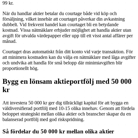
99 kr.
När du handlar aktier betalar du courtage både vid köp och
försäljning, vilket innebär att courtaget påverkar din avkastning
dubbelt. Vid frekvent handel kan courtaget bli en betydande
kostnad. Vissa nätmäklare erbjuder möjlighet att handla aktier utan
avgift för utvalda värdepapper eller upp till ett visst antal affärer per
månad.
Courtaget dras automatiskt från ditt konto vid varje transaktion. För
att minimera kostnaden kan du välja en nätmäklare med låga avgifter
och undvika att handla för små belopp där minimiavgiften blir
proportionellt hög.
Bygg en lönsam aktieportfölj med 50 000
kr
Att investera 50 000 kr ger dig tillräckligt kapital för att bygga en
väldiversifierad portfölj med 10-15 olika innehav. Genom att fördela
beloppet strategiskt mellan olika aktier och branscher skapar du en
balanserad portfölj med god riskspridning.
Så fördelar du 50 000 kr mellan olika aktier