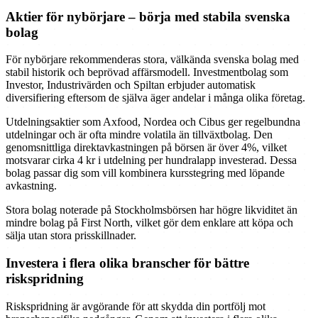
Aktier för nybörjare – börja med stabila svenska
bolag
För nybörjare rekommenderas stora, välkända svenska bolag med
stabil historik och beprövad affärsmodell. Investmentbolag som
Investor, Industrivärden och Spiltan erbjuder automatisk
diversifiering eftersom de själva äger andelar i många olika företag.
Utdelningsaktier som Axfood, Nordea och Cibus ger regelbundna
utdelningar och är ofta mindre volatila än tillväxtbolag. Den
genomsnittliga direktavkastningen på börsen är över 4%, vilket
motsvarar cirka 4 kr i utdelning per hundralapp investerad. Dessa
bolag passar dig som vill kombinera kursstegring med löpande
avkastning.
Stora bolag noterade på Stockholmsbörsen har högre likviditet än
mindre bolag på First North, vilket gör dem enklare att köpa och
sälja utan stora prisskillnader.
Investera i flera olika branscher för bättre
riskspridning
Riskspridning är avgörande för att skydda din portfölj mot