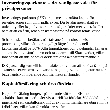
Investeringssparkonto – det vanligaste valet för
privatpersoner
Investeringssparkonto (ISK) är det mest populära kontot för
privatpersoner som vill handla aktier. Du betalar ingen skatt på
utdelning eller kapitalvinster när du säljer aktier med vinst. Istället
betalar du en årlig schablonskatt baserad på kontots totala värde.
Schablonskatten beräknas på statslåneräntan plus en viss
procentsats, vilket ofta blir betydligt lägre än traditionell
kapitalvinstskatt på 30%. Alla transaktioner och utdelningar hanteras
automatiskt av nätmäklaren och rapporteras till Skatteverket, vilket
innebär att du inte behöver deklarera dina aktieaffärer manuellt.
ISK passar dig som vill handla aktier aktivt utan att behöva tänka på
skattekonsekvenserna vid varje försäljning. Kontot fungerar bra för
både långsiktigt sparande och mer frekvent handel.
Kapitalförsäkring och dess fördelar
Kapitalförsäkring fungerar på liknande sätt som ISK med
schablonskatt, men erbjuder vissa juridiska fördelar. Vid dödsfall går
innehållet i en kapitalförsäkring direkt till förmånstagare utan att ingå
i dödsboet, vilket kan förenkla arvsskiftet.