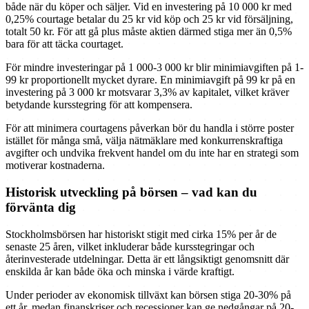
både när du köper och säljer. Vid en investering på 10 000 kr med
0,25% courtage betalar du 25 kr vid köp och 25 kr vid försäljning,
totalt 50 kr. För att gå plus måste aktien därmed stiga mer än 0,5%
bara för att täcka courtaget.
För mindre investeringar på 1 000-3 000 kr blir minimiavgiften på 1-
99 kr proportionellt mycket dyrare. En minimiavgift på 99 kr på en
investering på 3 000 kr motsvarar 3,3% av kapitalet, vilket kräver
betydande kursstegring för att kompensera.
För att minimera courtagens påverkan bör du handla i större poster
istället för många små, välja nätmäklare med konkurrenskraftiga
avgifter och undvika frekvent handel om du inte har en strategi som
motiverar kostnaderna.
Historisk utveckling på börsen – vad kan du
förvänta dig
Stockholmsbörsen har historiskt stigit med cirka 15% per år de
senaste 25 åren, vilket inkluderar både kursstegringar och
återinvesterade utdelningar. Detta är ett långsiktigt genomsnitt där
enskilda år kan både öka och minska i värde kraftigt.
Under perioder av ekonomisk tillväxt kan börsen stiga 20-30% på
ett år, medan finanskriser och recessioner kan ge nedgångar på 20-