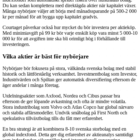
Du kan sedan komplettera med direktägda aktier när kapitalet växer.
Många nybörjare väljer att börja med månadssparande på 500-2 000
kr per månad för att bygga upp kapitalet gradvis.
Courtaget påverkar också hur mycket du bör investera per aktieköp.
Med minimiavgift på 99 kr bör varje enskilt köp vara minst 5 000-10
000 kr för att avgiften inte ska bli orimligt hög i förhållande till
investeringen.
Vilka aktier är bäst för nybörjare
Nybörjare bör fokusera på stora, välkända svenska bolag med stabil
historik och lättförståelig verksamhet. Investmentbolag som Investor,
Industrivärden och Spiltan ger automatisk diversifiering eftersom de
äger andelar i många företag.
Utdelningsaktier som Axfood, Nordea och Cibus passar bra
eftersom de ger löpande avkastning och ofta är mindre volatila.
Stora industribolag som Volvo och Atlas Copco har global närvaro
och stabila affärsmodeller. Undvik småbolag på First North och
spekulativa tillväxtbolag tills du fått mer erfarenhet.
En bra strategi är att kombinera 8-10 svenska storbolag med en
global indexfond. Detta ger dig erfarenhet av aktieanalys samtidigt