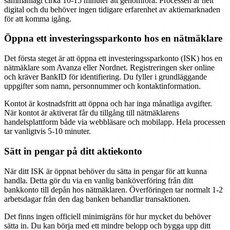
sammanlagt cirka 10-15 minuter att genomföra. Processen är helt
digital och du behöver ingen tidigare erfarenhet av aktiemarknaden
för att komma igång.
Öppna ett investeringssparkonto hos en nätmäklare
Det första steget är att öppna ett investeringssparkonto (ISK) hos en
nätmäklare som Avanza eller Nordnet. Registreringen sker online
och kräver BankID för identifiering. Du fyller i grundläggande
uppgifter som namn, personnummer och kontaktinformation.
Kontot är kostnadsfritt att öppna och har inga månatliga avgifter.
När kontot är aktiverat får du tillgång till nätmäklarens
handelsplattform både via webbläsare och mobilapp. Hela processen
tar vanligtvis 5-10 minuter.
Sätt in pengar på ditt aktiekonto
När ditt ISK är öppnat behöver du sätta in pengar för att kunna
handla. Detta gör du via en vanlig banköverföring från ditt
bankkonto till depån hos nätmäklaren. Överföringen tar normalt 1-2
arbetsdagar från den dag banken behandlar transaktionen.
Det finns ingen officiell minimigräns för hur mycket du behöver
sätta in. Du kan börja med ett mindre belopp och bygga upp ditt