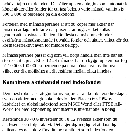
behöva tajma marknaden. Du sätter upp en autogiro som automatiskt
köper aktier eller fonder för ett fast belopp varje månad, vanligtvis
500-5 000 kr beroende på din ekonomi.
Fördelen med månadssparande är att du köper mer aktier när
priserna är låga och färre när priserna är höga, vilket kallas
genomsnittskostnadseffekten. De flesta nätmäklare erbjuder
avgiftsfritt månadssparande i utvalda fonder och aktier, vilket gör det
kostnadseffektivt även för mindre belopp.
Månadssparande passar dig som vill börja handla men inte har ett
större startkapital. Efter 12-24 månader har du byggt upp en portfölj
på 10 000-100 000 kr beroende på dina månatliga insättningar,
vilket ger dig möjlighet att diversifiera mellan olika innehav.
Kombinera aktiehandel med indexfonder
Den mest robusta strategin för nybörjare är att kombinera direktägda
svenska aktier med globala indexfonder. Placera 60-70% av
kapitalet i en global indexfond som MSCI World eller FTSE All-
World för bred exponering mot tusentals internationella bolag.
Resterande 30-40% investerar du i 8-12 svenska aktier som du
analyserar och följer aktivt. Detta ger dig möjlighet att lära dig
aktieanalys och aktiv förvaltning samtidigt som indexfonden