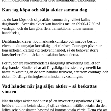
som indexfonden säkerställer bred internationell exponering.
Kan jag köpa och sälja aktier samma dag
Ja, du kan köpa och sälja aktier samma dag, vilket kallas
dagshandel. Svenska aktier kan handlas mellan 09:00-17:30 på
vardagar, och du kan göra flera transaktioner under samma
handelsdag.
Dagshandel kräver god marknadskunskap och snabba beslut
eftersom du utnyttjar kortsiktiga prisrörelser. Courtaget påverkar
lönsamheten kraftigt vid frekvent handel, så du behöver större
kursrörelser för att täcka transaktionskostnaderna.
För nybörjare rekommenderas långsiktig investering istället för
dagshandel. Studier visar att långsiktiga investerare generellt får
bättre avkastning än de som handlar frekvent, eftersom courtage och
risken för dåliga timingbeslut minskar avkastningen.
Vad händer när jag säljer aktier – så beskattas
vinsten
När du säljer aktier med vinst på ett investeringssparkonto (ISK)
behöver du inte betala skatt på själva vinsten. Istället betalar du den
årliga schablonskatten baserad på kontots totala värde. Detta gör att