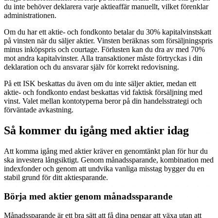
du inte behöver deklarera varje aktieaffär manuellt, vilket förenklar
administrationen.
Om du har ett aktie- och fondkonto betalar du 30% kapitalvinstskatt
på vinsten när du säljer aktier. Vinsten beräknas som försäljningspris
minus inköpspris och courtage. Förlusten kan du dra av med 70%
mot andra kapitalvinster. Alla transaktioner måste förtryckas i din
deklaration och du ansvarar själv för korrekt redovisning.
På ett ISK beskattas du även om du inte säljer aktier, medan ett
aktie- och fondkonto endast beskattas vid faktisk försäljning med
vinst. Valet mellan kontotyperna beror på din handelsstrategi och
förväntade avkastning.
Så kommer du igång med aktier idag
Att komma igång med aktier kräver en genomtänkt plan för hur du
ska investera långsiktigt. Genom månadssparande, kombination med
indexfonder och genom att undvika vanliga misstag bygger du en
stabil grund för ditt aktiesparande.
Börja med aktier genom månadssparande
Månadssparande är ett bra sätt att få dina pengar att växa utan att