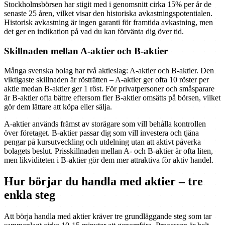
Stockholmsbörsen har stigit med i genomsnitt cirka 15% per år de
senaste 25 åren, vilket visar den historiska avkastningspotentialen.
Historisk avkastning är ingen garanti för framtida avkastning, men
det ger en indikation på vad du kan förvänta dig över tid.
Skillnaden mellan A-aktier och B-aktier
Många svenska bolag har två aktieslag: A-aktier och B-aktier. Den
viktigaste skillnaden är rösträtten – A-aktier ger ofta 10 röster per
aktie medan B-aktier ger 1 röst. För privatpersoner och småsparare
är B-aktier ofta bättre eftersom fler B-aktier omsätts på börsen, vilket
gör dem lättare att köpa eller sälja.
A-aktier används främst av storägare som vill behålla kontrollen
över företaget. B-aktier passar dig som vill investera och tjäna
pengar på kursutveckling och utdelning utan att aktivt påverka
bolagets beslut. Prisskillnaden mellan A- och B-aktier är ofta liten,
men likviditeten i B-aktier gör dem mer attraktiva för aktiv handel.
Hur börjar du handla med aktier – tre
enkla steg
Att börja handla med aktier kräver tre grundläggande steg som tar