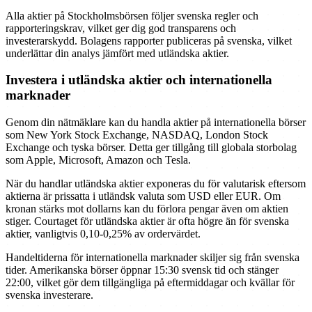
Alla aktier på Stockholmsbörsen följer svenska regler och
rapporteringskrav, vilket ger dig god transparens och
investerarskydd. Bolagens rapporter publiceras på svenska, vilket
underlättar din analys jämfört med utländska aktier.
Investera i utländska aktier och internationella
marknader
Genom din nätmäklare kan du handla aktier på internationella börser
som New York Stock Exchange, NASDAQ, London Stock
Exchange och tyska börser. Detta ger tillgång till globala storbolag
som Apple, Microsoft, Amazon och Tesla.
När du handlar utländska aktier exponeras du för valutarisk eftersom
aktierna är prissatta i utländsk valuta som USD eller EUR. Om
kronan stärks mot dollarns kan du förlora pengar även om aktien
stiger. Courtaget för utländska aktier är ofta högre än för svenska
aktier, vanligtvis 0,10-0,25% av ordervärdet.
Handeltiderna för internationella marknader skiljer sig från svenska
tider. Amerikanska börser öppnar 15:30 svensk tid och stänger
22:00, vilket gör dem tillgängliga på eftermiddagar och kvällar för
svenska investerare.