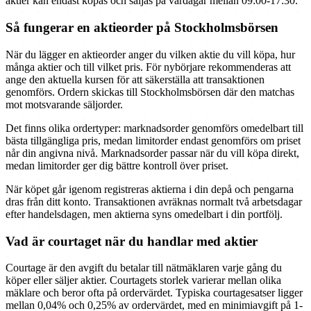
aktier kan endast köpas och säljas på vardagar mellan 09:00-17:30.
Så fungerar en aktieorder på Stockholmsbörsen
När du lägger en aktieorder anger du vilken aktie du vill köpa, hur
många aktier och till vilket pris. För nybörjare rekommenderas att
ange den aktuella kursen för att säkerställa att transaktionen
genomförs. Ordern skickas till Stockholmsbörsen där den matchas
mot motsvarande säljorder.
Det finns olika ordertyper: marknadsorder genomförs omedelbart till
bästa tillgängliga pris, medan limitorder endast genomförs om priset
når din angivna nivå. Marknadsorder passar när du vill köpa direkt,
medan limitorder ger dig bättre kontroll över priset.
När köpet går igenom registreras aktierna i din depå och pengarna
dras från ditt konto. Transaktionen avräknas normalt två arbetsdagar
efter handelsdagen, men aktierna syns omedelbart i din portfölj.
Vad är courtaget när du handlar med aktier
Courtage är den avgift du betalar till nätmäklaren varje gång du
köper eller säljer aktier. Courtagets storlek varierar mellan olika
mäklare och beror ofta på ordervärdet. Typiska courtagesatser ligger
mellan 0,04% och 0,25% av ordervärdet, med en minimiavgift på 1-