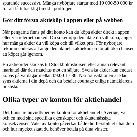
sparande successivt. Många nybörjare startar med 10 000-50 000 kr
för att få tillräcklig bredd i portföljen.
Gör ditt första aktieköp i appen eller på webben
När pengarna finns på ditt konto kan du köpa aktier direkt i appen
eller via internetbanken. Du söker upp den aktie du vill köpa, anger
hur många aktier du vill köpa och till vilket pris. För nybörjare
rekommenderas att ange den aktuella aktiekursen för att öka chansen
att köpet går igenom.
En aktieorder skickas till Stockholmsbörsen eller annan relevant
marknad där den matchas mot en säljare. Svenska aktier kan endast
köpas på vardagar mellan 09:00-17:30. När transaktionen är klar
syns aktierna i din depå och du betalar courtage enligt nätmäklarens
prislista.
Olika typer av konton för aktiehandel
Det finns tre huvudtyper av konton för aktiehandel i Sverige, var
och en med sina specifika egenskaper och skattemässiga
konsekvenser. Valet av konto påverkar både din flexibilitet i handeln
och hur mycket skatt du behöver betala på dina vinster.