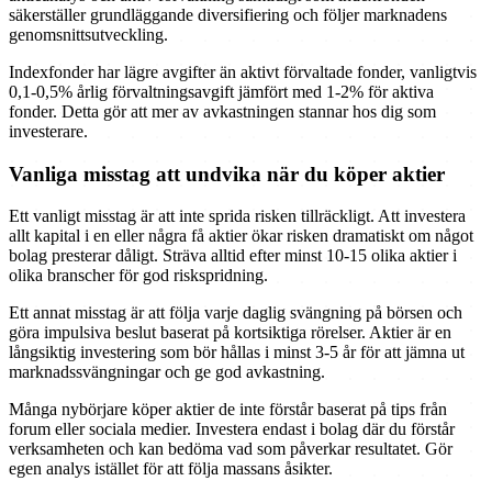
säkerställer grundläggande diversifiering och följer marknadens
genomsnittsutveckling.
Indexfonder har lägre avgifter än aktivt förvaltade fonder, vanligtvis
0,1-0,5% årlig förvaltningsavgift jämfört med 1-2% för aktiva
fonder. Detta gör att mer av avkastningen stannar hos dig som
investerare.
Vanliga misstag att undvika när du köper aktier
Ett vanligt misstag är att inte sprida risken tillräckligt. Att investera
allt kapital i en eller några få aktier ökar risken dramatiskt om något
bolag presterar dåligt. Sträva alltid efter minst 10-15 olika aktier i
olika branscher för god riskspridning.
Ett annat misstag är att följa varje daglig svängning på börsen och
göra impulsiva beslut baserat på kortsiktiga rörelser. Aktier är en
långsiktig investering som bör hållas i minst 3-5 år för att jämna ut
marknadssvängningar och ge god avkastning.
Många nybörjare köper aktier de inte förstår baserat på tips från
forum eller sociala medier. Investera endast i bolag där du förstår
verksamheten och kan bedöma vad som påverkar resultatet. Gör
egen analys istället för att följa massans åsikter.