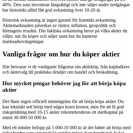
40%. Den som investerar långsiktigt och inte säljer under nedgångar
har historiskt alltid fått god avkastning över 10-20 år.
Historisk avkastning är ingen garanti för framtida avkastning.
Aktiemarknaden påverkas av räntor, inflation, geopolitik och
företagens resultat. Din faktiska avkastning beror på vilka aktier du
väljer, när du köper och säljer samt hur du hanterar
marknadssvängningar.
Vanliga frågor om hur du köper aktier
Här besvarar vi de vanligaste frågorna om aktieköp, från kapitalkrav
och aktievalg till praktiska detaljer om handel och beskattning.
Hur mycket pengar behöver jag för att börja köpa
aktier
Det finns ingen officiell minimigräns för att börja köpa aktier. Du
kan tekniskt sett börja med några tusen kronor, men för att få god
riskspridning med 10-15 aktier rekommenderas ett startkapital på
minst 30 000-50 000 kr.
Med ett mindre belopp på 5 000-10 000 kr är det bättre att börja med
indexfonder som automatiskt sprider risken över hundratals bolag.