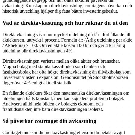
grundläggande begrepp och hur olika faktorer påverkar din
avkastning. Kunskap om direktavkastning, courtagens påverkan och
historisk utveckling hjälper dig fatta bättre investeringsbeslut.
Vad är direktavkastning och hur räknar du ut den
Direktavkastning visar hur mycket utdelning du får i förhållande till
aktiekursen, uttryckt i procent. Formeln är: (Årlig utdelning per aktie
/ Aktiekurs) × 100. Om en aktie kostar 100 kr och ger 4 kr i årlig
utdelning blir direktavkastningen 4%.
Direktavkastningen varierar mellan olika aktier och branscher.
Mogna bolag med stabila kassaflöden som banker och
fastighetsbolag har ofta högre direktavkastning än tillväxtbolag som
investerar vinsten i expansion. Genomsnittet på Stockholmsbörsen
ligger över 4% enligt aktuell statistik.
En fallande aktiekurs ökar den matematiska direktavkastningen om
utdelningen hålls konstant, men kan signalera problem i bolaget.
Analysera alltid hela bilden av bolagets ekonomi och
framtidsutsikter, inte bara direktavkastningen isolerat.
Så påverkar courtaget din avkastning
Courtaget minskar din nettoavkastning eftersom du betalar avgift