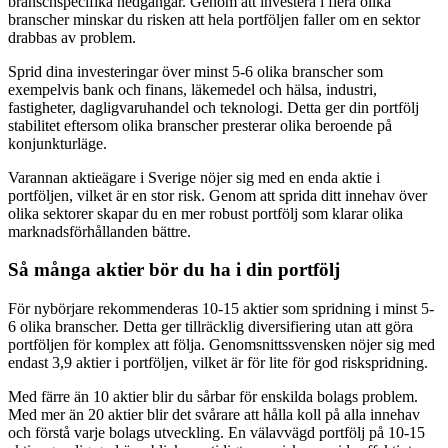
branschspecifika nedgångar. Genom att investera i flera olika
branscher minskar du risken att hela portföljen faller om en sektor
drabbas av problem.
Sprid dina investeringar över minst 5-6 olika branscher som
exempelvis bank och finans, läkemedel och hälsa, industri,
fastigheter, dagligvaruhandel och teknologi. Detta ger din portfölj
stabilitet eftersom olika branscher presterar olika beroende på
konjunkturläge.
Varannan aktieägare i Sverige nöjer sig med en enda aktie i
portföljen, vilket är en stor risk. Genom att sprida ditt innehav över
olika sektorer skapar du en mer robust portfölj som klarar olika
marknadsförhållanden bättre.
Så många aktier bör du ha i din portfölj
För nybörjare rekommenderas 10-15 aktier som spridning i minst 5-
6 olika branscher. Detta ger tillräcklig diversifiering utan att göra
portföljen för komplex att följa. Genomsnittssvensken nöjer sig med
endast 3,9 aktier i portföljen, vilket är för lite för god riskspridning.
Med färre än 10 aktier blir du sårbar för enskilda bolags problem.
Med mer än 20 aktier blir det svårare att hålla koll på alla innehav
och förstå varje bolags utveckling. En välavvägd portfölj på 10-15