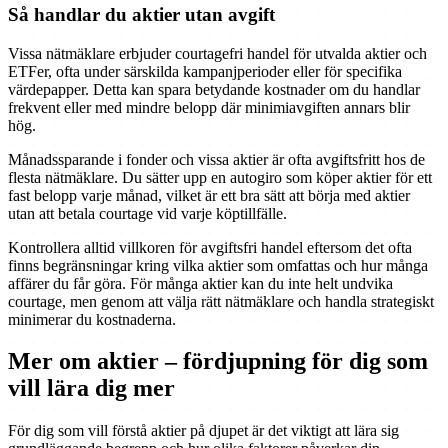
Så handlar du aktier utan avgift
Vissa nätmäklare erbjuder courtage­fri handel för utvalda aktier och
ETFer, ofta under särskilda kampanjperioder eller för specifika
värdepapper. Detta kan spara betydande kostnader om du handlar
frekvent eller med mindre belopp där minimiavgiften annars blir
hög.
Månadssparande i fonder och vissa aktier är ofta avgiftsfritt hos de
flesta nätmäklare. Du sätter upp en autogiro som köper aktier för ett
fast belopp varje månad, vilket är ett bra sätt att börja med aktier
utan att betala courtage vid varje köptillfälle.
Kontrollera alltid villkoren för avgiftsfri handel eftersom det ofta
finns begränsningar kring vilka aktier som omfattas och hur många
affärer du får göra. För många aktier kan du inte helt undvika
courtage, men genom att välja rätt nätmäklare och handla strategiskt
minimerar du kostnaderna.
Mer om aktier – fördjupning för dig som
vill lära dig mer
För dig som vill förstå aktier på djupet är det viktigt att lära sig