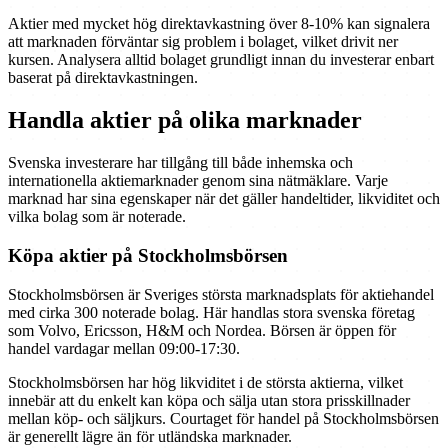
Aktier med mycket hög direktavkastning över 8-10% kan signalera
att marknaden förväntar sig problem i bolaget, vilket drivit ner
kursen. Analysera alltid bolaget grundligt innan du investerar enbart
baserat på direktavkastningen.
Handla aktier på olika marknader
Svenska investerare har tillgång till både inhemska och
internationella aktiemarknader genom sina nätmäklare. Varje
marknad har sina egenskaper när det gäller handeltider, likviditet och
vilka bolag som är noterade.
Köpa aktier på Stockholmsbörsen
Stockholmsbörsen är Sveriges största marknadsplats för aktiehandel
med cirka 300 noterade bolag. Här handlas stora svenska företag
som Volvo, Ericsson, H&M och Nordea. Börsen är öppen för
handel vardagar mellan 09:00-17:30.
Stockholmsbörsen har hög likviditet i de största aktierna, vilket
innebär att du enkelt kan köpa och sälja utan stora prisskillnader
mellan köp- och säljkurs. Courtaget för handel på Stockholmsbörsen
är generellt lägre än för utländska marknader.