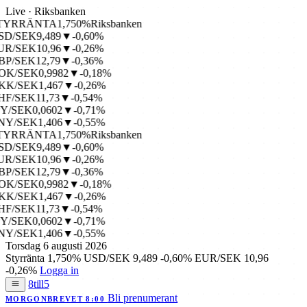
Live · Riksbanken
TYRRÄNTA
1,750%
Riksbanken
D/SEK
9,489
▼-0,60%
R/SEK
10,96
▼-0,26%
P/SEK
12,79
▼-0,36%
K/SEK
0,9982
▼-0,18%
K/SEK
1,467
▼-0,26%
F/SEK
11,73
▼-0,54%
Y/SEK
0,0602
▼-0,71%
Y/SEK
1,406
▼-0,55%
TYRRÄNTA
1,750%
Riksbanken
D/SEK
9,489
▼-0,60%
R/SEK
10,96
▼-0,26%
P/SEK
12,79
▼-0,36%
K/SEK
0,9982
▼-0,18%
K/SEK
1,467
▼-0,26%
F/SEK
11,73
▼-0,54%
Y/SEK
0,0602
▼-0,71%
Y/SEK
1,406
▼-0,55%
Torsdag 6 augusti 2026
Styrränta
1,750%
USD/SEK
9,489
-0,60%
EUR/SEK
10,96
-0,26%
Logga in
8till5
Bli prenumerant
MORGONBREVET 8:00