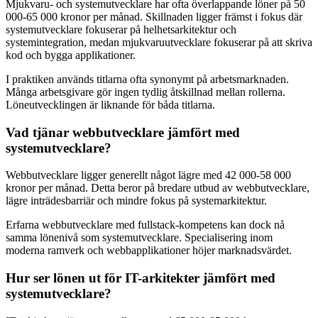
Mjukvaru- och systemutvecklare har ofta överlappande löner på 50
000-65 000 kronor per månad. Skillnaden ligger främst i fokus där
systemutvecklare fokuserar på helhetsarkitektur och
systemintegration, medan mjukvaruutvecklare fokuserar på att skriva
kod och bygga applikationer.
I praktiken används titlarna ofta synonymt på arbetsmarknaden.
Många arbetsgivare gör ingen tydlig åtskillnad mellan rollerna.
Löneutvecklingen är liknande för båda titlarna.
Vad tjänar webbutvecklare jämfört med
systemutvecklare?
Webbutvecklare ligger generellt något lägre med 42 000-58 000
kronor per månad. Detta beror på bredare utbud av webbutvecklare,
lägre inträdesbarriär och mindre fokus på systemarkitektur.
Erfarna webbutvecklare med fullstack-kompetens kan dock nå
samma lönenivå som systemutvecklare. Specialisering inom
moderna ramverk och webbapplikationer höjer marknadsvärdet.
Hur ser lönen ut för IT-arkitekter jämfört med
systemutvecklare?