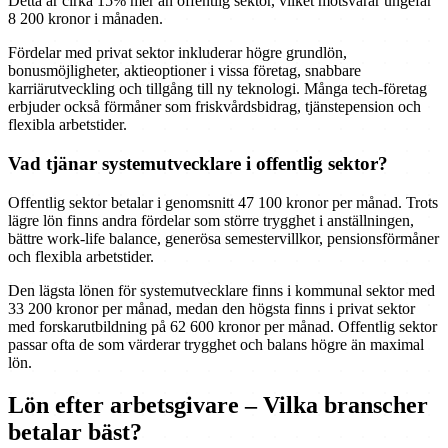
Detta är cirka 15% mer än offentlig sektor, vilket motsvarar ungefär
8 200 kronor i månaden.
Fördelar med privat sektor inkluderar högre grundlön,
bonusmöjligheter, aktieoptioner i vissa företag, snabbare
karriärutveckling och tillgång till ny teknologi. Många tech-företag
erbjuder också förmåner som friskvårdsbidrag, tjänstepension och
flexibla arbetstider.
Vad tjänar systemutvecklare i offentlig sektor?
Offentlig sektor betalar i genomsnitt 47 100 kronor per månad. Trots
lägre lön finns andra fördelar som större trygghet i anställningen,
bättre work-life balance, generösa semestervillkor, pensionsförmåner
och flexibla arbetstider.
Den lägsta lönen för systemutvecklare finns i kommunal sektor med
33 200 kronor per månad, medan den högsta finns i privat sektor
med forskarutbildning på 62 600 kronor per månad. Offentlig sektor
passar ofta de som värderar trygghet och balans högre än maximal
lön.
Lön efter arbetsgivare – Vilka branscher
betalar bäst?