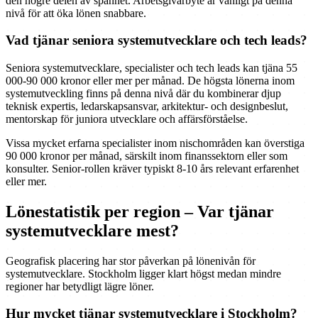
den högre delen av spannet. Arbetsgivarbyte är vanligt på denna
nivå för att öka lönen snabbare.
Vad tjänar seniora systemutvecklare och tech leads?
Seniora systemutvecklare, specialister och tech leads kan tjäna 55
000-90 000 kronor eller mer per månad. De högsta lönerna inom
systemutveckling finns på denna nivå där du kombinerar djup
teknisk expertis, ledarskapsansvar, arkitektur- och designbeslut,
mentorskap för juniora utvecklare och affärsförståelse.
Vissa mycket erfarna specialister inom nischområden kan överstiga
90 000 kronor per månad, särskilt inom finanssektorn eller som
konsulter. Senior-rollen kräver typiskt 8-10 års relevant erfarenhet
eller mer.
Lönestatistik per region – Var tjänar
systemutvecklare mest?
Geografisk placering har stor påverkan på lönenivån för
systemutvecklare. Stockholm ligger klart högst medan mindre
regioner har betydligt lägre löner.
Hur mycket tjänar systemutvecklare i Stockholm?