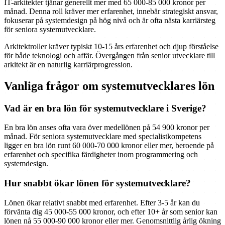
IT-arkitekter tjänar generellt mer med 65 000-85 000 kronor per
månad. Denna roll kräver mer erfarenhet, innebär strategiskt ansvar,
fokuserar på systemdesign på hög nivå och är ofta nästa karriärsteg
för seniora systemutvecklare.
Arkitektroller kräver typiskt 10-15 års erfarenhet och djup förståelse
för både teknologi och affär. Övergången från senior utvecklare till
arkitekt är en naturlig karriärprogression.
Vanliga frågor om systemutvecklares lön
Vad är en bra lön för systemutvecklare i Sverige?
En bra lön anses ofta vara över medellönen på 54 900 kronor per
månad. För seniora systemutvecklare med specialistkompetens
ligger en bra lön runt 60 000-70 000 kronor eller mer, beroende på
erfarenhet och specifika färdigheter inom programmering och
systemdesign.
Hur snabbt ökar lönen för systemutvecklare?
Lönen ökar relativt snabbt med erfarenhet. Efter 3-5 år kan du
förvänta dig 45 000-55 000 kronor, och efter 10+ år som senior kan
lönen nå 55 000-90 000 kronor eller mer. Genomsnittlig årlig ökning