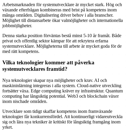
Arbetsmarknaden för systemutvecklare är mycket stark. Hög och
växande efterfrågan kombineras med brist på kompetens inom
många områden. Digitalisering driver behov i alla branscher.
Möjlighet till distansarbete ökar valmöjligheter och internationella
jobbmöjligheter.
Denna starka position förväntas bestå minst 5-10 år framåt. Både
privat och offentlig sektor kämpar för att rekrytera erfarna
systemutvecklare. Möjligheterna till arbete är mycket goda för de
med rätt kompetens.
Vilka teknologier kommer att påverka
systemutvecklares framtid?
Nya teknologier skapar nya möjligheter och krav. AI och
maskininlärning integreras i alla system. Cloud-native utveckling
fortsätter växa. Edge computing kräver ny infrastruktur. Quantum
computing har långsiktig potential. Web3 och blockchain växer
inom nischade områden.
Utvecklare som tidigt skaffar kompetens inom framväxande
teknologier får konkurrensfördel. Att kontinuerligt vidareutveckla
sig och lära nya tekniker är kritiskt för långsiktig framgång inom
yrket.