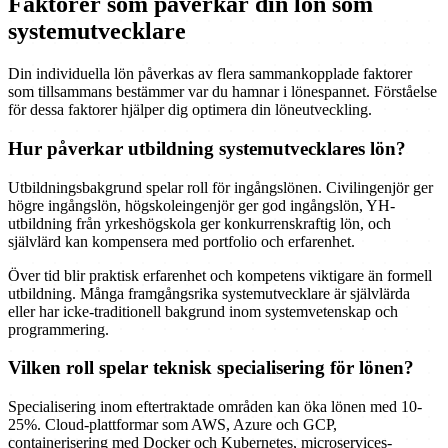
Faktorer som påverkar din lön som
systemutvecklare
Din individuella lön påverkas av flera sammankopplade faktorer
som tillsammans bestämmer var du hamnar i lönespannet. Förståelse
för dessa faktorer hjälper dig optimera din löneutveckling.
Hur påverkar utbildning systemutvecklares lön?
Utbildningsbakgrund spelar roll för ingångslönen. Civilingenjör ger
högre ingångslön, högskoleingenjör ger god ingångslön, YH-
utbildning från yrkeshögskola ger konkurrenskraftig lön, och
självlärd kan kompensera med portfolio och erfarenhet.
Över tid blir praktisk erfarenhet och kompetens viktigare än formell
utbildning. Många framgångsrika systemutvecklare är självlärda
eller har icke-traditionell bakgrund inom systemvetenskap och
programmering.
Vilken roll spelar teknisk specialisering för lönen?
Specialisering inom eftertraktade områden kan öka lönen med 10-
25%. Cloud-plattformar som AWS, Azure och GCP,
containerisering med Docker och Kubernetes, microservices-