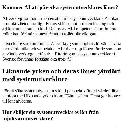
Kommer AI att påverka systemutvecklares löner?
AI-verktyg förändrar men ersätter inte systemutvecklare. AI ökar
produktiviteten kraftigt. Fokus skiftar mot problemlösning och
arkitektur snarare än kod. Behov av AI-kompetens ökar. Juniora
roller kan förändras mest. Seniora roller blir viktigare.
Utvecklare som omfamnar AI-verktyg som copilots förväntas vara
mer värdefulla och välbetalda. AI driver upp lönen för de som kan
använda verktygen effektivt. Efterfrågan på systemutvecklare i
Sverige förväntas fortsätta öka trots AI.
Liknande yrken och deras löner jämfört
med systemutvecklare
För att sätta systemutvecklares lön i perspektiv är det värdefullt att
jämföra med liknande yrken inom IT-branschen. Detta ger kontext
till lönenivåerna.
Hur skiljer sig systemutvecklares lön från
mjukvaruutvecklare?