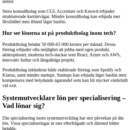
senior.
Stora konsultbolag som CGI, Accenture och Knowit erbjuder
strukturerade karriärvägar. Mindre konsultbolag kan erbjuda mer
flexibilitet men ibland lägre baslön.
Hur ser lönerna ut på produktbolag inom tech?
Produktbolag betalar 50 000-65 000 kronor per månad. Dessa
företag erbjuder ofta möjlighet att jobba med egen produkt,
aktieoptioner, moderna tech-stackar som React, Azure och AWS,
innovativ kultur och långsiktiga projekt.
Produktbolag inkluderar både etablerade företag som Spotify och
Klarna, samt mindre startups. Startups kan erbjuda lägre baslön men
kompensera med betydande ägarandel som kan bli mycket värdefullt
vid exit.
Systemutvecklare lön per specialisering –
Vad lönar sig?
Din specialisering inom systemutveckling har stor påverkan på din
lön. Vissa specialiseringar är mer efterfrågade och därmed bättre
betalda.