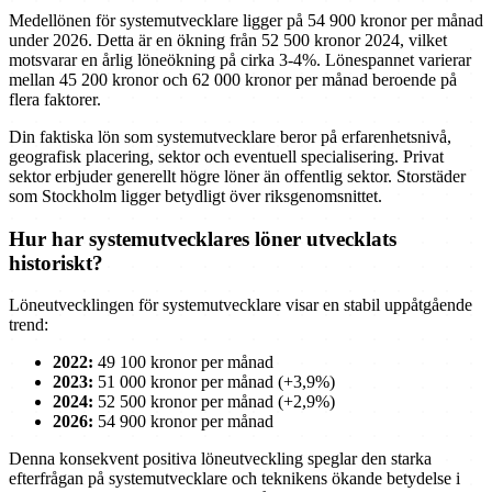
Medellönen för systemutvecklare ligger på 54 900 kronor per månad
under 2026. Detta är en ökning från 52 500 kronor 2024, vilket
motsvarar en årlig löneökning på cirka 3-4%. Lönespannet varierar
mellan 45 200 kronor och 62 000 kronor per månad beroende på
flera faktorer.
Din faktiska lön som systemutvecklare beror på erfarenhetsnivå,
geografisk placering, sektor och eventuell specialisering. Privat
sektor erbjuder generellt högre löner än offentlig sektor. Storstäder
som Stockholm ligger betydligt över riksgenomsnittet.
Hur har systemutvecklares löner utvecklats
historiskt?
Löneutvecklingen för systemutvecklare visar en stabil uppåtgående
trend:
2022:
49 100 kronor per månad
2023:
51 000 kronor per månad (+3,9%)
2024:
52 500 kronor per månad (+2,9%)
2026:
54 900 kronor per månad
Denna konsekvent positiva löneutveckling speglar den starka
efterfrågan på systemutvecklare och teknikens ökande betydelse i