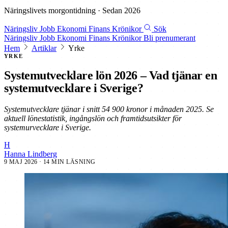
Näringslivets morgontidning · Sedan 2026
Näringsliv
Jobb
Ekonomi
Finans
Krönikor
Sök
Näringsliv
Jobb
Ekonomi
Finans
Krönikor
Bli prenumerant
Hem
Artiklar
Yrke
YRKE
Systemutvecklare lön 2026 – Vad tjänar en
systemutvecklare i Sverige?
Systemutvecklare tjänar i snitt 54 900 kronor i månaden 2025. Se
aktuell lönestatistik, ingångslön och framtidsutsikter för
systemurvecklare i Sverige.
H
Hanna Lindberg
9 MAJ 2026
· 14 MIN LÄSNING