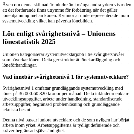
Även om denna skillnad är mindre än i många andra yrken visar den
att det fortfarande finns utrymme för förbättring när det gäller
löneutjämning mellan könen. Kvinnor är underrepresenterade inom
systemutveckling vilket kan påverka lönebilden.
Lön enligt svårighetsnivå – Unionens
lönestatistik 2025
Unionen kategoriserar systemutvecklarjobb i tre svårighetsnivåer
som påverkar lönen. Detta ger struktur åt lönekartläggning och
löneförhandlingar.
Vad innebär svårighetsnivå 1 för systemutvecklare?
Svårighetsnivå 1 omfattar grundläggande systemutveckling med
löner på 36 000-60 820 kronor per månad. Detta inkluderar enklare
utvecklingsuppgifter, arbete under handledning, standardiserade
arbetsuppgifter, begränsad problemlösning och grundläggande
tekniska beslut.
Denna nivå passar juniora utvecklare och de som nyligen har börjat
arbeta inom yrket. Arbetsuppgifterna är tydligt definierade och
kräver begränsad självständighet.