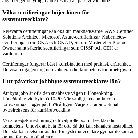
åtgärder ger betydligt bättre resultat än passivt väntande.
Vilka certifieringar höjer lönen för
systemutvecklare?
Relevanta certifieringar kan öka din marknadsvärde. AWS Certified
Solutions Architect, Microsoft Azure-certifieringar, Kubernetes-
certifieringar som CKA och CKAD, Scrum Master eller Product
Owner samt säkerhetscertifieringar som CISSP och CEH är
värdefulla.
Certifieringar fungerar bäst i kombination med praktisk erfarenhet.
De visar engagemang och validerar din kompetens för arbetsgivare.
Hur påverkar jobbbyte systemutvecklares lön?
Att byta jobb är ofta den snabbaste vägen till löneökning.
Löneökning vid byte på 10-30% är vanligt, medan interna
löneökningar ligger på 3-5% årligen. Varje 2-3 år är optimal
bytesfrekvens för karriärutveckling.
Var strategisk med timing och välj roller som utvecklar din
kompetens. Undvik att byta för ofta då det kan signalera instabilitet.
Den starka arbetsmarknaden för systemutvecklare gynnar de som är
öppna för nya möjligheter.