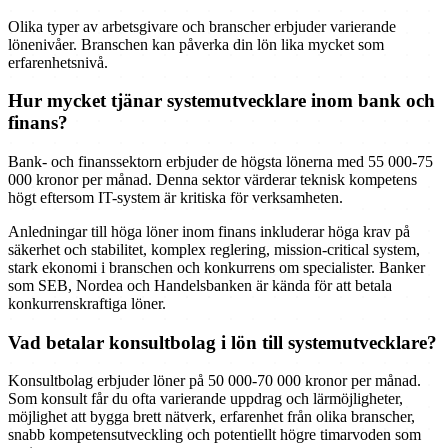
Olika typer av arbetsgivare och branscher erbjuder varierande
lönenivåer. Branschen kan påverka din lön lika mycket som
erfarenhetsnivå.
Hur mycket tjänar systemutvecklare inom bank och
finans?
Bank- och finanssektorn erbjuder de högsta lönerna med 55 000-75
000 kronor per månad. Denna sektor värderar teknisk kompetens
högt eftersom IT-system är kritiska för verksamheten.
Anledningar till höga löner inom finans inkluderar höga krav på
säkerhet och stabilitet, komplex reglering, mission-critical system,
stark ekonomi i branschen och konkurrens om specialister. Banker
som SEB, Nordea och Handelsbanken är kända för att betala
konkurrenskraftiga löner.
Vad betalar konsultbolag i lön till systemutvecklare?
Konsultbolag erbjuder löner på 50 000-70 000 kronor per månad.
Som konsult får du ofta varierande uppdrag och lärmöjligheter,
möjlighet att bygga brett nätverk, erfarenhet från olika branscher,
snabb kompetensutveckling och potentiellt högre timarvoden som