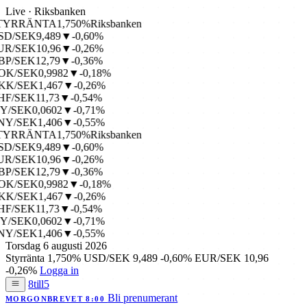
Live · Riksbanken
YRRÄNTA
1,750%
Riksbanken
D/SEK
9,489
▼-0,60%
R/SEK
10,96
▼-0,26%
P/SEK
12,79
▼-0,36%
K/SEK
0,9982
▼-0,18%
K/SEK
1,467
▼-0,26%
F/SEK
11,73
▼-0,54%
Y/SEK
0,0602
▼-0,71%
Y/SEK
1,406
▼-0,55%
YRRÄNTA
1,750%
Riksbanken
D/SEK
9,489
▼-0,60%
R/SEK
10,96
▼-0,26%
P/SEK
12,79
▼-0,36%
K/SEK
0,9982
▼-0,18%
K/SEK
1,467
▼-0,26%
F/SEK
11,73
▼-0,54%
Y/SEK
0,0602
▼-0,71%
Y/SEK
1,406
▼-0,55%
Torsdag 6 augusti 2026
Styrränta
1,750%
USD/SEK
9,489
-0,60%
EUR/SEK
10,96
-0,26%
Logga in
8till5
Bli prenumerant
MORGONBREVET 8:00