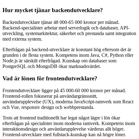
Hur mycket tjänar backendutvecklare?
Backendutvecklare tjänar 48 000-65 000 kronor per månad.
Backend-specialister arbetar med serverlogik och databaser, API-
utveckling, systemarkitektur, säkerhet och prestanda samt integration
med externa system.
Efterfrågan på backend-utvecklare är konstant hög eftersom det är
grunden i de flesta system. Kompetens inom Java, C#, Python eller
Node.js är särskilt efterfrågad. Kunskap om databaser som
PostgreSQL och MongoDB ökar marknadsvärdet.
Vad är lönen för frontendutvecklare?
Frontendutvecklare ligger på 45 000-60 000 kronor per månad.
Frontend-rollen fokuserar på användargränssnitt,
användarupplevelse (UX), moderna JavaScript-ramverk som React
och Vue, responsiv design och webbprestanda.
Trots att frontend traditionellt har legat något lägre i lön ökar
efterfrågan på specialister inom moderna ramverk. Kompetens inom
interaktionsdesign och användarupplevelse värderas allt högre.
Frontend-utvecklare med fullstack-kunskap kan nå högre löner.