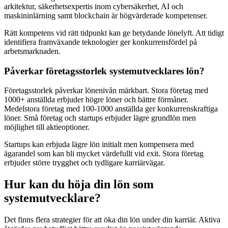
arkitektur, säkerhetsexpertis inom cybersäkerhet, AI och
maskininlärning samt blockchain är högvärderade kompetenser.
Rätt kompetens vid rätt tidpunkt kan ge betydande lönelyft. Att tidigt
identifiera framväxande teknologier ger konkurrensfördel på
arbetsmarknaden.
Påverkar företagsstorlek systemutvecklares lön?
Företagsstorlek påverkar lönenivån märkbart. Stora företag med
1000+ anställda erbjuder högre löner och bättre förmåner.
Medelstora företag med 100-1000 anställda ger konkurrenskraftiga
löner. Små företag och startups erbjuder lägre grundlön men
möjlighet till aktieoptioner.
Startups kan erbjuda lägre lön initialt men kompensera med
ägarandel som kan bli mycket värdefullt vid exit. Stora företag
erbjuder större trygghet och tydligare karriärvägar.
Hur kan du höja din lön som
systemutvecklare?
Det finns flera strategier för att öka din lön under din karriär. Aktiva