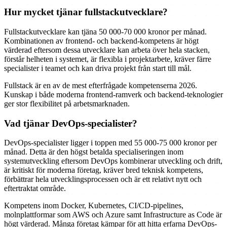
Hur mycket tjänar fullstackutvecklare?
Fullstackutvecklare kan tjäna 50 000-70 000 kronor per månad.
Kombinationen av frontend- och backend-kompetens är högt
värderad eftersom dessa utvecklare kan arbeta över hela stacken,
förstår helheten i systemet, är flexibla i projektarbete, kräver färre
specialister i teamet och kan driva projekt från start till mål.
Fullstack är en av de mest efterfrågade kompetenserna 2026.
Kunskap i både moderna frontend-ramverk och backend-teknologier
ger stor flexibilitet på arbetsmarknaden.
Vad tjänar DevOps-specialister?
DevOps-specialister ligger i toppen med 55 000-75 000 kronor per
månad. Detta är den högst betalda specialiseringen inom
systemutveckling eftersom DevOps kombinerar utveckling och drift,
är kritiskt för moderna företag, kräver bred teknisk kompetens,
förbättrar hela utvecklingsprocessen och är ett relativt nytt och
eftertraktat område.
Kompetens inom Docker, Kubernetes, CI/CD-pipelines,
molnplattformar som AWS och Azure samt Infrastructure as Code är
högt värderad. Många företag kämpar för att hitta erfarna DevOps-