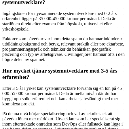
systemutvecklare?
Ingångslönen för nyexaminerade systemutvecklare med 0-2 års
erfarenhet ligger på 35 000-45 000 kronor per månad. Detta är
startlönen direkt efter examen från högskola, universitet eller
yrkeshögskola.
Faktorer som påverkar var inom detta spann du hamnar inkluderar
utbildningsbakgrund och betyg, relevant praktik eller projektarbete,
programmeringsspråk och tekniker du behärskar, geografisk
placering och typ av arbetsgivare. Civilingenjörer hamnar ofta i den
högre delen av spannet.
Hur mycket tjänar systemutvecklare med 3-5 års
erfarenhet?
Efter 3-5 år i yrket kan systemutvecklare förvänta sig en lön på 45
000-55 000 kronor per månad. Detta är mellannivån där du har
byggt upp solid erfarenhet och kan arbeta självständigt med mer
komplexa projekt.
På denna nivå börjar specialisering och val av teknikstack att
påverka lönen mer märkbart. Utvecklare som har specialiserat sig
inom eftertraktade områden som DevOps eller fullstack kan ligga i