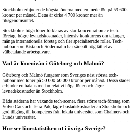
Stockholm erbjuder de högsta lönerna med en medellön på 59 600
kronor per månad. Detta är cirka 4 700 kronor mer än
riksgenomsnittet.
Stockholms höga löner förklaras av stor koncentration av tech-
företag, högre levnadskostnader, intensiv konkurrens om talanger,
många internationella företag och fler specialiserade roller. Tech-
hubbar som Kista och Södermalm har särskilt hög täthet av
välbetalande arbetsgivare.
Vad är lönenivån i Göteborg och Malmö?
Göteborg och Malmö fungerar som Sveriges näst största tech-
hubbar med löner på 50 000-60 000 kronor per månad. Dessa städer
erbjuder en balans mellan relativt höga löner och lägre
levnadskostnader än Stockholm.
Båda städerna har växande tech-scener, flera större tech-företag som
Volvo Cars och Tetra Pak, lägre bostadskostnader än Stockholm och
god tillgång till kompetens från lokala universitet som Chalmers och
Lunds universitet.
Hur ser lönestatistiken ut i övriga Sverige?