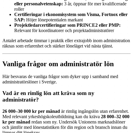
eller personalvetenskap:
3 år, öppnar för mer kvalificerade
roller
Certifieringar i ekonomisystem som Visma, Fortnox eller
SAP:
Höjer lönepotentialen markant
Projektledarcertifieringar som PRINCE2 eller PMP:
Relevant för koordinatorer och projektadministratörer
Antalet arbetade timmar i praktik eller extrajobb inom administration
räknas som erfarenhet och stärker löneläget vid nästa tjänst.
Vanliga frågor om administratör lön
Här besvaras de vanliga frågor som dyker upp i samband med
administratörslöner i Sverige.
Vad är en rimlig lön att kräva som ny
administratör?
26 000–30 000 kr per månad
är rimlig ingångslön utan erfarenhet.
Med relevant yrkeshögskoleutbildning kan du kräva
28 000–32 000
kr per månad
redan som ny. Undersök Unionens marknadslöner
och jämför med lönestatistiken för din region och bransch innan du
lämnar ditt lönekrav.