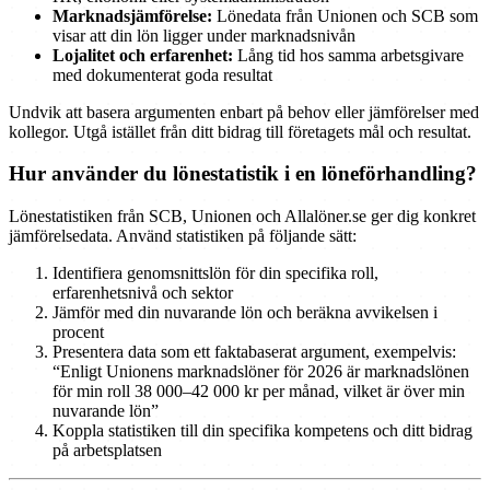
Marknadsjämförelse:
Lönedata från Unionen och SCB som
visar att din lön ligger under marknadsnivån
Lojalitet och erfarenhet:
Lång tid hos samma arbetsgivare
med dokumenterat goda resultat
Undvik att basera argumenten enbart på behov eller jämförelser med
kollegor. Utgå istället från ditt bidrag till företagets mål och resultat.
Hur använder du lönestatistik i en löneförhandling?
Lönestatistiken från SCB, Unionen och Allalöner.se ger dig konkret
jämförelsedata. Använd statistiken på följande sätt:
Identifiera genomsnittslön för din specifika roll,
erfarenhetsnivå och sektor
Jämför med din nuvarande lön och beräkna avvikelsen i
procent
Presentera data som ett faktabaserat argument, exempelvis:
“Enligt Unionens marknadslöner för 2026 är marknadslönen
för min roll 38 000–42 000 kr per månad, vilket är över min
nuvarande lön”
Koppla statistiken till din specifika kompetens och ditt bidrag
på arbetsplatsen