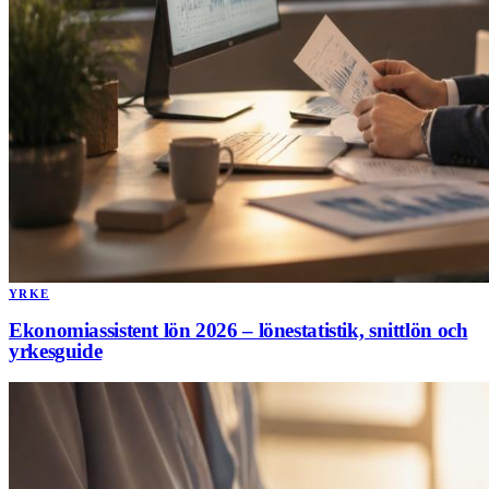
YRKE
Ekonomiassistent lön 2026 – lönestatistik, snittlön och
yrkesguide