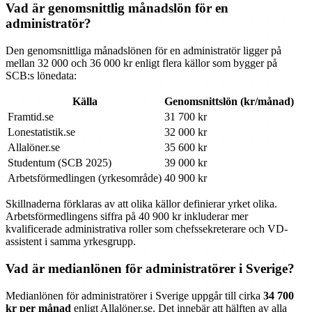
Vad är genomsnittlig månadslön för en
administratör?
Den genomsnittliga månadslönen för en administratör ligger på
mellan 32 000 och 36 000 kr enligt flera källor som bygger på
SCB:s lönedata:
Källa
Genomsnittslön (kr/månad)
Framtid.se
31 700 kr
Lonestatistik.se
32 000 kr
Allalöner.se
35 600 kr
Studentum (SCB 2025)
39 000 kr
Arbetsförmedlingen (yrkesområde)
40 900 kr
Skillnaderna förklaras av att olika källor definierar yrket olika.
Arbetsförmedlingens siffra på 40 900 kr inkluderar mer
kvalificerade administrativa roller som chefssekreterare och VD-
assistent i samma yrkesgrupp.
Vad är medianlönen för administratörer i Sverige?
Medianlönen för administratörer i Sverige uppgår till cirka
34 700
kr per månad
enligt Allalöner.se. Det innebär att hälften av alla