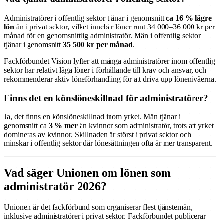
Administratörer i offentlig sektor tjänar i genomsnitt
ca 16 % lägre
lön
än i privat sektor, vilket innebär löner runt 34 000–36 000 kr per
månad för en genomsnittlig administratör. Män i offentlig sektor
tjänar i genomsnitt
35 500 kr per månad
.
Fackförbundet Vision lyfter att många administratörer inom offentlig
sektor har relativt låga löner i förhållande till krav och ansvar, och
rekommenderar aktiv löneförhandling för att driva upp lönenivåerna.
Finns det en könslöneskillnad för administratörer?
Ja, det finns en könslöneskillnad inom yrket. Män tjänar i
genomsnitt ca
3 % mer
än kvinnor som administratör, trots att yrket
domineras av kvinnor. Skillnaden är störst i privat sektor och
minskar i offentlig sektor där lönesättningen ofta är mer transparent.
Vad säger Unionen om lönen som
administratör 2026?
Unionen är det fackförbund som organiserar flest tjänstemän,
inklusive administratörer i privat sektor. Fackförbundet publicerar