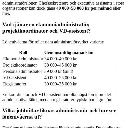
administratörslöner. Chefssekreterare och executive assistants i stora
organisationer kan dock tjäna
40 000–50 000 kr per månad
eller
mer.
Vad tjänar en ekonomiadministratör,
projektkoordinator och VD-assistent?
Lönenivåerna för roller nära administratörsyrket varierar:
Roll
Genomsnittlig månadslön
Ekonomiadministratör
34 000–40 000 kr
Projektkoordinator
38 000–45 000 kr
Personaladministratör
39 000 kr (snitt)
VD-assistent
40 000–55 000 kr
Registratorer
30 000–35 000 kr
En koordinator och VD-assistent når ofta högst lön inom det
administrativa fältet, medan registratorer typiskt har lägre lön.
Vilka jobbtitlar liknar administratör och hur ser
lönenivåerna ut?
Det finns många jobbtitlar som liknar administratör. De vanligaste