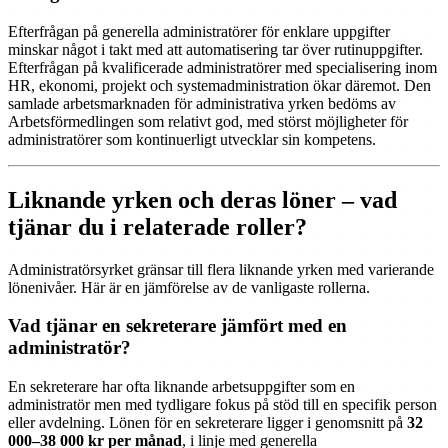
Efterfrågan på generella administratörer för enklare uppgifter
minskar något i takt med att automatisering tar över rutinuppgifter.
Efterfrågan på kvalificerade administratörer med specialisering inom
HR, ekonomi, projekt och systemadministration ökar däremot. Den
samlade arbetsmarknaden för administrativa yrken bedöms av
Arbetsförmedlingen som relativt god, med störst möjligheter för
administratörer som kontinuerligt utvecklar sin kompetens.
Liknande yrken och deras löner – vad
tjänar du i relaterade roller?
Administratörsyrket gränsar till flera liknande yrken med varierande
lönenivåer. Här är en jämförelse av de vanligaste rollerna.
Vad tjänar en sekreterare jämfört med en
administratör?
En sekreterare har ofta liknande arbetsuppgifter som en
administratör men med tydligare fokus på stöd till en specifik person
eller avdelning. Lönen för en sekreterare ligger i genomsnitt på
32
000–38 000 kr per månad
, i linje med generella