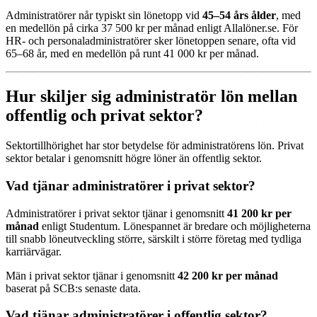
Administratörer når typiskt sin lönetopp vid
45–54 års ålder
, med
en medellön på cirka 37 500 kr per månad enligt Allalöner.se. För
HR- och personaladministratörer sker lönetoppen senare, ofta vid
65–68 år, med en medellön på runt 41 000 kr per månad.
Hur skiljer sig administratör lön mellan
offentlig och privat sektor?
Sektortillhörighet har stor betydelse för administratörens lön. Privat
sektor betalar i genomsnitt högre löner än offentlig sektor.
Vad tjänar administratörer i privat sektor?
Administratörer i privat sektor tjänar i genomsnitt
41 200 kr per
månad
enligt Studentum. Lönespannet är bredare och möjligheterna
till snabb löneutveckling större, särskilt i större företag med tydliga
karriärvägar.
Män i privat sektor tjänar i genomsnitt
42 200 kr per månad
baserat på SCB:s senaste data.
Vad tjänar administratörer i offentlig sektor?