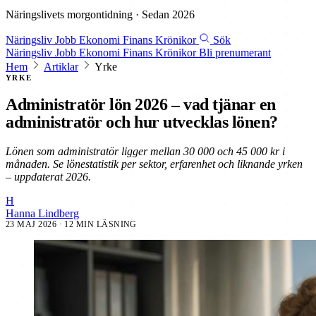
Näringslivets morgontidning · Sedan 2026
Näringsliv
Jobb
Ekonomi
Finans
Krönikor
Sök
Näringsliv
Jobb
Ekonomi
Finans
Krönikor
Bli prenumerant
Hem
Artiklar
Yrke
YRKE
Administratör lön 2026 – vad tjänar en
administratör och hur utvecklas lönen?
Lönen som administratör ligger mellan 30 000 och 45 000 kr i
månaden. Se lönestatistik per sektor, erfarenhet och liknande yrken
– uppdaterat 2026.
H
Hanna Lindberg
23 MAJ 2026
· 12 MIN LÄSNING