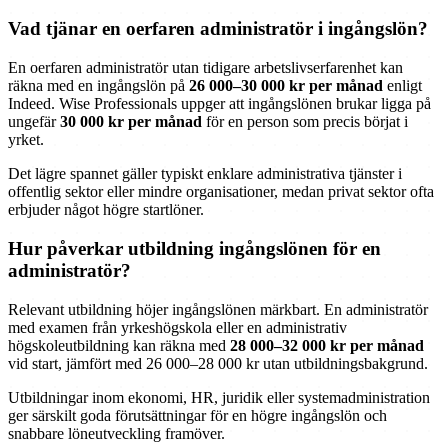
Vad tjänar en oerfaren administratör i ingångslön?
En oerfaren administratör utan tidigare arbetslivserfarenhet kan
räkna med en ingångslön på
26 000–30 000 kr per månad
enligt
Indeed. Wise Professionals uppger att ingångslönen brukar ligga på
ungefär
30 000 kr per månad
för en person som precis börjat i
yrket.
Det lägre spannet gäller typiskt enklare administrativa tjänster i
offentlig sektor eller mindre organisationer, medan privat sektor ofta
erbjuder något högre startlöner.
Hur påverkar utbildning ingångslönen för en
administratör?
Relevant utbildning höjer ingångslönen märkbart. En administratör
med examen från yrkeshögskola eller en administrativ
högskoleutbildning kan räkna med
28 000–32 000 kr per månad
vid start, jämfört med 26 000–28 000 kr utan utbildningsbakgrund.
Utbildningar inom ekonomi, HR, juridik eller systemadministration
ger särskilt goda förutsättningar för en högre ingångslön och
snabbare löneutveckling framöver.