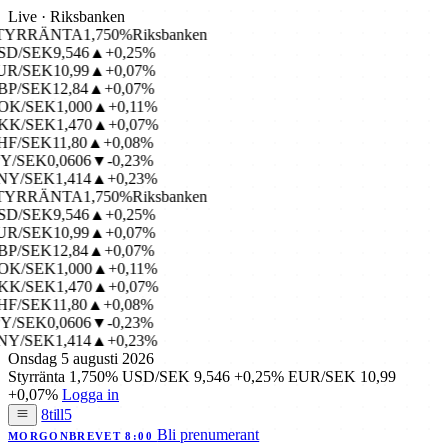
Live · Riksbanken
YRRÄNTA
1,750%
Riksbanken
D/SEK
9,546
▲+0,25%
R/SEK
10,99
▲+0,07%
P/SEK
12,84
▲+0,07%
K/SEK
1,000
▲+0,11%
K/SEK
1,470
▲+0,07%
F/SEK
11,80
▲+0,08%
Y/SEK
0,0606
▼-0,23%
Y/SEK
1,414
▲+0,23%
YRRÄNTA
1,750%
Riksbanken
D/SEK
9,546
▲+0,25%
R/SEK
10,99
▲+0,07%
P/SEK
12,84
▲+0,07%
K/SEK
1,000
▲+0,11%
K/SEK
1,470
▲+0,07%
F/SEK
11,80
▲+0,08%
Y/SEK
0,0606
▼-0,23%
Y/SEK
1,414
▲+0,23%
Onsdag 5 augusti 2026
Styrränta
1,750%
USD/SEK
9,546
+0,25%
EUR/SEK
10,99
+0,07%
Logga in
8till5
Bli prenumerant
MORGONBREVET 8:00