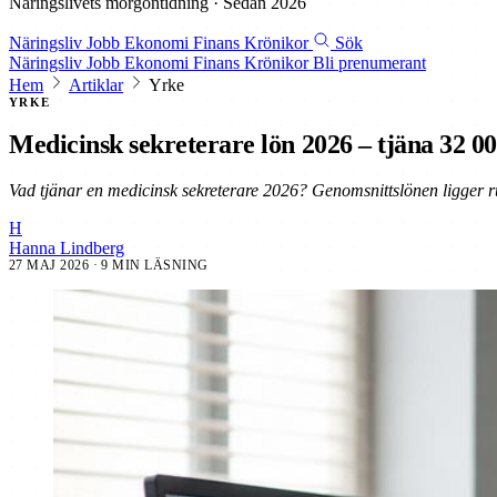
Näringslivets morgontidning · Sedan 2026
Näringsliv
Jobb
Ekonomi
Finans
Krönikor
Sök
Näringsliv
Jobb
Ekonomi
Finans
Krönikor
Bli prenumerant
Hem
Artiklar
Yrke
YRKE
Medicinsk sekreterare lön 2026 – tjäna 32 0
Vad tjänar en medicinsk sekreterare 2026? Genomsnittslönen ligger run
H
Hanna Lindberg
27 MAJ 2026
· 9 MIN LÄSNING