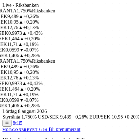
Live · Riksbanken
ÄNTA
1,750%
Riksbanken
K
9,489
▲+0,26%
K
10,95
▲+0,20%
K
12,76
▲+0,13%
K
0,9973
▲+0,43%
K
1,464
▲+0,20%
K
11,71
▲+0,19%
K
0,0599
▼-0,07%
K
1,406
▲+0,28%
ÄNTA
1,750%
Riksbanken
K
9,489
▲+0,26%
K
10,95
▲+0,20%
K
12,76
▲+0,13%
K
0,9973
▲+0,43%
K
1,464
▲+0,20%
K
11,71
▲+0,19%
K
0,0599
▼-0,07%
K
1,406
▲+0,28%
Lördag 8 augusti 2026
Styrränta
1,750%
USD/SEK
9,489
+0,26%
EUR/SEK
10,95
+0,20
8till5
Bli prenumerant
MORGONBREVET 8:00