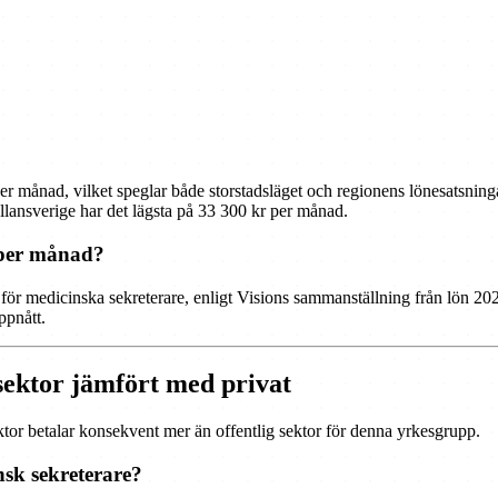
 månad, vilket speglar både storstadsläget och regionens lönesatsningar.
llansverige har det lägsta på 33 300 kr per månad.
 per månad?
ör medicinska sekreterare, enligt Visions sammanställning från lön 2025
ppnått.
 sektor jämfört med privat
ktor betalar konsekvent mer än offentlig sektor för denna yrkesgrupp.
nsk sekreterare?