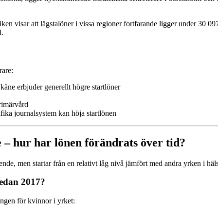
iken visar att lägstalöner i vissa regioner fortfarande ligger under 30 
l.
rare:
ne erbjuder generellt högre startlöner
primärvård
ika journalsystem kan höja startlönen
 – hur har lönen förändrats över tid?
nde, men startar från en relativt låg nivå jämfört med andra yrken i häl
sedan 2017?
gen för kvinnor i yrket: