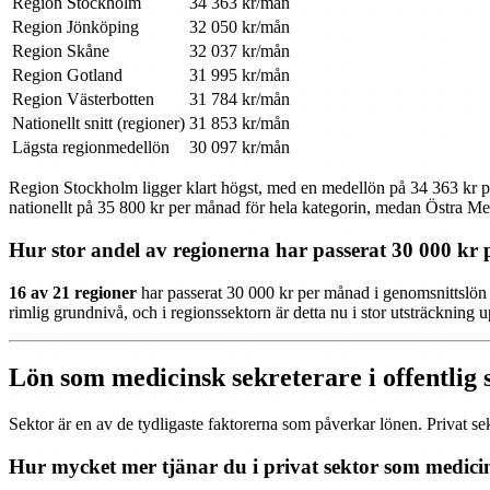
Region Stockholm
34 363 kr/mån
Region Jönköping
32 050 kr/mån
Region Skåne
32 037 kr/mån
Region Gotland
31 995 kr/mån
Region Västerbotten
31 784 kr/mån
Nationellt snitt (regioner)
31 853 kr/mån
Lägsta regionmedellön
30 097 kr/mån
Region Stockholm ligger klart högst, med en medellön på 34 363 kr per
nationellt på 35 800 kr per månad för hela kategorin, medan Östra Me
Hur stor andel av regionerna har passerat 30 000 kr
16 av 21 regioner
har passerat 30 000 kr per månad i genomsnittslön f
rimlig grundnivå, och i regionssektorn är detta nu i stor utsträckning u
Lön som medicinsk sekreterare i offentlig
Sektor är en av de tydligaste faktorerna som påverkar lönen. Privat se
Hur mycket mer tjänar du i privat sektor som medici