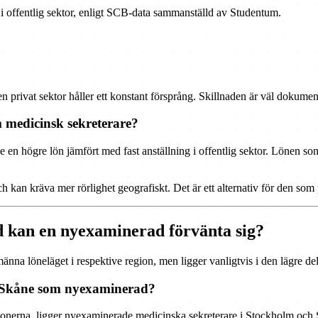
i offentlig sektor, enligt SCB-data sammanställd av Studentum.
en privat sektor håller ett konstant försprång. Skillnaden är väl dokume
 medicinsk sekreterare?
 en högre lön jämfört med fast anställning i offentlig sektor. Lönen s
n kräva mer rörlighet geografiskt. Det är ett alternativ för den som pr
d kan en nyexaminerad förvänta sig?
änna löneläget i respektive region, men ligger vanligtvis i den lägre de
h Skåne som nyexaminerad?
onerna, ligger nyexaminerade medicinska sekreterare i Stockholm och Sk