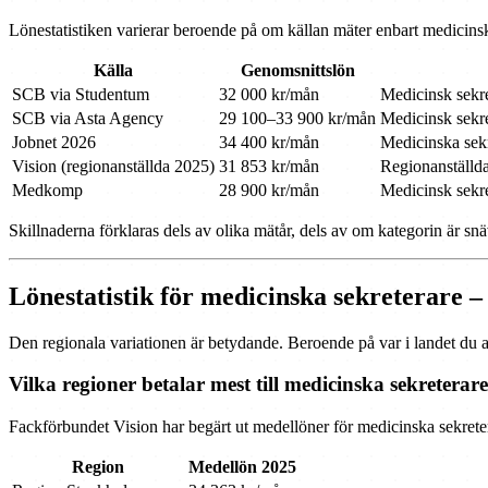
Lönestatistiken varierar beroende på om källan mäter enbart medicinsk
Källa
Genomsnittslön
SCB via Studentum
32 000 kr/mån
Medicinsk sekre
SCB via Asta Agency
29 100–33 900 kr/mån
Medicinsk sekre
Jobnet 2026
34 400 kr/mån
Medicinska sekr
Vision (regionanställda 2025)
31 853 kr/mån
Regionanställd
Medkomp
28 900 kr/mån
Medicinsk sekre
Skillnaderna förklaras dels av olika mätår, dels av om kategorin är snä
Lönestatistik för medicinska sekreterare –
Den regionala variationen är betydande. Beroende på var i landet du a
Vilka regioner betalar mest till medicinska sekreterar
Fackförbundet Vision har begärt ut medellöner för medicinska sekretera
Region
Medellön 2025