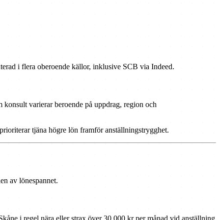
nterad i flera oberoende källor, inklusive SCB via Indeed.
om konsult varierar beroende på uppdrag, region och
ioriterar tjäna högre lön framför anställningstrygghet.
len av lönespannet.
åne i regel nära eller strax över 30 000 kr per månad vid anställning