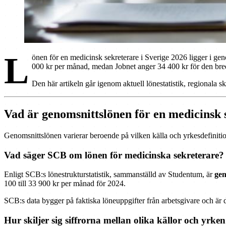
L
önen för en medicinsk sekreterare i Sverige 2026 ligger i ge
000 kr per månad, medan Jobnet anger 34 400 kr för den bred
Den här artikeln går igenom aktuell lönestatistik, regionala 
Vad är genomsnittslönen för en medicinsk 
Genomsnittslönen varierar beroende på vilken källa och yrkesdefinition
Vad säger SCB om lönen för medicinska sekreterare?
Enligt SCB:s lönestrukturstatistik, sammanställd av Studentum, är
gen
100 till 33 900 kr per månad för 2024.
SCB:s data bygger på faktiska löneuppgifter från arbetsgivare och är den
Hur skiljer sig siffrorna mellan olika källor och yrke