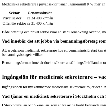
Medicinska sekreterare i privat sektor tjänar i genomsnitt
9 % mer
än 
Sektor
Genomsnittslön
Privat sektor
ca 34 400 kr/mån
Offentlig sektor
ca 31 400 kr/mån
Både offentlig och privat sektor visar en stabil löneökning över tid, m
Vad innebär det att jobba via bemanningsföretag som
Att arbeta som medicinsk sekreterare hos ett bemanningsföretag kan ge
bemanningsbolagets villkor.
Bemanningsformen innebär dock osäkrare anställningsförhållanden och ka
Ingångslön för medicinsk sekreterare – va
Ingångslönen för nyexaminerade medicinska sekreterare följer det allm
Vad tjänar en medicinsk sekreterare i Stockholm oc
I Stockholms län och Skåne län, som är två av de högst betalande regi