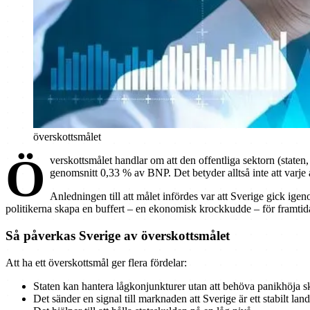
överskottsmålet
Ö
verskottsmålet handlar om att den offentliga sektorn (state
genomsnitt 0,33 % av BNP. Det betyder alltså inte att varje år
Anledningen till att målet infördes var att Sverige gick ig
politikerna skapa en buffert – en ekonomisk krockkudde – för framtida
Så påverkas Sverige av överskottsmålet
Att ha ett överskottsmål ger flera fördelar:
Staten kan hantera lågkonjunkturer utan att behöva panikhöja ska
Det sänder en signal till marknaden att Sverige är ett stabilt land 