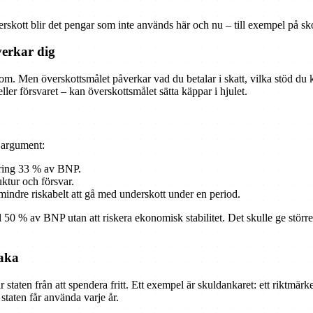
skott blir det pengar som inte används här och nu – till exempel på sko
verkar dig
m. Men överskottsmålet påverkar vad du betalar i skatt, vilka stöd du k
eller försvaret – kan överskottsmålet sätta käppar i hjulet.
a argument:
kring 33 % av BNP.
uktur och försvar.
et mindre riskabelt att gå med underskott under en period.
 50 % av BNP utan att riskera ekonomisk stabilitet. Det skulle ge större 
baka
taten från att spendera fritt. Ett exempel är skuldankaret: ett riktmär
staten får använda varje år.