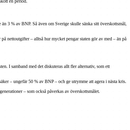
skott en period.
rre än 3 % av BNP. Så även om Sverige skulle sänka sitt överskottsmål,
 på nettoutgifter – alltså hur mycket pengar staten gör av med – än på
n. I samband med det diskuteras allt fler alternativ, som ett
s säker – ungefär 50 % av BNP – och ge utrymme att agera i nästa kris.
da generationer – som också påverkas av överskottsmålet.