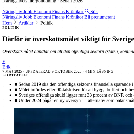
Näringslivets morgontidning · Sedan 2026
Näringsliv
Jobb
Ekonomi
Finans
Krönikor
Sök
Näringsliv
Jobb
Ekonomi
Finans
Krönikor
Bli prenumerant
Hem
Artiklar
Politik
POLITIK
Därför är överskottsmålet viktigt för Sverig
Överskottsmålet handlar om att den offentliga sektorn (staten, komm
E
Erik
7 MAJ 2025
· UPPDATERAD
9 OKTOBER 2025
· 4 MIN LÄSNING
KORTFATTAT
■
Sedan 2019 ska den offentliga sektorns finansiella sparande 
■
Målet infördes efter 90-talskrisen för att bygga buffert och b
■
Sveriges offentliga skuld ligger runt 33 procent av BNP, och 
■
Under 2024 pågår en ny översyn — alternativ som balansmål 