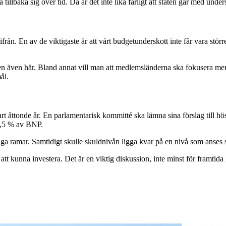
a tillbaka sig över tid. Då är det inte lika farligt att staten går med under
från. En av de viktigaste är att vårt budgetunderskott inte får vara stö
nen även här. Bland annat vill man att medlemsländerna ska fokusera mer
ål.
åttonde år. En parlamentarisk kommitté ska lämna sina förslag till höste
–0,5 % av BNP.
dliga ramar. Samtidigt skulle skuldnivån ligga kvar på en nivå som anse
 att kunna investera. Det är en viktig diskussion, inte minst för framti