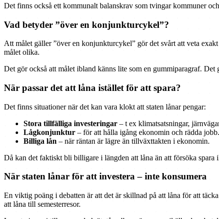
Det finns också ett kommunalt balanskrav som tvingar kommuner och reg
Vad betyder ”över en konjunkturcykel”?
Att målet gäller ”över en konjunkturcykel” gör det svårt att veta exak
målet olika.
Det gör också att målet ibland känns lite som en gummiparagraf. Det g
När passar det att låna istället för att spara?
Det finns situationer när det kan vara klokt att staten lånar pengar:
Stora tillfälliga investeringar
– t ex klimatsatsningar, järnvägar
Lågkonjunktur
– för att hålla igång ekonomin och rädda jobb
Billiga lån
– när räntan är lägre än tillväxttakten i ekonomin.
Då kan det faktiskt bli billigare i längden att låna än att försöka spara
När staten lånar för att investera – inte konsumera
En viktig poäng i debatten är att det är skillnad på att låna för att täc
att låna till semesterresor.