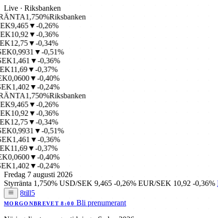
Live · Riksbanken
NTA
1,750%
Riksbanken
9,465
▼-0,26%
10,92
▼-0,36%
12,75
▼-0,34%
0,9931
▼-0,51%
1,461
▼-0,36%
11,69
▼-0,37%
,0600
▼-0,40%
1,402
▼-0,24%
NTA
1,750%
Riksbanken
9,465
▼-0,26%
10,92
▼-0,36%
12,75
▼-0,34%
0,9931
▼-0,51%
1,461
▼-0,36%
11,69
▼-0,37%
,0600
▼-0,40%
1,402
▼-0,24%
Fredag 7 augusti 2026
Styrränta
1,750%
USD/SEK
9,465
-0,26%
EUR/SEK
10,92
-0,36%
8till5
Bli prenumerant
MORGONBREVET 8:00