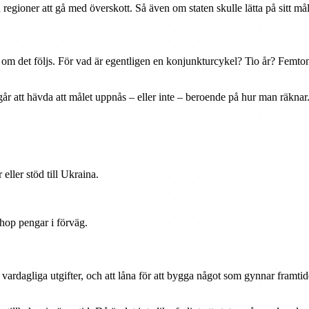
ioner att gå med överskott. Så även om staten skulle lätta på sitt mål,
t om det följs. För vad är egentligen en konjunkturcykel? Tio år? Femton
år att hävda att målet uppnås – eller inte – beroende på hur man räknar
 eller stöd till Ukraina.
.
 ihop pengar i förväg.
ka vardagliga utgifter, och att låna för att bygga något som gynnar framti