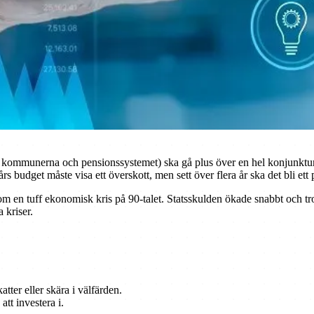
n, kommunerna och pensionssystemet) ska gå plus över en hel konjunkturc
s budget måste visa ett överskott, men sett över flera år ska det bli ett p
enom en tuff ekonomisk kris på 90-talet. Statsskulden ökade snabbt och 
 kriser.
tter eller skära i välfärden.
att investera i.