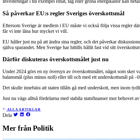
Investeringar i till exempel elnät, tåg eller gröna energikällor kan betal
Så påverkar EU:s regler Sveriges överskottsmål
Eftersom Sverige är medlem i EU måste vi också följa vissa regler däri
får vi inte låna hur mycket vi vill.
EU håller just nu på att ändra sina regler, och det påverkar diskussio
själva sparandet. Men Sverige har hittills hållit fast vid sitt överskottsm
Därför diskuteras överskottsmålet just nu
Under 2024 görs en ny översyn av överskottsmålet, något som sker vart 
balansmål (plus minus noll) eller till och med ett underskottsmål på 
Det skulle innebära att staten tillåts gå med underskott, men inom ty
Just nu vägs alltså fördelarna med stabila statsfinanser mot behovet av
ALLA ARTIKLAR
Dela
Mer från Politik