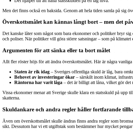
Det hjälper till att hålla statsskulden på en låg nivå.
Men det finns också en baksida. Genom att hela tiden samla på sig över
Överskottsmålet kan kännas långt bort – men det på
Det kanske låter som något som bara ekonomer och politiker bryr sig o
och poliser. När politiker vill göra större satsningar – som på klimatet 
Argumenten för att sänka eller ta bort målet
Allt fler röster höjs för att ändra överskottsmålet. Här är några vanlig
Staten är rik idag
– Sveriges offentliga skuld är låg, bara om
Behovet av investeringar ökar
– särskilt inom klimat, infrastr
Räntorna har varit låga
– det är billigt att låna, vilket gör d
Vissa ekonomer menar att Sverige skulle klara en statsskuld på upp till
skatterna.
Skuldankare och andra regler håller fortfarande till
Även om överskottsmålet skulle ändras finns andra regler som bromsar s
sikt. Dessutom har vi ett utgiftstak som bestämmer hur mycket pengar 