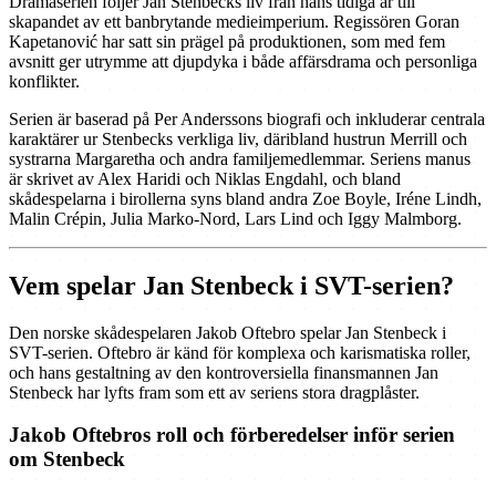
Dramaserien följer Jan Stenbecks liv från hans tidiga år till
skapandet av ett banbrytande medieimperium. Regissören Goran
Kapetanović har satt sin prägel på produktionen, som med fem
avsnitt ger utrymme att djupdyka i både affärsdrama och personliga
konflikter.
Serien är baserad på Per Anderssons biografi och inkluderar centrala
karaktärer ur Stenbecks verkliga liv, däribland hustrun Merrill och
systrarna Margaretha och andra familjemedlemmar. Seriens manus
är skrivet av Alex Haridi och Niklas Engdahl, och bland
skådespelarna i birollerna syns bland andra Zoe Boyle, Iréne Lindh,
Malin Crépin, Julia Marko-Nord, Lars Lind och Iggy Malmborg.
Vem spelar Jan Stenbeck i SVT-serien?
Den norske skådespelaren Jakob Oftebro spelar Jan Stenbeck i
SVT-serien. Oftebro är känd för komplexa och karismatiska roller,
och hans gestaltning av den kontroversiella finansmannen Jan
Stenbeck har lyfts fram som ett av seriens stora dragplåster.
Jakob Oftebros roll och förberedelser inför serien
om Stenbeck