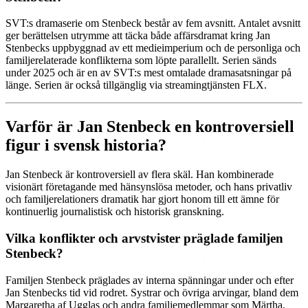
SVT:s dramaserie om Stenbeck består av fem avsnitt. Antalet avsnitt
ger berättelsen utrymme att täcka både affärsdramat kring Jan
Stenbecks uppbyggnad av ett medieimperium och de personliga och
familjerelaterade konflikterna som löpte parallellt. Serien sänds
under 2025 och är en av SVT:s mest omtalade dramasatsningar på
länge. Serien är också tillgänglig via streamingtjänsten FLX.
Varför är Jan Stenbeck en kontroversiell
figur i svensk historia?
Jan Stenbeck är kontroversiell av flera skäl. Han kombinerade
visionärt företagande med hänsynslösa metoder, och hans privatliv
och familjerelationers dramatik har gjort honom till ett ämne för
kontinuerlig journalistisk och historisk granskning.
Vilka konflikter och arvstvister präglade familjen
Stenbeck?
Familjen Stenbeck präglades av interna spänningar under och efter
Jan Stenbecks tid vid rodret. Systrar och övriga arvingar, bland dem
Margaretha af Ugglas och andra familjemedlemmar som Märtha,