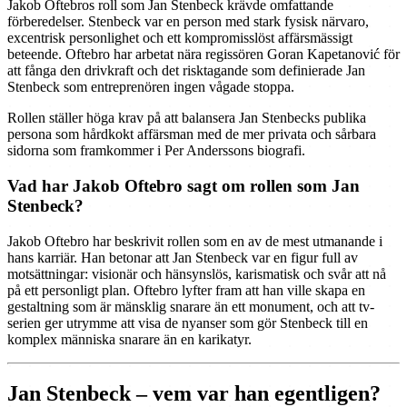
Jakob Oftebros roll som Jan Stenbeck krävde omfattande
förberedelser. Stenbeck var en person med stark fysisk närvaro,
excentrisk personlighet och ett kompromisslöst affärsmässigt
beteende. Oftebro har arbetat nära regissören Goran Kapetanović för
att fånga den drivkraft och det risktagande som definierade Jan
Stenbeck som entreprenören ingen vågade stoppa.
Rollen ställer höga krav på att balansera Jan Stenbecks publika
persona som hårdkokt affärsman med de mer privata och sårbara
sidorna som framkommer i Per Anderssons biografi.
Vad har Jakob Oftebro sagt om rollen som Jan
Stenbeck?
Jakob Oftebro har beskrivit rollen som en av de mest utmanande i
hans karriär. Han betonar att Jan Stenbeck var en figur full av
motsättningar: visionär och hänsynslös, karismatisk och svår att nå
på ett personligt plan. Oftebro lyfter fram att han ville skapa en
gestaltning som är mänsklig snarare än ett monument, och att tv-
serien ger utrymme att visa de nyanser som gör Stenbeck till en
komplex människa snarare än en karikatyr.
Jan Stenbeck – vem var han egentligen?