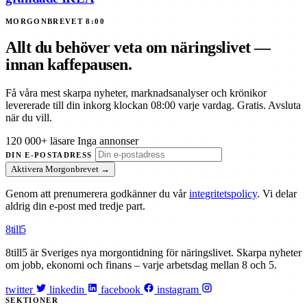
MORGONBREVET 8:00
Allt du behöver veta om näringslivet —
innan kaffepausen.
Få våra mest skarpa nyheter, marknadsanalyser och krönikor
levererade till din inkorg klockan 08:00 varje vardag. Gratis. Avsluta
när du vill.
120 000+ läsare
Inga annonser
DIN E-POSTADRESS
Aktivera Morgonbrevet →
Genom att prenumerera godkänner du vår
integritetspolicy
. Vi delar
aldrig din e-post med tredje part.
8till5
8till5 är Sveriges nya morgontidning för näringslivet. Skarpa nyheter
om jobb, ekonomi och finans – varje arbetsdag mellan 8 och 5.
twitter
linkedin
facebook
instagram
SEKTIONER