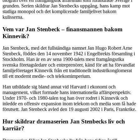
biografi över en framgångsrik affärsman som förändrade Sverige i
grunden. Serien skildrar Jan Stenbecks uppgång, hans kamp mot
statliga monopol och det komplicerade familjelivet bakom
kulisserna.
Vem var Jan Stenbeck – finansmannen bakom
Kinnevik?
Jan Stenbeck, med det fullständiga namnet Jan Hugo Robert Arne
Stenbeck, föddes den 14 november 1942 i Engelbrekts församling i
Stockholm. Han är en av sena 1900-talets mest framgångsrika
svenska företagsledare och entreprenörer, känd för att ha förvandlat
familjeföretaget Kinnevik från ett traditionellt industrikonglomerat
till ett modernt medie- och telekomimperium.
Han utbildade sig bland annat vid Harvard i ekonomi och
management, vilket formade hans internationella affärsperspektiv.
Under 1970- och 1980-talen tog han över rodret i Kinnevik och
inledde en offensiv expansion inom telekom och media som få hade
förutsett. Jan Stenbeck avled den 19 augusti 2002 i Paris, Frankrike.
Hur skildrar dramaserien Jan Stenbecks liv och
karriär?