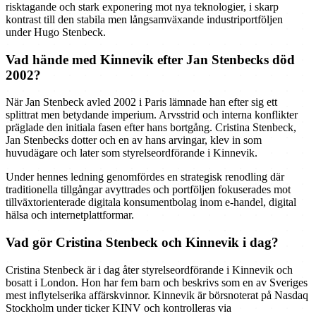
risktagande och stark exponering mot nya teknologier, i skarp
kontrast till den stabila men långsamväxande industriportföljen
under Hugo Stenbeck.
Vad hände med Kinnevik efter Jan Stenbecks död
2002?
När Jan Stenbeck avled 2002 i Paris lämnade han efter sig ett
splittrat men betydande imperium. Arvsstrid och interna konflikter
präglade den initiala fasen efter hans bortgång. Cristina Stenbeck,
Jan Stenbecks dotter och en av hans arvingar, klev in som
huvudägare och later som styrelseordförande i Kinnevik.
Under hennes ledning genomfördes en strategisk renodling där
traditionella tillgångar avyttrades och portföljen fokuserades mot
tillväxtorienterade digitala konsumentbolag inom e-handel, digital
hälsa och internetplattformar.
Vad gör Cristina Stenbeck och Kinnevik i dag?
Cristina Stenbeck är i dag åter styrelseordförande i Kinnevik och
bosatt i London. Hon har fem barn och beskrivs som en av Sveriges
mest inflytelserika affärskvinnor. Kinnevik är börsnoterat på Nasdaq
Stockholm under ticker KINV och kontrolleras via