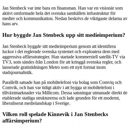
Jan Stenbeck var inte bara en finansman. Han var en visionär som
aktivt omformade hela det svenska samhällets infrastruktur för
medier och kommunikation. Nedan beskrivs de viktigaste delarna av
hans arv.
Hur byggde Jan Stenbeck upp sitt medieimperium?
Jan Stenbeck byggde sitt medieimperium genom att identifiera
luckor i det reglerade svenska systemet och exploatera dem med
aggressiva affärsstrategier. Han startade kommersiell satellit-TV via
TV3, som sändes från London för att kringgå svenska regler, och
lanserade gratistidningen Metro som ett nytt format inom
stadsjournalistik.
Parallellt satsade han på mobiltelefoni via bolag som Comviq och
Comvik, och han var tidigt aktiv i att bygga ut mobiltelefoni i
tillväxtmarknader via Millicom. Dessa satsningar utmanade direkt de
etablerade statliga strukturerna och lade grunden för ett modernt,
liberaliserat medielandskap i Sverige.
Vilken roll spelade Kinnevik i Jan Stenbecks
affärsimperium?