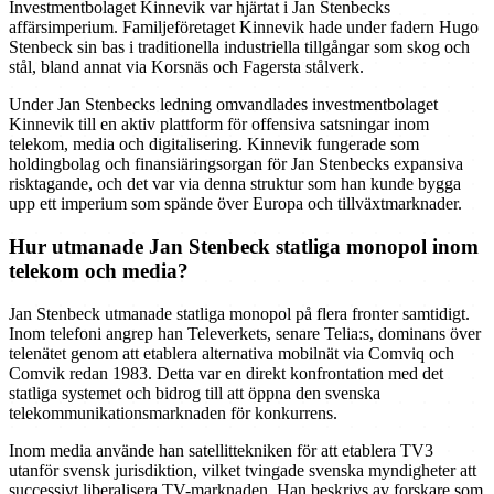
Investmentbolaget Kinnevik var hjärtat i Jan Stenbecks
affärsimperium. Familjeföretaget Kinnevik hade under fadern Hugo
Stenbeck sin bas i traditionella industriella tillgångar som skog och
stål, bland annat via Korsnäs och Fagersta stålverk.
Under Jan Stenbecks ledning omvandlades investmentbolaget
Kinnevik till en aktiv plattform för offensiva satsningar inom
telekom, media och digitalisering. Kinnevik fungerade som
holdingbolag och finansiäringsorgan för Jan Stenbecks expansiva
risktagande, och det var via denna struktur som han kunde bygga
upp ett imperium som spände över Europa och tillväxtmarknader.
Hur utmanade Jan Stenbeck statliga monopol inom
telekom och media?
Jan Stenbeck utmanade statliga monopol på flera fronter samtidigt.
Inom telefoni angrep han Televerkets, senare Telia:s, dominans över
telenätet genom att etablera alternativa mobilnät via Comviq och
Comvik redan 1983. Detta var en direkt konfrontation med det
statliga systemet och bidrog till att öppna den svenska
telekommunikationsmarknaden för konkurrens.
Inom media använde han satellittekniken för att etablera TV3
utanför svensk jurisdiktion, vilket tvingade svenska myndigheter att
successivt liberalisera TV-marknaden. Han beskrivs av forskare som