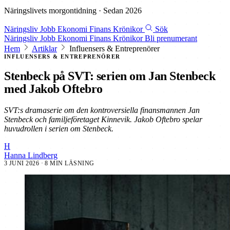
Näringslivets morgontidning · Sedan 2026
Näringsliv
Jobb
Ekonomi
Finans
Krönikor
Sök
Näringsliv
Jobb
Ekonomi
Finans
Krönikor
Bli prenumerant
Hem
Artiklar
Influensers & Entreprenörer
INFLUENSERS & ENTREPRENÖRER
Stenbeck på SVT: serien om Jan Stenbeck
med Jakob Oftebro
SVT:s dramaserie om den kontroversiella finansmannen Jan
Stenbeck och familjeföretaget Kinnevik. Jakob Oftebro spelar
huvudrollen i serien om Stenbeck.
H
Hanna Lindberg
3 JUNI 2026
· 8 MIN LÄSNING