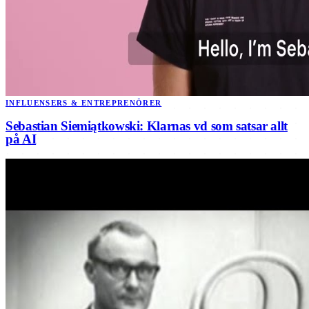
INFLUENSERS & ENTREPRENÖRER
Sebastian Siemiątkowski: Klarnas vd som satsar allt
på AI