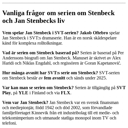
Vanliga frågor om serien om Stenbeck
och Jan Stenbecks liv
Vem spelar Jan Stenbeck i SVT-serien?
Jakob Oftebro
spelar
Jan Stenbeck i SVT:s dramaserie. Han är en norsk skådespelare
känd för komplexa rolltolkningar.
Vad är serien om Stenbeck baserad på?
Serien är baserad på Per
Anderssons biografi om Jan Stenbeck. Manuset är skrivet av Alex
Haridi och Niklas Engdahl, och regissören är Goran Kapetanović.
Hur många avsnitt har SVT:s serie om Stenbeck?
SVT-serien
om Stenbeck består av
fem avsnitt
och sänds under 2025.
Var kan man se serien om Stenbeck?
Serien är tillgänglig på
SVT
Play
, på
YLE
i Finland och via
FLX
.
Vem var Jan Stenbeck?
Jan Stenbeck var en svensk finansman
och mediepionjär, född 1942 och död 2002, som förvandlade
familjeföretaget Kinnevik från ett industribolag till ett medie- och
telekomimperium och utmanade statliga monopol inom TV och
telefoni.