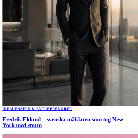
INFLUENSERS & ENTREPRENÖRER
Fredrik Eklund – svenska mäklaren som tog New
York med storm