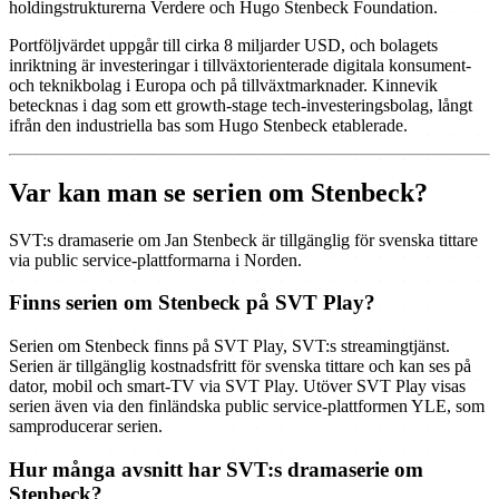
holdingstrukturerna Verdere och Hugo Stenbeck Foundation.
Portföljvärdet uppgår till cirka 8 miljarder USD, och bolagets
inriktning är investeringar i tillväxtorienterade digitala konsument-
och teknikbolag i Europa och på tillväxtmarknader. Kinnevik
betecknas i dag som ett growth-stage tech-investeringsbolag, långt
ifrån den industriella bas som Hugo Stenbeck etablerade.
Var kan man se serien om Stenbeck?
SVT:s dramaserie om Jan Stenbeck är tillgänglig för svenska tittare
via public service-plattformarna i Norden.
Finns serien om Stenbeck på SVT Play?
Serien om Stenbeck finns på SVT Play, SVT:s streamingtjänst.
Serien är tillgänglig kostnadsfritt för svenska tittare och kan ses på
dator, mobil och smart-TV via SVT Play. Utöver SVT Play visas
serien även via den finländska public service-plattformen YLE, som
samproducerar serien.
Hur många avsnitt har SVT:s dramaserie om
Stenbeck?