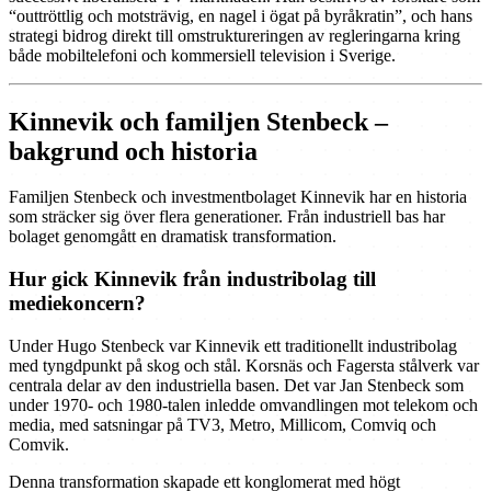
“outtröttlig och motsträvig, en nagel i ögat på byråkratin”, och hans
strategi bidrog direkt till omstruktureringen av regleringarna kring
både mobiltelefoni och kommersiell television i Sverige.
Kinnevik och familjen Stenbeck –
bakgrund och historia
Familjen Stenbeck och investmentbolaget Kinnevik har en historia
som sträcker sig över flera generationer. Från industriell bas har
bolaget genomgått en dramatisk transformation.
Hur gick Kinnevik från industribolag till
mediekoncern?
Under Hugo Stenbeck var Kinnevik ett traditionellt industribolag
med tyngdpunkt på skog och stål. Korsnäs och Fagersta stålverk var
centrala delar av den industriella basen. Det var Jan Stenbeck som
under 1970- och 1980-talen inledde omvandlingen mot telekom och
media, med satsningar på TV3, Metro, Millicom, Comviq och
Comvik.
Denna transformation skapade ett konglomerat med högt