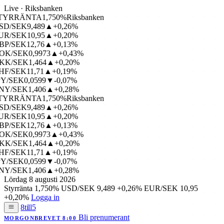
Live · Riksbanken
TYRRÄNTA
1,750%
Riksbanken
D/SEK
9,489
▲+0,26%
R/SEK
10,95
▲+0,20%
P/SEK
12,76
▲+0,13%
OK/SEK
0,9973
▲+0,43%
KK/SEK
1,464
▲+0,20%
F/SEK
11,71
▲+0,19%
Y/SEK
0,0599
▼-0,07%
Y/SEK
1,406
▲+0,28%
TYRRÄNTA
1,750%
Riksbanken
D/SEK
9,489
▲+0,26%
R/SEK
10,95
▲+0,20%
P/SEK
12,76
▲+0,13%
OK/SEK
0,9973
▲+0,43%
KK/SEK
1,464
▲+0,20%
F/SEK
11,71
▲+0,19%
Y/SEK
0,0599
▼-0,07%
Y/SEK
1,406
▲+0,28%
Lördag 8 augusti 2026
Styrränta
1,750%
USD/SEK
9,489
+0,26%
EUR/SEK
10,95
+0,20%
Logga in
8till5
Bli prenumerant
MORGONBREVET 8:00