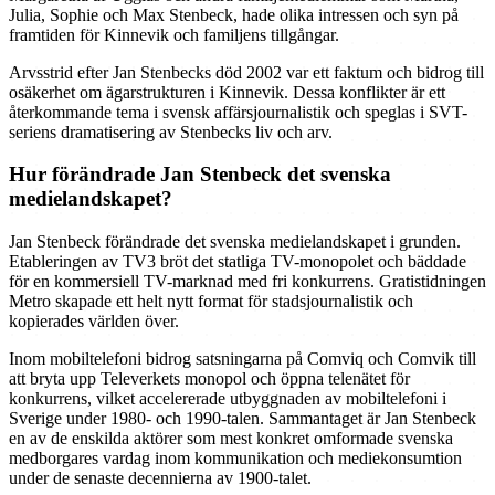
Julia, Sophie och Max Stenbeck, hade olika intressen och syn på
framtiden för Kinnevik och familjens tillgångar.
Arvsstrid efter Jan Stenbecks död 2002 var ett faktum och bidrog till
osäkerhet om ägarstrukturen i Kinnevik. Dessa konflikter är ett
återkommande tema i svensk affärsjournalistik och speglas i SVT-
seriens dramatisering av Stenbecks liv och arv.
Hur förändrade Jan Stenbeck det svenska
medielandskapet?
Jan Stenbeck förändrade det svenska medielandskapet i grunden.
Etableringen av TV3 bröt det statliga TV-monopolet och bäddade
för en kommersiell TV-marknad med fri konkurrens. Gratistidningen
Metro skapade ett helt nytt format för stadsjournalistik och
kopierades världen över.
Inom mobiltelefoni bidrog satsningarna på Comviq och Comvik till
att bryta upp Televerkets monopol och öppna telenätet för
konkurrens, vilket accelererade utbyggnaden av mobiltelefoni i
Sverige under 1980- och 1990-talen. Sammantaget är Jan Stenbeck
en av de enskilda aktörer som mest konkret omformade svenska
medborgares vardag inom kommunikation och mediekonsumtion
under de senaste decennierna av 1900-talet.