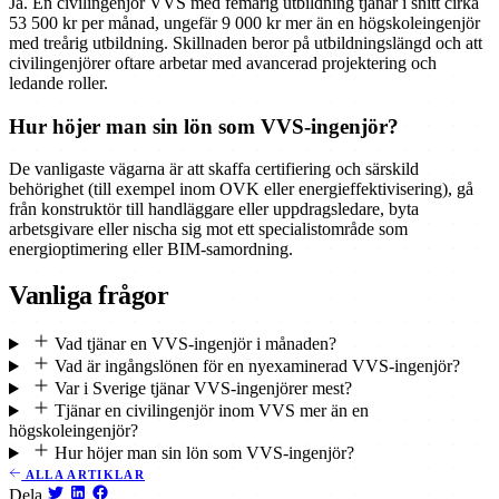
Ja. En civilingenjör VVS med femårig utbildning tjänar i snitt cirka
53 500 kr per månad, ungefär 9 000 kr mer än en högskoleingenjör
med treårig utbildning. Skillnaden beror på utbildningslängd och att
civilingenjörer oftare arbetar med avancerad projektering och
ledande roller.
Hur höjer man sin lön som VVS-ingenjör?
De vanligaste vägarna är att skaffa certifiering och särskild
behörighet (till exempel inom OVK eller energieffektivisering), gå
från konstruktör till handläggare eller uppdragsledare, byta
arbetsgivare eller nischa sig mot ett specialistområde som
energioptimering eller BIM-samordning.
Vanliga frågor
Vad tjänar en VVS-ingenjör i månaden?
Vad är ingångslönen för en nyexaminerad VVS-ingenjör?
Var i Sverige tjänar VVS-ingenjörer mest?
Tjänar en civilingenjör inom VVS mer än en
högskoleingenjör?
Hur höjer man sin lön som VVS-ingenjör?
ALLA ARTIKLAR
Dela