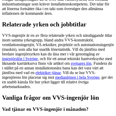
industrisatsningar som kräver installationskompetens. Det talar för
att lönerna fortsätter öka i en takt som överstiger den allmänna
inflationen de kommande åren.
Relaterade yrken och jobbtitlar
VVS-ingenjör är en av flera relaterade yrken och näraliggande titlar
inom samma yrkesgrupp, bland andra VVS-konstruktör,
ventilationsingenjör, VA-tekniker, projektör och automationsingenjör
(maskin), som alla har snarlik lönestatistik. Vill du jämföra med
bredare ingenjörsyrken kan du läsa mer i vår genomgång av
ingenjörslön i Sverige
, och för ett annat tekniskt hantverksyrke med
liknande karriärkurva finns vår artikel om
svetsares lön
. Fundera du
i stället på en annan installationsnära bana kan det vara värt att
jämföra med vad en
elektriker tjänar
. Vill du se hur VVS-
ingenjörens lön placerar sig mot
medianlönen i hela Sverige
, ger det
en snabb känsla för hur yrket ligger till relativt övriga
arbetsmarknaden.
Vanliga frågor om VVS-ingenjör lön
Vad tjänar en VVS-ingenjör i månaden?