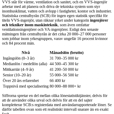
VVS står för värme, ventilation och sanitet, och en VVS-ingenjör
arbetar med att planera och driva de tekniska system som styr
inomhusklimat, vatten och avlopp i fastigheter, kontor och industrier.
Statistiska centralbyrån (SCB) för ingen egen statistik specifikt för
titeln VVS-ingenjör, utan räknar yrket under kategorin
ingenjörer
och tekniker inom maskinteknik
, som även omfattar
ventilationsingenjörer och VA-ingenjörer. Enligt den senaste
mätningen från centralbyrån är det cirka 20 000–27 000 personer
som jobbar inom yrkesgruppen, varav ungefär 16 procent kvinnor
och 84 procent män.
Nivå
Månadslön (brutto)
Ingångslön (0–3 år)
31 700–35 000 kr
Medianlön / medellön (alla)
44 500–45 300 kr
Mittkarriär (4–9 år)
41 200–50 000 kr
Senior (10–20 år)
55 000–56 500 kr
Över 20 års erfarenhet
66 400 kr
Toppnivå med specialisering
80 000–88 000+ kr
Siffrorna spretar en del mellan olika lönestatistiktjänster, delvis för
att de använder olika urval och delvis för att en del sajter
kompletterar SCB:s registerdata med användarrapporterade löner. Se
därför tabellen ovan som ett realistiskt intervall snarare än en exakt
facit.