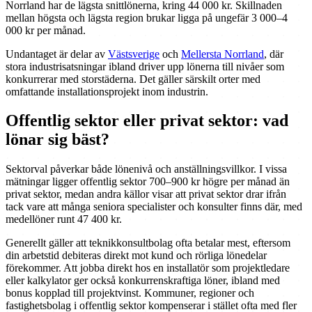
Norrland har de lägsta snittlönerna, kring 44 000 kr. Skillnaden
mellan högsta och lägsta region brukar ligga på ungefär 3 000–4
000 kr per månad.
Undantaget är delar av
Västsverige
och
Mellersta Norrland
, där
stora industrisatsningar ibland driver upp lönerna till nivåer som
konkurrerar med storstäderna. Det gäller särskilt orter med
omfattande installationsprojekt inom industrin.
Offentlig sektor eller privat sektor: vad
lönar sig bäst?
Sektorval påverkar både lönenivå och anställningsvillkor. I vissa
mätningar ligger offentlig sektor 700–900 kr högre per månad än
privat sektor, medan andra källor visar att privat sektor drar ifrån
tack vare att många seniora specialister och konsulter finns där, med
medellöner runt 47 400 kr.
Generellt gäller att teknikkonsultbolag ofta betalar mest, eftersom
din arbetstid debiteras direkt mot kund och rörliga lönedelar
förekommer. Att jobba direkt hos en installatör som projektledare
eller kalkylator ger också konkurrenskraftiga löner, ibland med
bonus kopplad till projektvinst. Kommuner, regioner och
fastighetsbolag i offentlig sektor kompenserar i stället ofta med fler