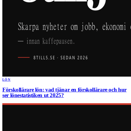
LÖN
Förskollärare lön: vad tjänar en förskollärare och hur
ser lönestatistiken ut 2025?