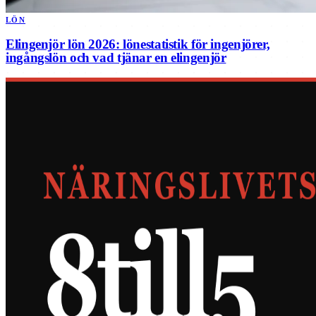
LÖN
Elingenjör lön 2026: lönestatistik för ingenjörer,
ingångslön och vad tjänar en elingenjör