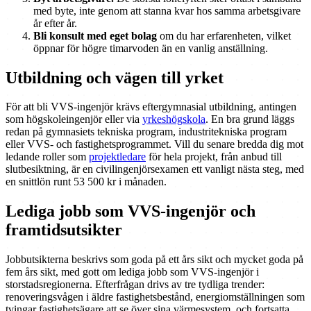
med byte, inte genom att stanna kvar hos samma arbetsgivare
år efter år.
Bli konsult med eget bolag
om du har erfarenheten, vilket
öppnar för högre timarvoden än en vanlig anställning.
Utbildning och vägen till yrket
För att bli VVS-ingenjör krävs eftergymnasial utbildning, antingen
som högskoleingenjör eller via
yrkeshögskola
. En bra grund läggs
redan på gymnasiets tekniska program, industritekniska program
eller VVS- och fastighetsprogrammet. Vill du senare bredda dig mot
ledande roller som
projektledare
för hela projekt, från anbud till
slutbesiktning, är en civilingenjörsexamen ett vanligt nästa steg, med
en snittlön runt 53 500 kr i månaden.
Lediga jobb som VVS-ingenjör och
framtidsutsikter
Jobbutsikterna beskrivs som goda på ett års sikt och mycket goda på
fem års sikt, med gott om lediga jobb som VVS-ingenjör i
storstadsregionerna. Efterfrågan drivs av tre tydliga trender:
renoveringsvågen i äldre fastighetsbestånd, energiomställningen som
tvingar fastighetsägare att se över sina värmesystem, och fortsatta