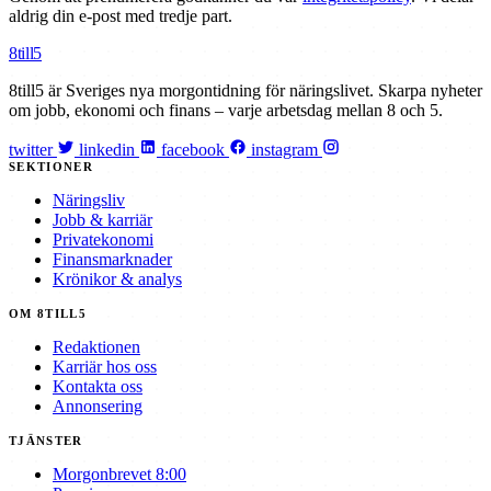
aldrig din e-post med tredje part.
8till5
8till5 är Sveriges nya morgontidning för näringslivet. Skarpa nyheter
om jobb, ekonomi och finans – varje arbetsdag mellan 8 och 5.
twitter
linkedin
facebook
instagram
SEKTIONER
Näringsliv
Jobb & karriär
Privatekonomi
Finansmarknader
Krönikor & analys
OM 8TILL5
Redaktionen
Karriär hos oss
Kontakta oss
Annonsering
TJÄNSTER
Morgonbrevet 8:00