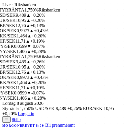
Live · Riksbanken
TYRRÄNTA
1,750%
Riksbanken
D/SEK
9,489
▲+0,26%
R/SEK
10,95
▲+0,20%
P/SEK
12,76
▲+0,13%
OK/SEK
0,9973
▲+0,43%
KK/SEK
1,464
▲+0,20%
F/SEK
11,71
▲+0,19%
Y/SEK
0,0599
▼-0,07%
NY/SEK
1,406
▲+0,28%
TYRRÄNTA
1,750%
Riksbanken
D/SEK
9,489
▲+0,26%
R/SEK
10,95
▲+0,20%
P/SEK
12,76
▲+0,13%
OK/SEK
0,9973
▲+0,43%
KK/SEK
1,464
▲+0,20%
F/SEK
11,71
▲+0,19%
Y/SEK
0,0599
▼-0,07%
NY/SEK
1,406
▲+0,28%
Lördag 8 augusti 2026
Styrränta
1,750%
USD/SEK
9,489
+0,26%
EUR/SEK
10,95
+0,20%
Logga in
8till5
Bli prenumerant
MORGONBREVET 8:00