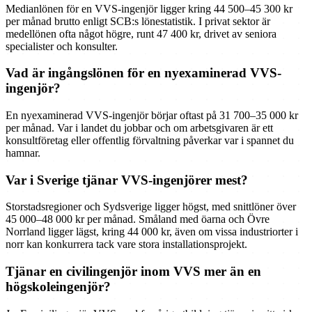
Medianlönen för en VVS-ingenjör ligger kring 44 500–45 300 kr
per månad brutto enligt SCB:s lönestatistik. I privat sektor är
medellönen ofta något högre, runt 47 400 kr, drivet av seniora
specialister och konsulter.
Vad är ingångslönen för en nyexaminerad VVS-
ingenjör?
En nyexaminerad VVS-ingenjör börjar oftast på 31 700–35 000 kr
per månad. Var i landet du jobbar och om arbetsgivaren är ett
konsultföretag eller offentlig förvaltning påverkar var i spannet du
hamnar.
Var i Sverige tjänar VVS-ingenjörer mest?
Storstadsregioner och Sydsverige ligger högst, med snittlöner över
45 000–48 000 kr per månad. Småland med öarna och Övre
Norrland ligger lägst, kring 44 000 kr, även om vissa industriorter i
norr kan konkurrera tack vare stora installationsprojekt.
Tjänar en civilingenjör inom VVS mer än en
högskoleingenjör?