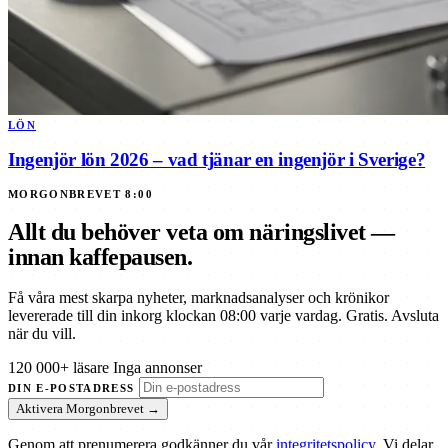
LÖN
Ingenjör lön 2026 – vad tjänar en ingenjör i Sverige?
MORGONBREVET 8:00
Allt du behöver veta om näringslivet —
innan kaffepausen.
Få våra mest skarpa nyheter, marknadsanalyser och krönikor
levererade till din inkorg klockan 08:00 varje vardag. Gratis. Avsluta
när du vill.
120 000+ läsare
Inga annonser
DIN E-POSTADRESS
Aktivera Morgonbrevet →
Genom att prenumerera godkänner du vår
integritetspolicy
. Vi delar