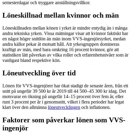
semesterdagar och tryggare anställningsvillkor.
Löneskillnad mellan kvinnor och män
Löneskillnaden mellan könen i yrket är mindre entydig än i många
andra tekniska yrken. Vissa mätningar visar att kvinnor faktiskt har
en något högre snittlön än män inom VVS-ingenjörsyrket, medan
andra källor pekar åt motsatt håll. Att yrkesgruppen domineras
kraftigt av män, med bara omkring 16 procent kvinnor, gör att
statistiken lätt påverkas av vilka roller och erfarenhetsnivåer som är
vanligast bland respektive kön.
Löneutveckling över tid
Lönen för VVS-ingenjörer har ökat stadigt de senaste åren, från ett
snitt på ungefär 39 500 kr år 2019 till 44 500–45 300 kr idag. Det
motsvarar en ökning på ungefär 14–15 procent över fem år, eller
runt 3 procent per år i genomsnitt, vilket i flera perioder har legat
klart över den allmänna
löneutvecklingen
och inflationen.
Faktorer som påverkar lönen som VVS-
ingenjör