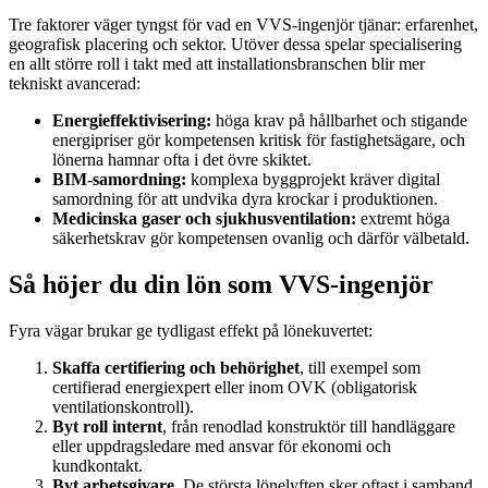
Tre faktorer väger tyngst för vad en VVS-ingenjör tjänar: erfarenhet,
geografisk placering och sektor. Utöver dessa spelar specialisering
en allt större roll i takt med att installationsbranschen blir mer
tekniskt avancerad:
Energieffektivisering:
höga krav på hållbarhet och stigande
energipriser gör kompetensen kritisk för fastighetsägare, och
lönerna hamnar ofta i det övre skiktet.
BIM-samordning:
komplexa byggprojekt kräver digital
samordning för att undvika dyra krockar i produktionen.
Medicinska gaser och sjukhusventilation:
extremt höga
säkerhetskrav gör kompetensen ovanlig och därför välbetald.
Så höjer du din lön som VVS-ingenjör
Fyra vägar brukar ge tydligast effekt på lönekuvertet:
Skaffa certifiering och behörighet
, till exempel som
certifierad energiexpert eller inom OVK (obligatorisk
ventilationskontroll).
Byt roll internt
, från renodlad konstruktör till handläggare
eller uppdragsledare med ansvar för ekonomi och
kundkontakt.
Byt arbetsgivare.
De största lönelyften sker oftast i samband