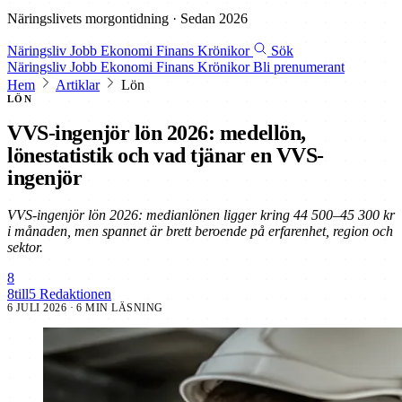
Näringslivets morgontidning · Sedan 2026
Näringsliv
Jobb
Ekonomi
Finans
Krönikor
Sök
Näringsliv
Jobb
Ekonomi
Finans
Krönikor
Bli prenumerant
Hem
Artiklar
Lön
LÖN
VVS-ingenjör lön 2026: medellön,
lönestatistik och vad tjänar en VVS-
ingenjör
VVS-ingenjör lön 2026: medianlönen ligger kring 44 500–45 300 kr
i månaden, men spannet är brett beroende på erfarenhet, region och
sektor.
8
8till5 Redaktionen
6 JULI 2026
· 6 MIN LÄSNING