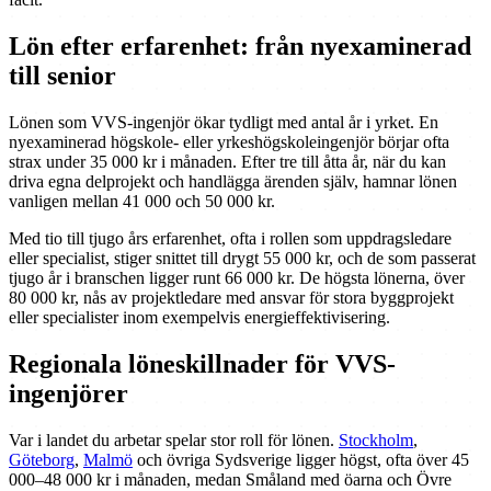
Lön efter erfarenhet: från nyexaminerad
till senior
Lönen som VVS-ingenjör ökar tydligt med antal år i yrket. En
nyexaminerad högskole- eller yrkeshögskoleingenjör börjar ofta
strax under 35 000 kr i månaden. Efter tre till åtta år, när du kan
driva egna delprojekt och handlägga ärenden själv, hamnar lönen
vanligen mellan 41 000 och 50 000 kr.
Med tio till tjugo års erfarenhet, ofta i rollen som uppdragsledare
eller specialist, stiger snittet till drygt 55 000 kr, och de som passerat
tjugo år i branschen ligger runt 66 000 kr. De högsta lönerna, över
80 000 kr, nås av projektledare med ansvar för stora byggprojekt
eller specialister inom exempelvis energieffektivisering.
Regionala löneskillnader för VVS-
ingenjörer
Var i landet du arbetar spelar stor roll för lönen.
Stockholm
,
Göteborg
,
Malmö
och övriga Sydsverige ligger högst, ofta över 45
000–48 000 kr i månaden, medan Småland med öarna och Övre