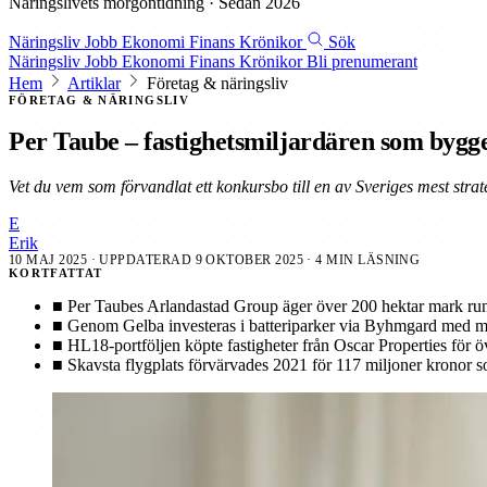
Näringslivets morgontidning · Sedan 2026
Näringsliv
Jobb
Ekonomi
Finans
Krönikor
Sök
Näringsliv
Jobb
Ekonomi
Finans
Krönikor
Bli prenumerant
Hem
Artiklar
Företag & näringsliv
FÖRETAG & NÄRINGSLIV
Per Taube – fastighetsmiljardären som bygg
Vet du vem som förvandlat ett konkursbo till en av Sveriges mest stra
E
Erik
10 MAJ 2025
· UPPDATERAD
9 OKTOBER 2025
· 4 MIN LÄSNING
KORTFATTAT
■
Per Taubes Arlandastad Group äger över 200 hektar mark runt
■
Genom Gelba investeras i batteriparker via Byhmgard med mål 
■
HL18-portföljen köpte fastigheter från Oscar Properties för 
■
Skavsta flygplats förvärvades 2021 för 117 miljoner kronor s