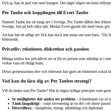
Och ja, han är god vän med kungen. Det säger något om hans inflytan
Per Taube och kopplingen till Evert Taube
Namnet Taube har ett tungt arv i Sverige. Per Taube tillhör den friher
Sverige, fast på helt olika sätt. Medan Evert gjorde det med visor, gö
Att han bär ett adligt arv fick han dock inte prata om som barn. “Du få
förtroende.
Privatliv: relationer, diskretion och passion
Många undrar hur privatlivet ser ut för en person som ständigt är i ra
verkar vara ett riktigt team.
Deras gemensamma driv och intressen har gjort att relationen också fu
Vad kan du lära dig av Per Taubes strategi?
Vill du tänka som Per Taube? Här är några tydliga principer som geno
Se möjligheter där andra ser problem
– Arlandastad var en k
Tänk långsiktigt
– varje investering är en del i ett större pussel
Diversifiera
– fastigheter, energi, utbildning och diplomati