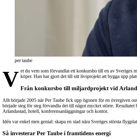
per taube
V
et du vem som förvandlat ett konkursbo till en av Sveriges me
köper. Han har gjort det till sitt livsprojekt att bygga upp p
Från konkursbo till miljardprojekt vid Arlan
Allt började 2005 när Per Taube fick upp ögonen för en övergiven out
började steg för steg förvandla det till något mycket större. Resulta
Arlandastad, hotell, konferensanläggningar och kontor.
Idén var enkel men genial: skapa en stad nära Sveriges största flygpla
Så investerar Per Taube i framtidens energi