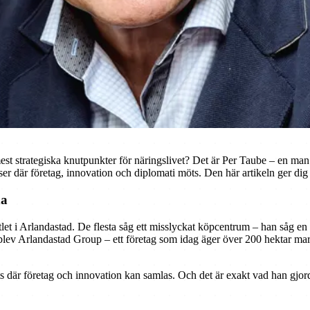
st strategiska knutpunkter för näringslivet? Det är Per Taube – en man s
latser där företag, innovation och diplomati möts. Den här artikeln ger d
da
let i Arlandastad. De flesta såg ett misslyckat köpcentrum – han såg 
tet blev Arlandastad Group – ett företag som idag äger över 200 hektar m
ts där företag och innovation kan samlas. Och det är exakt vad han gjor