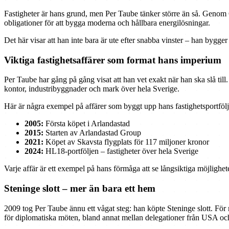
Fastigheter är hans grund, men Per Taube tänker större än så. Genom 
obligationer för att bygga moderna och hållbara energilösningar.
Det här visar att han inte bara är ute efter snabba vinster – han bygger 
Viktiga fastighetsaffärer som format hans imperium
Per Taube har gång på gång visat att han vet exakt när han ska slå ti
kontor, industribyggnader och mark över hela Sverige.
Här är några exempel på affärer som byggt upp hans fastighetsportfölj
2005:
Första köpet i Arlandastad
2015:
Starten av Arlandastad Group
2021:
Köpet av Skavsta flygplats för 117 miljoner kronor
2024:
HL18-portföljen – fastigheter över hela Sverige
Varje affär är ett exempel på hans förmåga att se långsiktiga möjlighet
Steninge slott – mer än bara ett hem
2009 tog Per Taube ännu ett vågat steg: han köpte Steninge slott. För
för diplomatiska möten, bland annat mellan delegationer från USA o