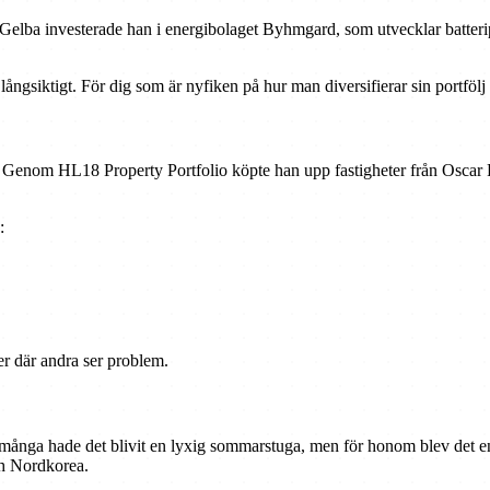
Gelba investerade han i energibolaget Byhmgard, som utvecklar batteripa
långsiktigt. För dig som är nyfiken på hur man diversifierar sin portfölj ä
ll. Genom HL18 Property Portfolio köpte han upp fastigheter från Oscar 
:
er där andra ser problem.
 många hade det blivit en lyxig sommarstuga, men för honom blev det en 
ch Nordkorea.