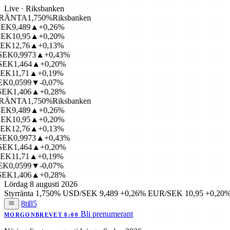
Live · Riksbanken
ÄNTA
1,750%
Riksbanken
K
9,489
▲+0,26%
K
10,95
▲+0,20%
K
12,76
▲+0,13%
K
0,9973
▲+0,43%
K
1,464
▲+0,20%
K
11,71
▲+0,19%
0,0599
▼-0,07%
K
1,406
▲+0,28%
ÄNTA
1,750%
Riksbanken
K
9,489
▲+0,26%
K
10,95
▲+0,20%
K
12,76
▲+0,13%
K
0,9973
▲+0,43%
K
1,464
▲+0,20%
K
11,71
▲+0,19%
0,0599
▼-0,07%
K
1,406
▲+0,28%
Lördag 8 augusti 2026
Styrränta
1,750%
USD/SEK
9,489
+0,26%
EUR/SEK
10,95
+0,20
8till5
Bli prenumerant
MORGONBREVET 8:00