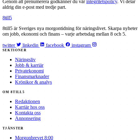
Genom att prenumerera godkänner du vår
integritetspolicy
. Vi delar
aldrig din e-post med tredje part.
8till5
8till5 är Sveriges nya morgontidning för näringslivet. Skarpa nyheter
om jobb, ekonomi och finans – varje arbetsdag mellan 8 och 5.
twitter
linkedin
facebook
instagram
SEKTIONER
Näringsliv
Jobb & karriär
Privatekonomi
Finansmarknader
Krönikor & analys
OM 8TILL5
Redaktionen
Karriär hos oss
Kontakta oss
Annonsering
TJÄNSTER
Morgonbrevet 8:00