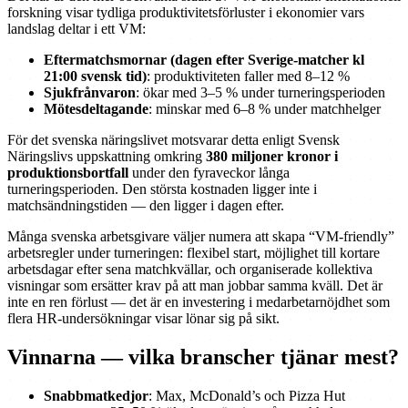
forskning visar tydliga produktivitetsförluster i ekonomier vars
landslag deltar i ett VM:
Eftermatchsmornar (dagen efter Sverige-matcher kl
21:00 svensk tid)
: produktiviteten faller med 8–12 %
Sjukfrånvaron
: ökar med 3–5 % under turneringsperioden
Mötesdeltagande
: minskar med 6–8 % under matchhelger
För det svenska näringslivet motsvarar detta enligt Svensk
Näringslivs uppskattning omkring
380 miljoner kronor i
produktionsbortfall
under den fyraveckor långa
turneringsperioden. Den största kostnaden ligger inte i
matchsändningstiden — den ligger i dagen efter.
Många svenska arbetsgivare väljer numera att skapa “VM-friendly”
arbetsregler under turneringen: flexibel start, möjlighet till kortare
arbetsdagar efter sena matchkvällar, och organiserade kollektiva
visningar som ersätter krav på att man jobbar samma kväll. Det är
inte en ren förlust — det är en investering i medarbetarnöjdhet som
flera HR-undersökningar visar lönar sig på sikt.
Vinnarna — vilka branscher tjänar mest?
Snabbmatkedjor
: Max, McDonald’s och Pizza Hut