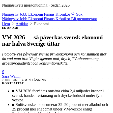
Näringslivets morgontidning · Sedan 2026
Näringsliv
Jobb
Ekonomi
Finans
Krönikor
Sök
Näringsliv
Jobb
Ekonomi
Finans
Krönikor
Bli prenumerant
Hem
Artiklar
Ekonomi
EKONOMI
VM 2026 — så påverkas svensk ekonomi
när halva Sverige tittar
Fotbolls-VM påverkar svensk privatekonomi och konsumtion mer
än vad man tror. Vi går igenom mat, dryck, TV-abonnemang,
arbetsproduktivitet och konsumtionsskifte.
S
Sara Wallin
2 JUNI 2026
· 4 MIN LÄSNING
KORTFATTAT
■
VM 2026 förväntas omsätta cirka 2,4 miljarder kronor i
svensk handel, restaurang och dryckesindustri under fyra
veckor.
■
Snittsvensken konsumerar 35–50 procent mer alkohol och
25 procent mer snabbmat under VM-veckor enligt