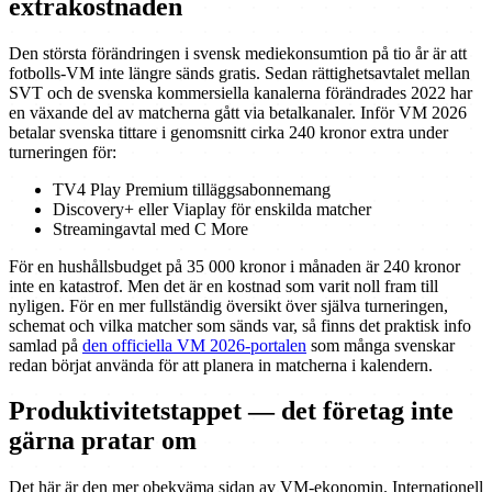
extrakostnaden
Den största förändringen i svensk mediekonsumtion på tio år är att
fotbolls-VM inte längre sänds gratis. Sedan rättighetsavtalet mellan
SVT och de svenska kommersiella kanalerna förändrades 2022 har
en växande del av matcherna gått via betalkanaler. Inför VM 2026
betalar svenska tittare i genomsnitt cirka 240 kronor extra under
turneringen för:
TV4 Play Premium tilläggsabonnemang
Discovery+ eller Viaplay för enskilda matcher
Streamingavtal med C More
För en hushållsbudget på 35 000 kronor i månaden är 240 kronor
inte en katastrof. Men det är en kostnad som varit noll fram till
nyligen. För en mer fullständig översikt över själva turneringen,
schemat och vilka matcher som sänds var, så finns det praktisk info
samlad på
den officiella VM 2026-portalen
som många svenskar
redan börjat använda för att planera in matcherna i kalendern.
Produktivitetstappet — det företag inte
gärna pratar om
Det här är den mer obekväma sidan av VM-ekonomin. Internationell