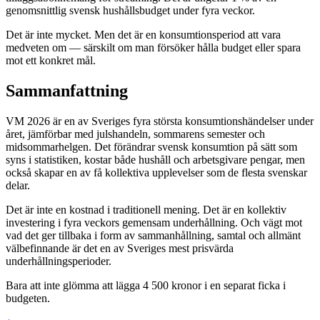
genomsnittlig svensk hushållsbudget under fyra veckor.
Det är inte mycket. Men det är en konsumtionsperiod att vara
medveten om — särskilt om man försöker hålla budget eller spara
mot ett konkret mål.
Sammanfattning
VM 2026 är en av Sveriges fyra största konsumtionshändelser under
året, jämförbar med julshandeln, sommarens semester och
midsommarhelgen. Det förändrar svensk konsumtion på sätt som
syns i statistiken, kostar både hushåll och arbetsgivare pengar, men
också skapar en av få kollektiva upplevelser som de flesta svenskar
delar.
Det är inte en kostnad i traditionell mening. Det är en kollektiv
investering i fyra veckors gemensam underhållning. Och vägt mot
vad det ger tillbaka i form av sammanhållning, samtal och allmänt
välbefinnande är det en av Sveriges mest prisvärda
underhållningsperioder.
Bara att inte glömma att lägga 4 500 kronor i en separat ficka i
budgeten.