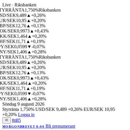
Live · Riksbanken
TYRRÄNTA
1,750%
Riksbanken
D/SEK
9,489
▲+0,26%
R/SEK
10,95
▲+0,20%
P/SEK
12,76
▲+0,13%
OK/SEK
0,9973
▲+0,43%
KK/SEK
1,464
▲+0,20%
F/SEK
11,71
▲+0,19%
Y/SEK
0,0599
▼-0,07%
NY/SEK
1,406
▲+0,28%
TYRRÄNTA
1,750%
Riksbanken
D/SEK
9,489
▲+0,26%
R/SEK
10,95
▲+0,20%
P/SEK
12,76
▲+0,13%
OK/SEK
0,9973
▲+0,43%
KK/SEK
1,464
▲+0,20%
F/SEK
11,71
▲+0,19%
Y/SEK
0,0599
▼-0,07%
NY/SEK
1,406
▲+0,28%
Söndag 9 augusti 2026
Styrränta
1,750%
USD/SEK
9,489
+0,26%
EUR/SEK
10,95
+0,20%
Logga in
8till5
Bli prenumerant
MORGONBREVET 8:00