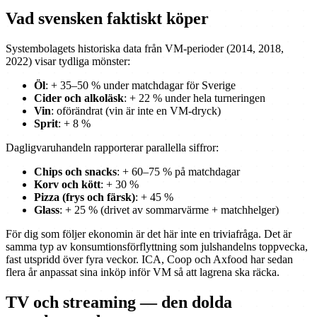
Vad svensken faktiskt köper
Systembolagets historiska data från VM-perioder (2014, 2018,
2022) visar tydliga mönster:
Öl
: + 35–50 % under matchdagar för Sverige
Cider och alkoläsk
: + 22 % under hela turneringen
Vin
: oförändrat (vin är inte en VM-dryck)
Sprit
: + 8 %
Dagligvaruhandeln rapporterar parallella siffror:
Chips och snacks
: + 60–75 % på matchdagar
Korv och kött
: + 30 %
Pizza (frys och färsk)
: + 45 %
Glass
: + 25 % (drivet av sommarvärme + matchhelger)
För dig som följer ekonomin är det här inte en triviafråga. Det är
samma typ av konsumtionsförflyttning som julshandelns toppvecka,
fast utspridd över fyra veckor. ICA, Coop och Axfood har sedan
flera år anpassat sina inköp inför VM så att lagrena ska räcka.
TV och streaming — den dolda