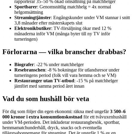
rapporterar 35–50 % ökad omsättning på matchhelger
Sportbarer
: Genomsnittlig matchhelg = 4x normal
helgomsättning
Streamingtjänster
: Engångskunder under VM stannar i snitt
3,8 månader efter mästerskapets slut
Elektronikbutiker
: TV-försäljning ökar med 12 %
månaderna inför VM (många byter till ny TV inför
turneringen)
Förlorarna — vilka branscher drabbas?
Biografer
: -22 % under matchhelger
Resebranschen
: -8 % bokningar för utlandsresor under
turneringens period (folk vill vara hemma och se VM)
Restauranger utan TV-utbud
: -15 % på matchhelger
jämfört med samma period året innan
Vad du som hushåll bör veta
För dig som följer din egen ekonomi: räkna med ungefär
3 500–6
000 kronor i extra konsumtionskostnad
för ett tvåvuxenhushåll
under VM-perioden. Det inkluderar restaurangbesök, sportbar,
hemmamatchunderhåll, dryck, snacks och eventuella
tilläggsabonnemang för streaming. Det är ungefär 1 % av en