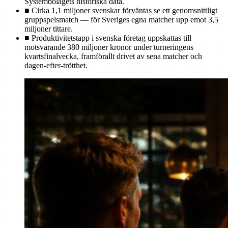
Systembolagets historiska data.
■
Cirka 1,1 miljoner svenskar förväntas se ett genomsnittligt
gruppspelsmatch — för Sveriges egna matcher upp emot 3,5
miljoner tittare.
■
Produktivitetstapp i svenska företag uppskattas till
motsvarande 380 miljoner kronor under turneringens
kvartsfinalvecka, framförallt drivet av sena matcher och
dagen-efter-trötthet.