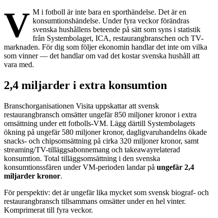
V
M i fotboll är inte bara en sporthändelse. Det är en
konsumtionshändelse. Under fyra veckor förändras
svenska hushållens beteende på sätt som syns i statistik
från Systembolaget, ICA, restaurangbranschen och TV-
marknaden. För dig som följer ekonomin handlar det inte om vilka
som vinner — det handlar om vad det kostar svenska hushåll att
vara med.
2,4 miljarder i extra konsumtion
Branschorganisationen Visita uppskattar att svensk
restaurangbransch omsätter ungefär 850 miljoner kronor i extra
omsättning under ett fotbolls-VM. Lägg därtill Systembolagets
ökning på ungefär 580 miljoner kronor, dagligvaruhandelns ökade
snacks- och chipsomsättning på cirka 320 miljoner kronor, samt
streaming/TV-tilläggsabonnemang och takeawayrelaterad
konsumtion. Total tilläggsomsättning i den svenska
konsumtionssfären under VM-perioden landar på
ungefär 2,4
miljarder kronor
.
För perspektiv: det är ungefär lika mycket som svensk biograf- och
restaurangbransch tillsammans omsätter under en hel vinter.
Komprimerat till fyra veckor.