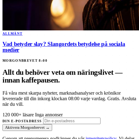
ALLMÄNT
Vad betyder slay? Slangordets betydelse på sociala
medier
MORGONBREVET 8:00
Allt du behöver veta om näringslivet —
innan kaffepausen.
Få våra mest skarpa nyheter, marknadsanalyser och krönikor
levererade till din inkorg klockan 08:00 varje vardag. Gratis. Avsluta
när du vill.
120 000+ läsare
Inga annonser
DIN E-POSTADRESS
Aktivera Morgonbrevet →
Genom att prenumerera godkänner du vår
integritetspolicy
. Vi delar