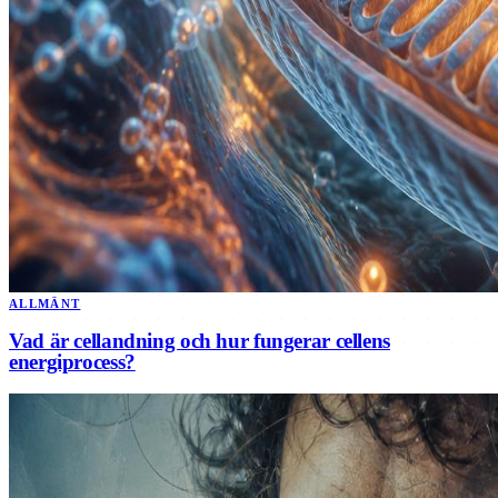
ALLMÄNT
Vad är cellandning och hur fungerar cellens
energiprocess?