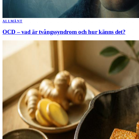
ALLMÄNT
OCD – vad är tvångssyndrom och hur känns det?