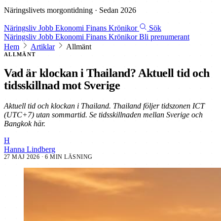
Näringslivets morgontidning · Sedan 2026
Näringsliv
Jobb
Ekonomi
Finans
Krönikor
Sök
Näringsliv
Jobb
Ekonomi
Finans
Krönikor
Bli prenumerant
Hem
Artiklar
Allmänt
ALLMÄNT
Vad är klockan i Thailand? Aktuell tid och
tidsskillnad mot Sverige
Aktuell tid och klockan i Thailand. Thailand följer tidszonen ICT
(UTC+7) utan sommartid. Se tidsskillnaden mellan Sverige och
Bangkok här.
H
Hanna Lindberg
27 MAJ 2026
· 6 MIN LÄSNING