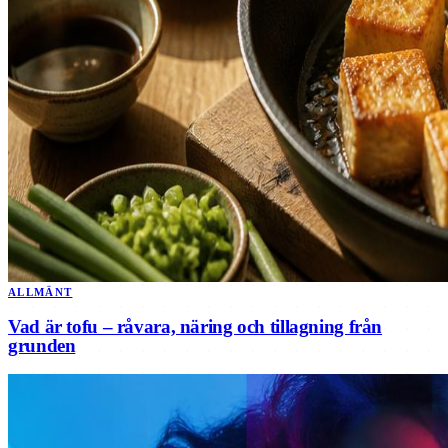
ALLMÄNT
Vad är tofu – råvara, näring och tillagning från
grunden