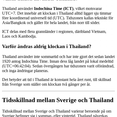
Thailand använder
Indochina Time (ICT)
, vilket motsvarar
UTC+7. Det innebär att klockan i Thailand alltid ligger sju timmar
före koordinerad universell tid (UTC). Tidszonen kallas tekniskt för
Asia/Bangkok och gäller för hela landet, från norr till söder.
ICT delas med flera grannländer i regionen, däribland Vietnam,
Laos och Kambodja.
Varför ändras aldrig klockan i Thailand?
Thailand använder inte sommartid och har inte gjort det sedan landet
1920 antog Indochina Time. Innan dess låg landet på lokal medeltid
(UTC+06:42:04). Sedan övergången har tidszonen varit oförändrad,
och inga ändringar planeras.
Det betyder att tid i Thailand är konstant hela året runt, till skillnad
från Sverige som ställer om klockan två gånger per år.
Tidsskillnad mellan Sverige och Thailand
Tidsskillnad mellan Sverige och Thailand varierar beroende på om
Sverige befinner sig i sommar- eller vintertid. Thailand påverkas