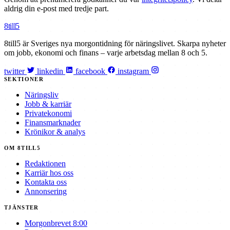
aldrig din e-post med tredje part.
8till5
8till5 är Sveriges nya morgontidning för näringslivet. Skarpa nyheter
om jobb, ekonomi och finans – varje arbetsdag mellan 8 och 5.
twitter
linkedin
facebook
instagram
SEKTIONER
Näringsliv
Jobb & karriär
Privatekonomi
Finansmarknader
Krönikor & analys
OM 8TILL5
Redaktionen
Karriär hos oss
Kontakta oss
Annonsering
TJÄNSTER
Morgonbrevet 8:00