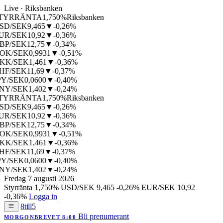
Live · Riksbanken
TYRRÄNTA
1,750%
Riksbanken
D/SEK
9,465
▼-0,26%
R/SEK
10,92
▼-0,36%
P/SEK
12,75
▼-0,34%
OK/SEK
0,9931
▼-0,51%
KK/SEK
1,461
▼-0,36%
F/SEK
11,69
▼-0,37%
Y/SEK
0,0600
▼-0,40%
NY/SEK
1,402
▼-0,24%
TYRRÄNTA
1,750%
Riksbanken
D/SEK
9,465
▼-0,26%
R/SEK
10,92
▼-0,36%
P/SEK
12,75
▼-0,34%
OK/SEK
0,9931
▼-0,51%
KK/SEK
1,461
▼-0,36%
F/SEK
11,69
▼-0,37%
Y/SEK
0,0600
▼-0,40%
NY/SEK
1,402
▼-0,24%
Fredag 7 augusti 2026
Styrränta
1,750%
USD/SEK
9,465
-0,26%
EUR/SEK
10,92
-0,36%
Logga in
8till5
Bli prenumerant
MORGONBREVET 8:00