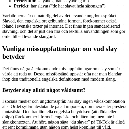
Preteritum:
slayade (“han slayade igår”)
Perfekt:
har slayat (“de har slayat hela säsongen”)
Variationerna är en naturlig del av det levande ungdomsspråket.
Slayed, den engelska oregelbundna formen, förekommer också
ibland i svenska texter på internet. Det finns ingen standardiserad
stavning, och det är just den fria och lekfulla användningen som gör
ordet till ett levande slangord.
Vanliga missuppfattningar om vad slay
betyder
Det finns några återkommande missuppfattningar om slay som är
värda att reda ut. Dessa missförstånd uppstår ofta när man blandar
ihop den traditionella engelska definitionen med modern slang.
Betyder slay alltid något våldsamt?
I sociala medier och ungdomsspråk har slay ingen våldskonnotation
alls. Ordet syftar uteslutande på att imponera, dominera eller prestera
fantastiskt. Den traditionella engelska betydelsen (att döda eller
dräpa) förekommer i formell engelska och litteratur, men inte i
slangkontexten. Att höra någon säga “du slayar” på TikTok är alltså
ett rent komplimang utan någon som helst koppling till våld.