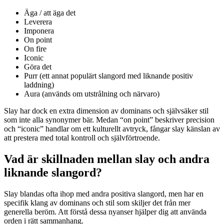
Äga / att äga det
Leverera
Imponera
On point
On fire
Iconic
Göra det
Purr (ett annat populärt slangord med liknande positiv
laddning)
Aura (används om utstrålning och närvaro)
Slay har dock en extra dimension av dominans och självsäker stil
som inte alla synonymer bär. Medan “on point” beskriver precision
och “iconic” handlar om ett kulturellt avtryck, fångar slay känslan av
att prestera med total kontroll och självförtroende.
Vad är skillnaden mellan slay och andra
liknande slangord?
Slay blandas ofta ihop med andra positiva slangord, men har en
specifik klang av dominans och stil som skiljer det från mer
generella beröm. Att förstå dessa nyanser hjälper dig att använda
orden i rätt sammanhang.