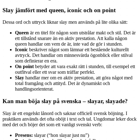
Slay jämfört med queen, iconic och on point
Dessa ord och uttryck liknar slay men används på lite olika sätt:
Queen
är en titel för någon som utstrålar makt och stil. Det är
ett tillstånd snarare än en aktiv prestation. Att kalla någon
queen handlar om vem de är, inte vad de gör i stunden.
Iconic
beskriver något som lämnar ett bestående kulturellt
avtryck. Det handlar om minnesvärda ögonblick eller stilval
som definierar en era.
On point
betyder att vara exakt rätt i stunden, till exempel ett
outfitval eller ett svar som träffar perfekt.
Slay
handlar mer om en aktiv prestation, att göra något med
total framgång och attityd. Det är dynamiskt och
handlingsorienterat.
Kan man böja slay på svenska – slayar, slayade?
Slay är ett engelskt lånord och saknar officiell svensk böjning. I
praktiken används det ofta oböjt i text och tal. Ungdomar leker dock
med det och böjer det som ett vanligt svenskt verb:
Presens:
slayar (“hon slayar just nu”)