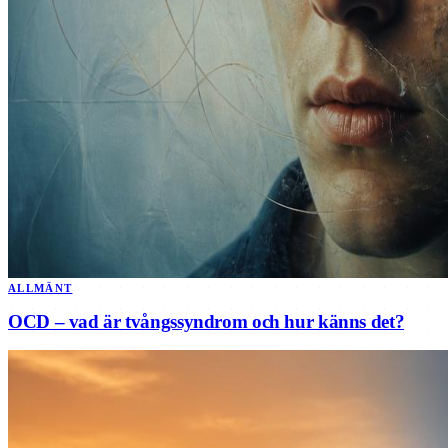
ALLMÄNT
OCD – vad är tvångssyndrom och hur känns det?