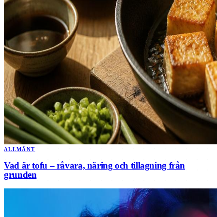
ALLMÄNT
Vad är tofu – råvara, näring och tillagning från
grunden