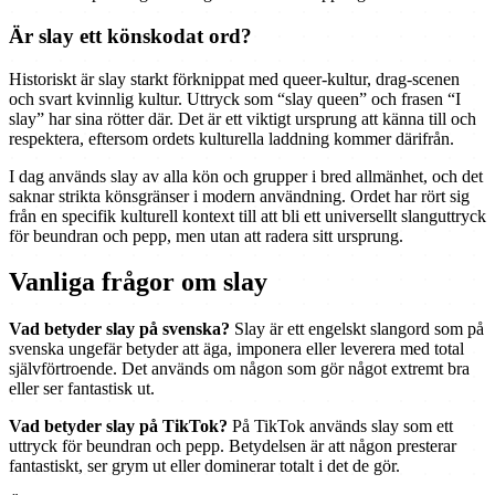
Är slay ett könskodat ord?
Historiskt är slay starkt förknippat med queer-kultur, drag-scenen
och svart kvinnlig kultur. Uttryck som “slay queen” och frasen “I
slay” har sina rötter där. Det är ett viktigt ursprung att känna till och
respektera, eftersom ordets kulturella laddning kommer därifrån.
I dag används slay av alla kön och grupper i bred allmänhet, och det
saknar strikta könsgränser i modern användning. Ordet har rört sig
från en specifik kulturell kontext till att bli ett universellt slanguttryck
för beundran och pepp, men utan att radera sitt ursprung.
Vanliga frågor om slay
Vad betyder slay på svenska?
Slay är ett engelskt slangord som på
svenska ungefär betyder att äga, imponera eller leverera med total
självförtroende. Det används om någon som gör något extremt bra
eller ser fantastisk ut.
Vad betyder slay på TikTok?
På TikTok används slay som ett
uttryck för beundran och pepp. Betydelsen är att någon presterar
fantastiskt, ser grym ut eller dominerar totalt i det de gör.