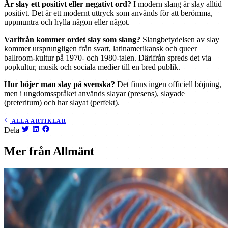
Är slay ett positivt eller negativt ord?
I modern slang är slay alltid
positivt. Det är ett modernt uttryck som används för att berömma,
uppmuntra och hylla någon eller något.
Varifrån kommer ordet slay som slang?
Slangbetydelsen av slay
kommer ursprungligen från svart, latinamerikansk och queer
ballroom-kultur på 1970- och 1980-talen. Därifrån spreds det via
popkultur, musik och sociala medier till en bred publik.
Hur böjer man slay på svenska?
Det finns ingen officiell böjning,
men i ungdomsspråket används slayar (presens), slayade
(preteritum) och har slayat (perfekt).
ALLA ARTIKLAR
Dela
Mer från Allmänt