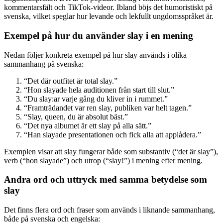
kommentarsfält och TikTok-videor. Ibland böjs det humoristiskt på
svenska, vilket speglar hur levande och lekfullt ungdomsspråket är.
Exempel på hur du använder slay i en mening
Nedan följer konkreta exempel på hur slay används i olika
sammanhang på svenska:
“Det där outfitet är total slay.”
“Hon slayade hela auditionen från start till slut.”
“Du slay:ar varje gång du kliver in i rummet.”
“Framträdandet var ren slay, publiken var helt tagen.”
“Slay, queen, du är absolut bäst.”
“Det nya albumet är ett slay på alla sätt.”
“Han slayade presentationen och fick alla att applådera.”
Exemplen visar att slay fungerar både som substantiv (“det är slay”),
verb (“hon slayade”) och utrop (“slay!”) i mening efter mening.
Andra ord och uttryck med samma betydelse som
slay
Det finns flera ord och fraser som används i liknande sammanhang,
både på svenska och engelska: