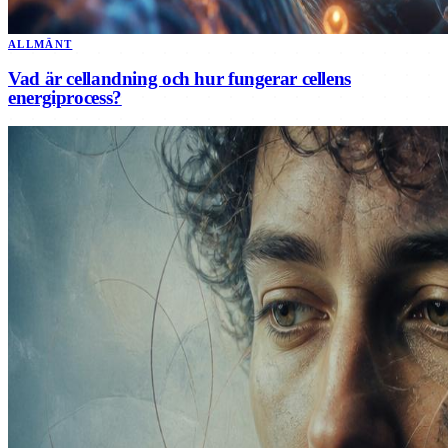
ALLMÄNT
Vad är cellandning och hur fungerar cellens
energiprocess?