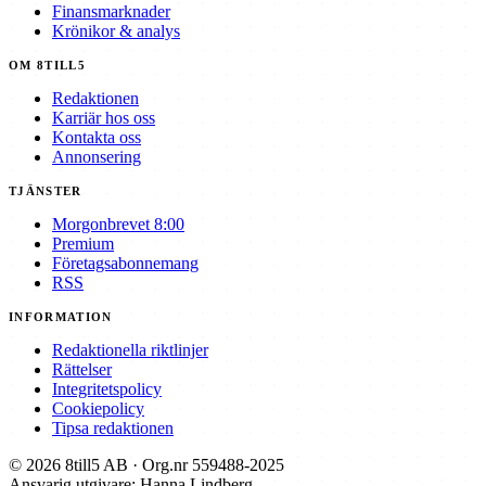
Finansmarknader
Krönikor & analys
OM 8TILL5
Redaktionen
Karriär hos oss
Kontakta oss
Annonsering
TJÄNSTER
Morgonbrevet 8:00
Premium
Företagsabonnemang
RSS
INFORMATION
Redaktionella riktlinjer
Rättelser
Integritetspolicy
Cookiepolicy
Tipsa redaktionen
© 2026 8till5 AB · Org.nr 559488-2025
Ansvarig utgivare: Hanna Lindberg