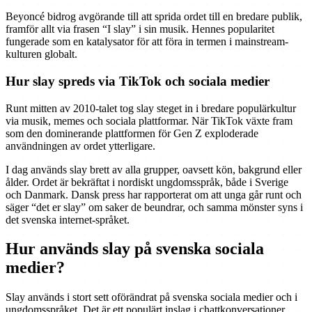
Beyoncé bidrog avgörande till att sprida ordet till en bredare publik,
framför allt via frasen “I slay” i sin musik. Hennes popularitet
fungerade som en katalysator för att föra in termen i mainstream-
kulturen globalt.
Hur slay spreds via TikTok och sociala medier
Runt mitten av 2010-talet tog slay steget in i bredare populärkultur
via musik, memes och sociala plattformar. När TikTok växte fram
som den dominerande plattformen för Gen Z exploderade
användningen av ordet ytterligare.
I dag används slay brett av alla grupper, oavsett kön, bakgrund eller
ålder. Ordet är bekräftat i nordiskt ungdomsspråk, både i Sverige
och Danmark. Dansk press har rapporterat om att unga går runt och
säger “det er slay” om saker de beundrar, och samma mönster syns i
det svenska internet-språket.
Hur används slay på svenska sociala
medier?
Slay används i stort sett oförändrat på svenska sociala medier och i
ungdomsspråket. Det är ett populärt inslag i chattkonversationer,