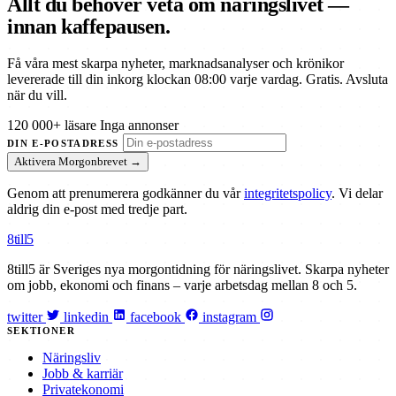
Allt du behöver veta om näringslivet —
innan kaffepausen.
Få våra mest skarpa nyheter, marknadsanalyser och krönikor
levererade till din inkorg klockan 08:00 varje vardag. Gratis. Avsluta
när du vill.
120 000+ läsare
Inga annonser
DIN E-POSTADRESS
Aktivera Morgonbrevet →
Genom att prenumerera godkänner du vår
integritetspolicy
. Vi delar
aldrig din e-post med tredje part.
8till5
8till5 är Sveriges nya morgontidning för näringslivet. Skarpa nyheter
om jobb, ekonomi och finans – varje arbetsdag mellan 8 och 5.
twitter
linkedin
facebook
instagram
SEKTIONER
Näringsliv
Jobb & karriär
Privatekonomi