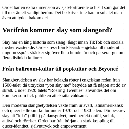
Ordet bär en extra dimension av självförtroende och stil som gör det
till mer än ett vanligt beröm. Det beskriver inte bara resultatet utan
även attityden bakom det.
Varifrån kommer slay som slangord?
Slay har en lång historia som slang, långt innan TikTok och sociala
medier existerade. Ordets resa från klassisk engelska till modernt
ungdomsspråk sträcker sig över flera hundra år och passerar genom
flera distinkta kulturer.
Från ballroom-kultur till popkultur och Beyoncé
Slangbetydelsen av slay har belagda rötter i engelskan redan från
1500-talet, då uttrycket “you slay me” betydde att få någon att dö av
skratt. Under 1920-talets “Roaring Twenties” användes det om
komiker som fick publiken att skratta våldsamt.
Den moderna slangbetydelsen växte fram ur svart, latinamerikansk
och queer ballroom-kultur under 1970- och 1980-talen. Där beskrev
slay att “kila” (kill it) på dansgolvet, med perfekt outfit, smink,
attityd och rörelser. Ordet bar från början en stark koppling till
queer-identitet, självuttryck och empowerment.