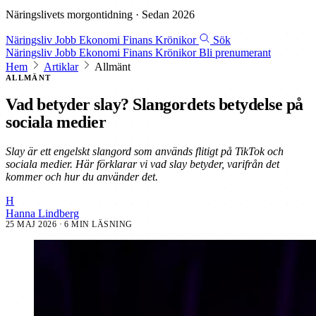
Näringslivets morgontidning · Sedan 2026
Näringsliv
Jobb
Ekonomi
Finans
Krönikor
Sök
Näringsliv
Jobb
Ekonomi
Finans
Krönikor
Bli prenumerant
Hem
Artiklar
Allmänt
ALLMÄNT
Vad betyder slay? Slangordets betydelse på
sociala medier
Slay är ett engelskt slangord som används flitigt på TikTok och
sociala medier. Här förklarar vi vad slay betyder, varifrån det
kommer och hur du använder det.
H
Hanna Lindberg
25 MAJ 2026
· 6 MIN LÄSNING