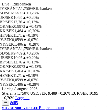
Live · Riksbanken
TYRRÄNTA
1,750%
Riksbanken
D/SEK
9,489
▲+0,26%
R/SEK
10,95
▲+0,20%
P/SEK
12,76
▲+0,13%
K/SEK
0,9973
▲+0,43%
K/SEK
1,464
▲+0,20%
F/SEK
11,71
▲+0,19%
Y/SEK
0,0599
▼-0,07%
Y/SEK
1,406
▲+0,28%
TYRRÄNTA
1,750%
Riksbanken
D/SEK
9,489
▲+0,26%
R/SEK
10,95
▲+0,20%
P/SEK
12,76
▲+0,13%
K/SEK
0,9973
▲+0,43%
K/SEK
1,464
▲+0,20%
F/SEK
11,71
▲+0,19%
Y/SEK
0,0599
▼-0,07%
Y/SEK
1,406
▲+0,28%
Lördag 8 augusti 2026
Styrränta
1,750%
USD/SEK
9,489
+0,26%
EUR/SEK
10,95
+0,20%
Logga in
8till5
Bli prenumerant
MORGONBREVET 8:00