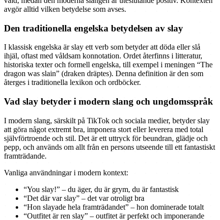
våld, medan den moderna slangen är uteslutande positiv. Kontexten
avgör alltid vilken betydelse som avses.
Den traditionella engelska betydelsen av slay
I klassisk engelska är slay ett verb som betyder att döda eller slå
ihjäl, oftast med våldsam konnotation. Ordet återfinns i litteratur,
historiska texter och formell engelska, till exempel i meningen “The
dragon was slain” (draken dräptes). Denna definition är den som
återges i traditionella lexikon och ordböcker.
Vad slay betyder i modern slang och ungdomsspråk
I modern slang, särskilt på TikTok och sociala medier, betyder slay
att göra något extremt bra, imponera stort eller leverera med total
självförtroende och stil. Det är ett uttryck för beundran, glädje och
pepp, och används om allt från en persons utseende till ett fantastiskt
framträdande.
Vanliga användningar i modern kontext:
“You slay!” – du äger, du är grym, du är fantastisk
“Det där var slay” – det var otroligt bra
“Hon slayade hela framträdandet” – hon dominerade totalt
“Outfitet är ren slay” – outfitet är perfekt och imponerande