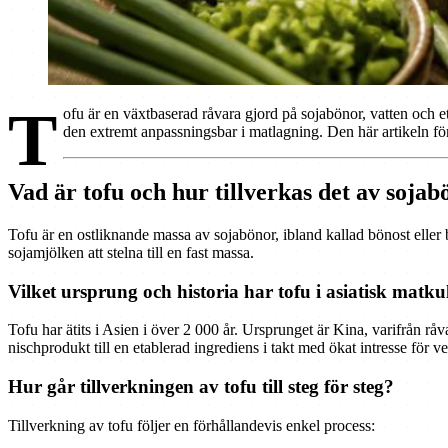
T
ofu är en växtbaserad råvara gjord på sojabönor, vatten och e
den extremt anpassningsbar i matlagning. Den här artikeln förkl
Vad är tofu och hur tillverkas det av soja
Tofu är en ostliknande massa av sojabönor, ibland kallad bönost eller
sojamjölken att stelna till en fast massa.
Vilket ursprung och historia har tofu i asiatisk matku
Tofu har ätits i Asien i över 2 000 år. Ursprunget är Kina, varifrån råv
nischprodukt till en etablerad ingrediens i takt med ökat intresse för 
Hur går tillverkningen av tofu till steg för steg?
Tillverkning av tofu följer en förhållandevis enkel process: