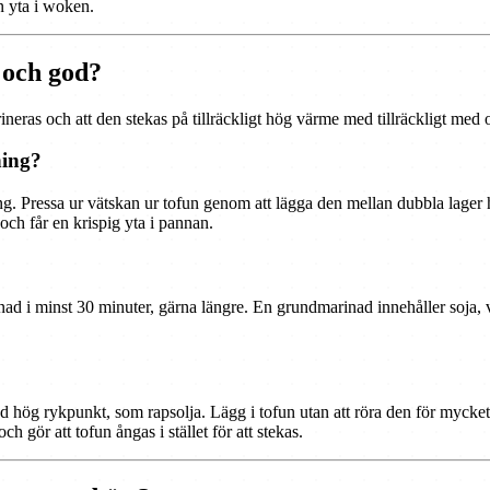
in yta i woken.
g och god?
rineras och att den stekas på tillräckligt hög värme med tillräckligt med o
ning?
ing. Pressa ur vätskan ur tofun genom att lägga den mellan dubbla lager
och får en krispig yta i pannan.
nad i minst 30 minuter, gärna längre. En grundmarinad innehåller soja, vi
ed hög rykpunkt, som rapsolja. Lägg i tofun utan att röra den för mycket,
 gör att tofun ångas i stället för att stekas.