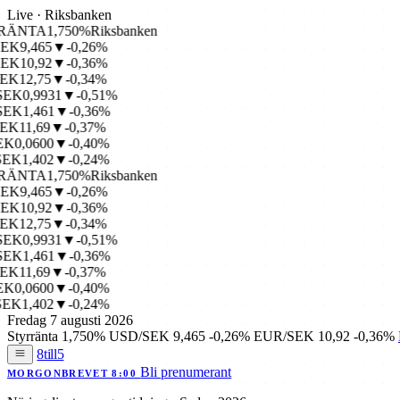
Live · Riksbanken
ÄNTA
1,750%
Riksbanken
K
9,465
▼-0,26%
K
10,92
▼-0,36%
K
12,75
▼-0,34%
K
0,9931
▼-0,51%
K
1,461
▼-0,36%
K
11,69
▼-0,37%
0,0600
▼-0,40%
K
1,402
▼-0,24%
ÄNTA
1,750%
Riksbanken
K
9,465
▼-0,26%
K
10,92
▼-0,36%
K
12,75
▼-0,34%
K
0,9931
▼-0,51%
K
1,461
▼-0,36%
K
11,69
▼-0,37%
0,0600
▼-0,40%
K
1,402
▼-0,24%
Fredag 7 augusti 2026
Styrränta
1,750%
USD/SEK
9,465
-0,26%
EUR/SEK
10,92
-0,36%
8till5
Bli prenumerant
MORGONBREVET 8:00