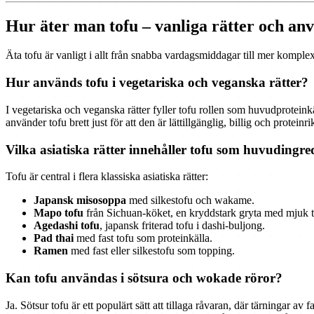
Hur äter man tofu – vanliga rätter och a
Äta tofu är vanligt i allt från snabba vardagsmiddagar till mer komplex
Hur används tofu i vegetariska och veganska rätter?
I vegetariska och veganska rätter fyller tofu rollen som huvudproteink
använder tofu brett just för att den är lättillgänglig, billig och proteinri
Vilka asiatiska rätter innehåller tofu som huvudingre
Tofu är central i flera klassiska asiatiska rätter:
Japansk misosoppa
med silkestofu och wakame.
Mapo tofu
från Sichuan-köket, en kryddstark gryta med mjuk to
Agedashi tofu
, japansk friterad tofu i dashi-buljong.
Pad thai
med fast tofu som proteinkälla.
Ramen
med fast eller silkestofu som topping.
Kan tofu användas i sötsura och wokade röror?
Ja. Sötsur tofu är ett populärt sätt att tillaga råvaran, där tärningar 