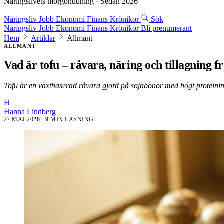
Näringslivets morgontidning · Sedan 2026
Näringsliv
Jobb
Ekonomi
Finans
Krönikor
Sök
Näringsliv
Jobb
Ekonomi
Finans
Krönikor
Bli prenumerant
Hem
Artiklar
Allmänt
ALLMÄNT
Vad är tofu – råvara, näring och tillagning 
Tofu är en växtbaserad råvara gjord på sojabönor med högt proteininn
H
Hanna Lindberg
27 MAJ 2026
· 9 MIN LÄSNING