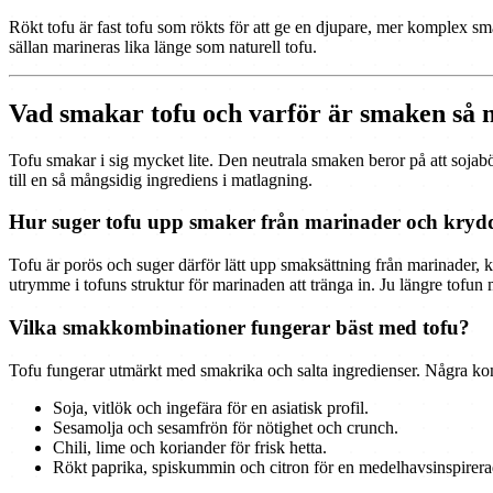
Rökt tofu är fast tofu som rökts för att ge en djupare, mer komplex sm
sällan marineras lika länge som naturell tofu.
Vad smakar tofu och varför är smaken så 
Tofu smakar i sig mycket lite. Den neutrala smaken beror på att sojab
till en så mångsidig ingrediens i matlagning.
Hur suger tofu upp smaker från marinader och kryd
Tofu är porös och suger därför lätt upp smaksättning från marinader, kr
utrymme i tofuns struktur för marinaden att tränga in. Ju längre tofun
Vilka smakkombinationer fungerar bäst med tofu?
Tofu fungerar utmärkt med smakrika och salta ingredienser. Några kom
Soja, vitlök och ingefära för en asiatisk profil.
Sesamolja och sesamfrön för nötighet och crunch.
Chili, lime och koriander för frisk hetta.
Rökt paprika, spiskummin och citron för en medelhavsinspirer