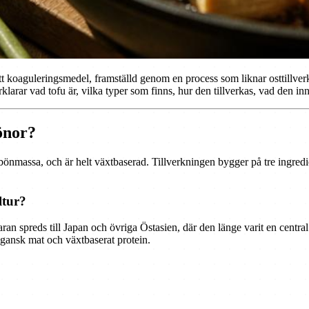
tt koaguleringsmedel, framställd genom en process som liknar osttillver
arar vad tofu är, vilka typer som finns, hur den tillverkas, vad den inne
bönor?
 bönmassa, och är helt växtbaserad. Tillverkningen bygger på tre ingred
ltur?
aran spreds till Japan och övriga Östasien, där den länge varit en central 
vegansk mat och växtbaserat protein.