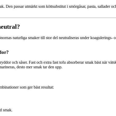
ak. Den passar utmärkt som köttsubstitut i smörgåsar, pasta, sallader o
neutral?
önornas naturliga smaker till stor del neutraliseras under koagulerings
dor?
yddor och såser. Fast och extra fast tofu absorberar smak bäst när vätsk
 marineras, desto mer smak tar den upp.
binationer som ger bäst resultat:
ad smak.