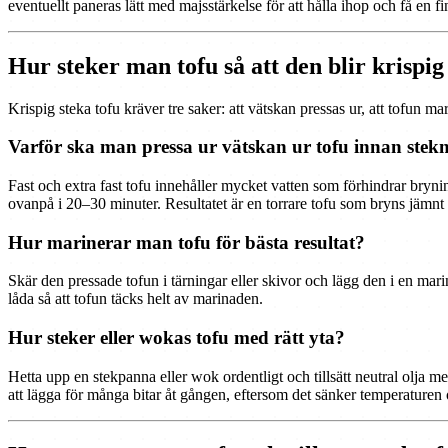
eventuellt paneras lätt med majsstärkelse för att hålla ihop och få en f
Hur steker man tofu så att den blir krispi
Krispig steka tofu kräver tre saker: att vätskan pressas ur, att tofun ma
Varför ska man pressa ur vätskan ur tofu innan stek
Fast och extra fast tofu innehåller mycket vatten som förhindrar bryn
ovanpå i 20–30 minuter. Resultatet är en torrare tofu som bryns jämnt 
Hur marinerar man tofu för bästa resultat?
Skär den pressade tofun i tärningar eller skivor och lägg den i en mari
låda så att tofun täcks helt av marinaden.
Hur steker eller wokas tofu med rätt yta?
Hetta upp en stekpanna eller wok ordentligt och tillsätt neutral olja m
att lägga för många bitar åt gången, eftersom det sänker temperaturen och