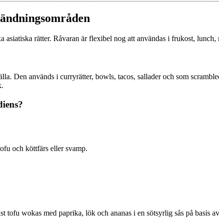
nvändningsområden
a asiatiska rätter. Råvaran är flexibel nog att användas i frukost, lunch
älla. Den används i curryrätter, bowls, tacos, sallader och som scrambl
k.
diens?
fu och köttfärs eller svamp.
av fast tofu wokas med paprika, lök och ananas i en sötsyrlig sås på basi