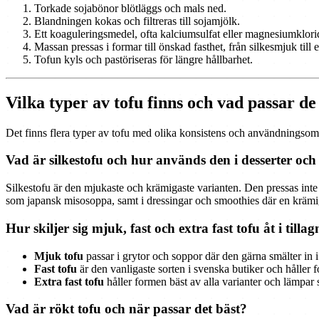
Torkade sojabönor blötläggs och mals ned.
Blandningen kokas och filtreras till sojamjölk.
Ett koaguleringsmedel, ofta kalciumsulfat eller magnesiumklorid, 
Massan pressas i formar till önskad fasthet, från silkesmjuk till e
Tofun kyls och pastöriseras för längre hållbarhet.
Vilka typer av tofu finns och vad passar de 
Det finns flera typer av tofu med olika konsistens och användningsområd
Vad är silkestofu och hur används den i desserter oc
Silkestofu är den mjukaste och krämigaste varianten. Den pressas inte
som japansk misosoppa, samt i dressingar och smoothies där en krämi
Hur skiljer sig mjuk, fast och extra fast tofu åt i tilla
Mjuk tofu
passar i grytor och soppor där den gärna smälter in i 
Fast tofu
är den vanligaste sorten i svenska butiker och hålle
Extra fast tofu
håller formen bäst av alla varianter och lämpar s
Vad är rökt tofu och när passar det bäst?