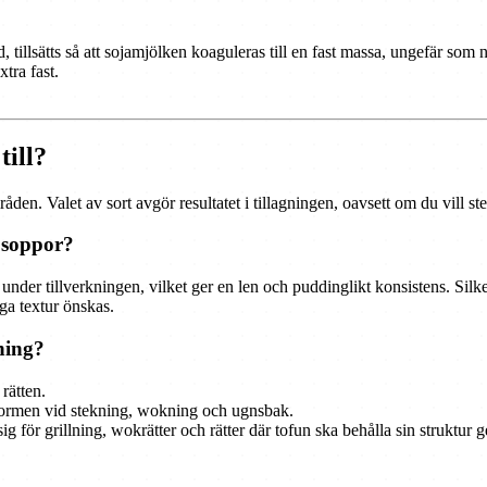
tillsätts så att sojamjölken koaguleras till en fast massa, ungefär som n
xtra fast.
till?
en. Valet av sort avgör resultatet i tillagningen, oavsett om du vill ste
h soppor?
 under tillverkningen, vilket ger en len och puddinglikt konsistens. Sil
ga textur önskas.
gning?
rätten.
r formen vid stekning, wokning och ugnsbak.
ig för grillning, wokrätter och rätter där tofun ska behålla sin struktur 